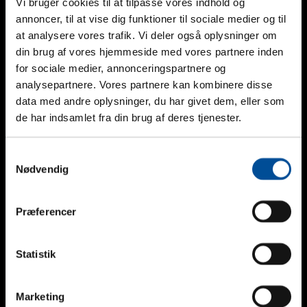
Vi bruger cookies til at tilpasse vores indhold og
annoncer, til at vise dig funktioner til sociale medier og til
at analysere vores trafik. Vi deler også oplysninger om
Kontakt os nu
din brug af vores hjemmeside med vores partnere inden
for sociale medier, annonceringspartnere og
Du er altid velkommen til at kontakte os på telefon, mail
analysepartnere. Vores partnere kan kombinere disse
eller via kontaktformularen.
data med andre oplysninger, du har givet dem, eller som
de har indsamlet fra din brug af deres tjenester.
Telefon
Samtykkevalg
Nødvendig
+45 45 67 06 00
Email
Præferencer
info@geopal.dk
Statistik
Øvrige support
Marketing