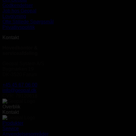
Godkendelser
Job hos Geopal
Lovgivning
Ofte Stillede Spørgsmål
Privatlivspolitik
Kontakt
Hovedkontor &
serviceafdeling
Geopal System A/S
Bygmarken 19
DK-3520 Farum
+45 45 67 06 00
info@geopal.dk
CVR: 79120618
Overblik
Kontakt
Produkter
Service
Anvendelsesområder