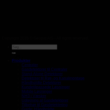
Copyright 2026 © Geopal A/S - All rights reserved.
UK
Produkter
Centraler
Gasdetektorer til Centraler
Stand-Alone Detektorer
Detektorer til Rør- og Kanalmontage
Håndholdte Detektorer
Kundetilpassede Løsninger
Mobile Løsninger
NH3 i Væsker
Udlejning af Gasdetektorer
Tilbehør til Gasdetektering
Guide: Håndholdte