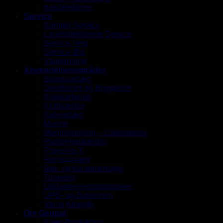
gasdetektorer
Service
Kontakt Service
Landsdækkende Service
Service Vest
Service Øst
Vagtordning
Anvendelsesområder
Biogasanlæg
Destillerier og Bryggerier
Kloakarbejde
Kraftværker
Køleanlæg
Marine
Medicoindustri – Laboratorier
Parkeringskældre
Power-to-X
Renseanlæg
Rør- og kanalmontage
Tunneler
Uddannelsesinstitutioner
UPS- og Batterirum
Varmt Arbejde
Om Geopal
Egen Produktion