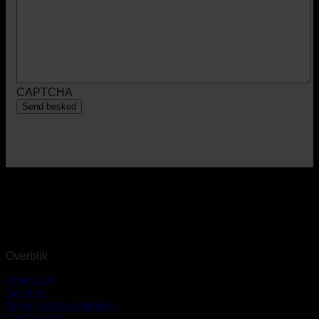
CAPTCHA
Overblik
Produkter
Service
Anvendelsesområder
Om Geopal