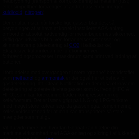
nedbrydning (transport af korn), oxidering af metaller (rust)
eller simpelthen fortrænges af andre gasser (fx. inergen,
kuldioxid
,
nitrogen
).
Der er altid risici, når forskellige gasser blandes, så
betydningen af at have et korrekt installeret AGA-anlæg
ombord er absolut nødvendig for medarbejdernes sikkerhed.
Giftig gas udvikles bl.a. ved forrådnelsesprocesser og
skimmelsvamp (detektering af
CO2
i ballasttanke).
Eksplosive kulbrintedampe forekommer ved
forbrændingsprocesser i maskinrum samt brint ved ladning af
batterier.
I forbindelse med overgangen til mere “grønne” brændstoffer
som
methanol
og
ammoniak
er der også her et behov for
gasdetektering. Iht. Clean Notification er der også et krav om
detektering af potente drivhusgasser som fx. freon (HFC &
HFO), som kan forekomme både i kompressorrum og
køle/frostrum. Det er især vigtigt på LNG- og LPG-tankere
med meget store køleanlæg, da gassen pga. komprimering
køles voldsomt ned for at man kan transportere så store
mængder som muligt.
Vil du vide mere om, hvordan Geopal kan hjælpe din
maritime virksomhed med AGA-anlæg og sikring i af lukkede
rum – så kontakt os
her
.