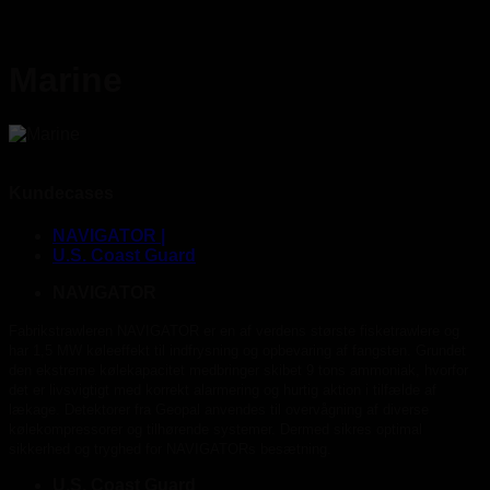
Marine
Kundecases
NAVIGATOR |
U.S. Coast Guard
NAVIGATOR
Fabrikstrawleren NAVIGATOR er en af verdens største fisketrawlere og
har 1,5 MW køleeffekt til indfrysning og opbevaring af fangsten. Grundet
den ekstreme kølekapacitet medbringer skibet 9 tons ammoniak, hvorfor
det er livsvigtigt med korrekt alarmering og hurtig aktion i tilfælde af
lækage. Detektorer fra Geopal anvendes til overvågning af diverse
kølekompressorer og tilhørende systemer. Dermed sikres optimal
sikkerhed og tryghed for NAVIGATORs besætning.
U.S. Coast Guard