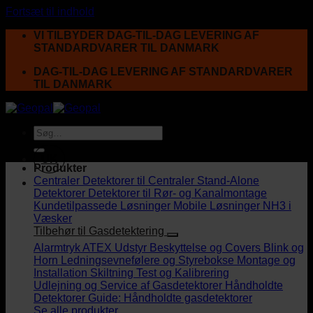
Fortsæt til indhold
VI TILBYDER DAG-TIL-DAG LEVERING AF
STANDARDVARER TIL DANMARK
DAG-TIL-DAG LEVERING AF STANDARDVARER
TIL DANMARK
UK
Produkter
Centraler
Detektorer til Centraler
Stand-Alone
Detektorer
Detektorer til Rør- og Kanalmontage
Kundetilpassede Løsninger
Mobile Løsninger
NH3 i
Væsker
Tilbehør til Gasdetektering
Alarmtryk
ATEX Udstyr
Beskyttelse og Covers
Blink og
Horn
Ledningsevnefølere og Styrebokse
Montage og
Installation
Skiltning
Test og Kalibrering
Udlejning og Service af Gasdetektorer
Håndholdte
Detektorer
Guide: Håndholdte gasdetektorer
Se alle produkter