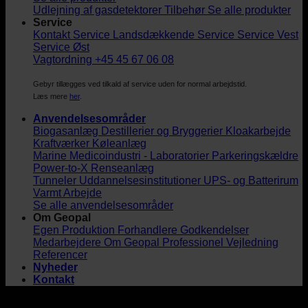
Udlejning af gasdetektorer
Tilbehør
Se alle produkter
Service
Kontakt Service
Landsdækkende Service
Service Vest
Service Øst
Vagtordning +45 45 67 06 08
Gebyr tillægges ved tilkald af service uden for normal arbejdstid.
Læs mere
her
.
Anvendelsesområder
Biogasanlæg
Destillerier og Bryggerier
Kloakarbejde
Kraftværker
Køleanlæg
Marine
Medicoindustri - Laboratorier
Parkeringskældre
Power-to-X
Renseanlæg
Tunneler
Uddannelsesinstitutioner
UPS- og Batterirum
Varmt Arbejde
Se alle anvendelsesområder
Om Geopal
Egen Produktion
Forhandlere
Godkendelser
Medarbejdere
Om Geopal
Professionel Vejledning
Referencer
Nyheder
Kontakt