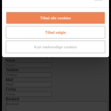
I tilfælde af akut behov uden for normal kontortid*
kontaktes én af vores teknikere:
Find medarbejder
*Mandag-fredag kl. 8:00-16:00 (dog fredag til kl. 15:00).
Tillad alle cookies
Tillad valgte
Company
Kun nødvendige cookies
Dette felt er til validering og bør ikke ændres.
Navn
Telefon
Mail
Firma
Besked