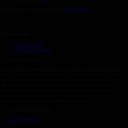
Her kan du se vores udvalg af
gasdetektorer
.
Kundecases
NAVIGATOR |
U.S. Coast Guard
NAVIGATOR
Fabrikstrawleren NAVIGATOR er en af verdens største fisketrawlere og
har 1,5 MW køleeffekt til indfrysning og opbevaring af fangsten. Grundet
den ekstreme kølekapacitet medbringer skibet 9 tons ammoniak, hvorfor
det er livsvigtigt med korrekt alarmering og hurtig aktion i tilfælde af
lækage. Detektorer fra Geopal anvendes til overvågning af diverse
kølekompressorer og tilhørende systemer. Dermed sikres optimal
sikkerhed og tryghed for NAVIGATORs besætning.
U.S. Coast Guard
Se alle referencer