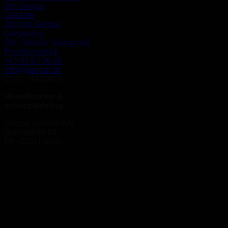
Om Geopal
Gasarter
Job hos Geopal
Lovgivning
Ofte Stillede Spørgsmål
Privatlivspolitik
+45 45 67 06 00
info@geopal.dk
CVR: 79120618
Hovedkontor &
serviceafdeling
Geopal System A/S
Bygmarken 19
DK-3520 Farum