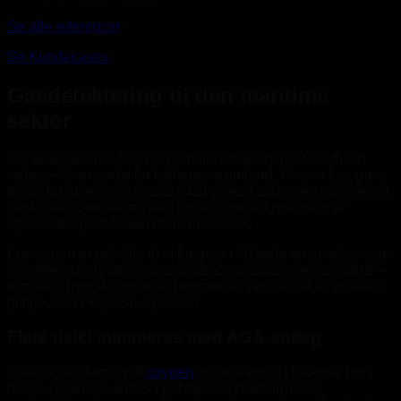
Se alle referencer
Se Kundecases
Gasdetektering til den maritime
sektor
Gaseksplosioner til havs er mareridtsscenariet for ethvert
rederi – ikke mindst for kollegerne ombord. Hvor vi kan gøre
noget for at minimere risici, skal vi med andre ord gøre noget.
Derfor har Geopal udviklet og lanceret en produktlinje
specialdesignet til den maritime sektor.
Løsningen er udviklet til at fungere i lukkede omgivelser som
fx maskinrum, transportbeholdere, containere og gastanke –
områder, hvor der grundet begrænset ventilation let udvikles
giftige eller eksplosive gasser.
Flere risici minimeres med AGA-anlæg
Effektiv detektering af
oxygen
er nødvendig i lukkede rum,
hvor oxygen anvendes i forbindelse med organisk