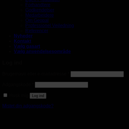
Forhandlere
Godkendelser
Medarbejdere
Om Geopal
Professionel Vejledning
Referencer
Nyheder
Kontakt
Vælg gasart
Vælg anvendelsesområde
Log ind
Brugernavn eller e-mailadresse
*
Adgangskode
*
Husk mig
Log ind
Mistet din adgangskode?