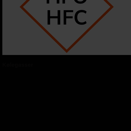
Kølegasser