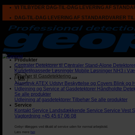
Fortsæt
VI TILBYDER DAG-TIL-DAG LEVERING AF STAND
til
DAG-TIL-DAG LEVERING AF STANDARDVARER TI
indhold
Produkter
Centraler
Detektorer til Centraler
Stand-Alone Detektore
Kundetilpassede Løsninger
Mobile Løsninger
NH3 i Væ
Tilbehør til Gasdetektering
UK
Alarmtryk
ATEX Udstyr
Beskyttelse og Covers
Blink og 
Udlejning og Service af Gasdetektorer
Håndholdte Detek
Se alle produkter
Udlejning af gasdetektorer
Tilbehør
Se alle produkter
Service
Kontakt Service
Landsdækkende Service
Service Vest
S
Vagtordning +45 45 67 06 08
Gebyr tillægges ved tilkald af service uden for normal arbejdstid.
Læs mere
her
.