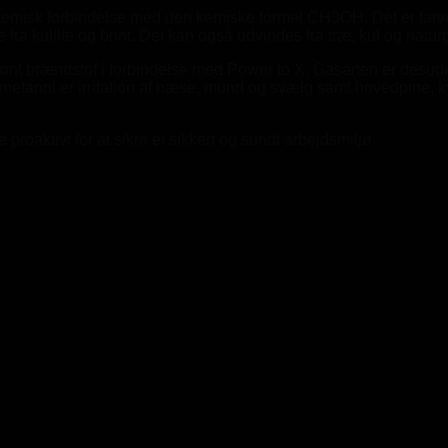
 kemisk forbindelse med den kemiske formel CH3OH. Det er farv
ra kulilte og brint. Det kan også udvindes fra træ, kul og natur
ønt brændstof i forbindelse med Power to X. Gasarten er desuden 
metanol er irritation af næse, mund og svælg samt hovedpine, k
 proaktivt for at sikre et sikkert og sundt arbejdsmiljø.