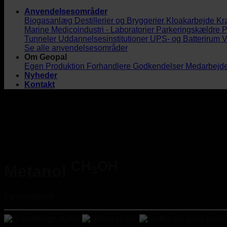
Anvendelsesområder
Biogasanlæg
Destillerier og Bryggerier
Kloakarbejde
Kr
Marine
Medicoindustri - Laboratorier
Parkeringskældre
P
Tunneler
Uddannelsesinstitutioner
UPS- og Batterirum
V
Se alle anvendelsesområder
Om Geopal
Egen Produktion
Forhandlere
Godkendelser
Medarbejd
Nyheder
Kontakt
CH
OH
Metanol
3
Faresymboler