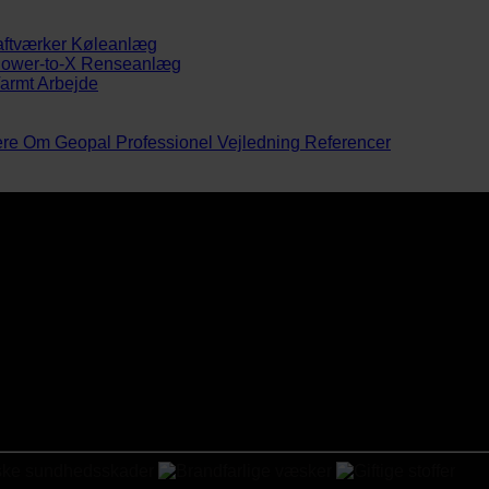
aftværker
Køleanlæg
ower-to-X
Renseanlæg
armt Arbejde
ere
Om Geopal
Professionel Vejledning
Referencer