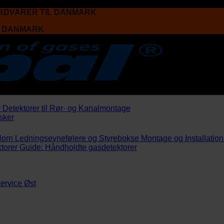
ARDVARER TIL DANMARK
L DANMARK
r
Detektorer til Rør- og Kanalmontage
sker
Horn
Ledningsevnefølere og Styrebokse
Montage og Installation
torer
Guide: Håndholdte gasdetektorer
ervice Øst