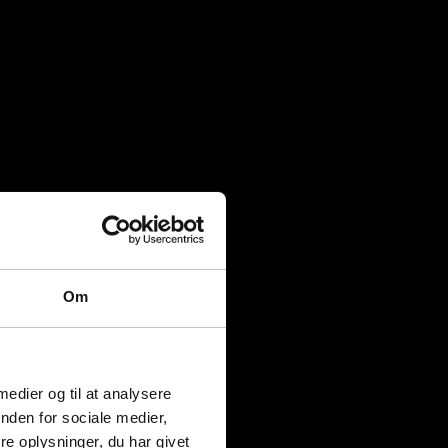
Om
 medier og til at analysere
nden for sociale medier,
e oplysninger, du har givet