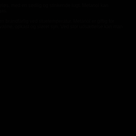
eløs, med en sødlig og stinkende lugt. Metanol kan
gas.
brandfarlig ved stuetemperatur. Metanol er giftig for
valme, opkast og sløret syn. Ved stor udsættelse kan man