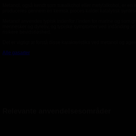
Metanol, også kendt som træalkohol eller metylalkohol, er en
produceres gennem en kemisk proces kaldet katalytisk syntese f
Metanol anvendes typisk indenfor / inden for marine og som gr
mennesker og dyreliv, og typiske symptomer ved indånding af 
risikere bevidstløshed.
Det er vigtigt at forstå disse karakteristika ved metanol og agere
Alle gasarter
Relevante anvendelsesområder