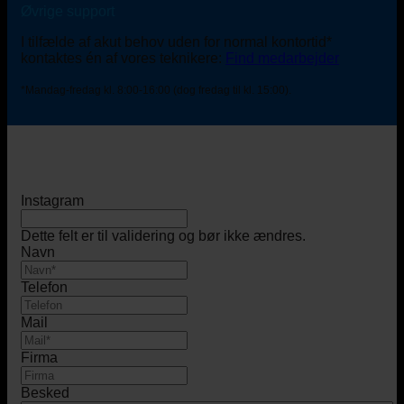
Øvrige support
I tilfælde af akut behov uden for normal kontortid*
kontaktes én af vores teknikere:
Find medarbejder
*Mandag-fredag kl. 8:00-16:00 (dog fredag til kl. 15:00).
Instagram
Dette felt er til validering og bør ikke ændres.
Navn
Telefon
Mail
Firma
Besked