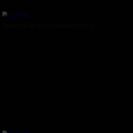
Geopal GJD-02C Gasalarmcentral