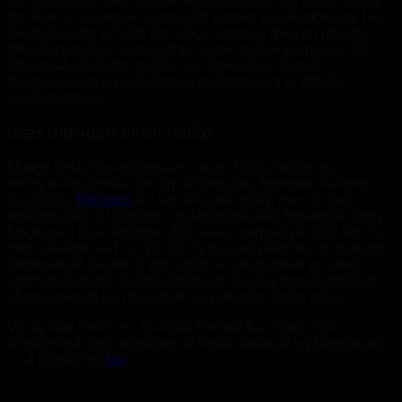
kemikalier der anvendes er vidt forskellige, og derfor findes
der ikke en universel løsning for korrekt gasdetektering. Hos
Geopal starter vi helst den slags opgaver med en grundig
forundersøgelse af lokalerne, og de mulige scenarier, der
kan opstå ud fra de gasser, der anvendes. Korrekt
dimensioneret og installeret gasdetektering er effektiv
gasdetektering.
Især nitrogen er en risiko
Mange forskningsprocesser kræver hurtig køling og
nedfrysning, hvorfor der typisk benyttes flydende nitrogen
(kvælstof).
Nitrogen
er i sig selv ikke giftig, men en høj
koncentration af nitrogen i indåndingsluften fortrænger ilten i
lungerne. I frisk luft ligger iltniveauet normalt på 20,9 Vol.-%,
men allerede ved ca. 16 Vol.-% oxygen påvirkes en persons
dømmekraft. Derfor er det vigtigt, at laboratoriet er sikret
optimalt i forhold til gasdetektering, da selv den mindste tab
af dømmekraft kan resultere i et potentielt farligt miljø.
Vil du vide mere om, hvordan Geopal kan hjælpe din
virksomhed med detektorer til medicoindustri og laboratorier
– så kontakt os
her
.