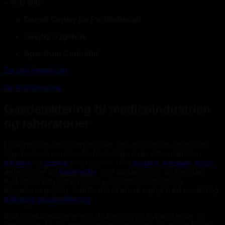
– Nicki Bille
Dansk Center for Partikelterapi
Skejby Sygehus
Spectrum Cannabis
Se alle referencer
Se Kundecases
Gasdetektering til medicoindustrien
og laboratorier
I laboratorier, forskningsmiljøer og i medicoindustrien som
sygehuse anvendes ofte forskellige typer solventer som
ethanol
og
actone
samt gasser som
oxygen
,
nitrogen
,
ozon
,
ædelgasser og
kølemidler
. Ved fordampning og kemiske
reaktioner kan der udvikles sundhedsskadelige og
eksplosive gasser, hvorfor det er uhyre vigtigt med korrekt og
pålidelig gasdetektering
.
Ikke to laboratorier er ens. Indretning og hvilke gasser og