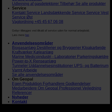
Udlejning af gasdetektorer
Tilbehør
Se alle produkter
Service
Kontakt Service
Landsdækkende Service
Service Vest
Service Øst
Vagtordning +45 45 67 06 08
Gebyr tillægges ved tilkald af service uden for normal arbejdstid.
Læs mere
her
.
Anvendelsesområder
Biogasanlæg
Destillerier og Bryggerier
Kloakarbejde
Kraftværker
Køleanlæg
Marine
Medicoindustri - Laboratorier
Parkeringskældre
Power-to-X
Renseanlæg
Tunneler
Uddannelsesinstitutioner
UPS- og Batterirum
Varmt Arbejde
Se alle anvendelsesområder
Om Geopal
Egen Produktion
Forhandlere
Godkendelser
Medarbejdere
Om Geopal
Professionel Vejledning
Referencer
Nyheder
Kontakt