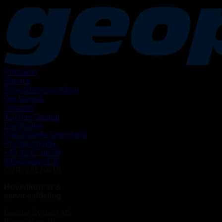
Produkter
Service
Anvendelsesområder
Om Geopal
Gasarter
Job hos Geopal
Lovgivning
Ofte Stillede Spørgsmål
Privatlivspolitik
+45 45 67 06 00
info@geopal.dk
CVR: 79120618
Hovedkontor &
serviceafdeling
Geopal System A/S
Bygmarken 19