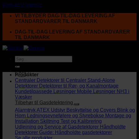
Fortsæt til indhold
VI TILBYDER DAG-TIL-DAG LEVERING AF
STANDARDVARER TIL DANMARK
DAG-TIL-DAG LEVERING AF STANDARDVARER
TIL DANMARK
UK
Produkter
Centraler
Detektorer til Centraler
Stand-Alone
Detektorer
Detektorer til Rør- og Kanalmontage
Kundetilpassede Løsninger
Mobile Løsninger
NH3 i
Væsker
Tilbehør til Gasdetektering
Alarmtryk
ATEX Udstyr
Beskyttelse og Covers
Blink og
Horn
Ledningsevnefølere og Styrebokse
Montage og
Installation
Skiltning
Test og Kalibrering
Udlejning og Service af Gasdetektorer
Håndholdte
Detektorer
Guide: Håndholdte gasdetektorer
Se alle produkter