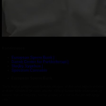
Kundecases
European Sperm Bank |
Dansk Center for Partikelterapi |
Skejby Sygehus |
Spectrum Cannabis
European Sperm Bank
“Da vi dagligt arbejder med flydende nitrogen, er det vores højeste prioritet
at skabe sikkerhed for vores ansatte. Geopal leverer både information og
service, som er helt i top, hvorfor vi føler, at vi har truffet det helt rigtige
valg.”