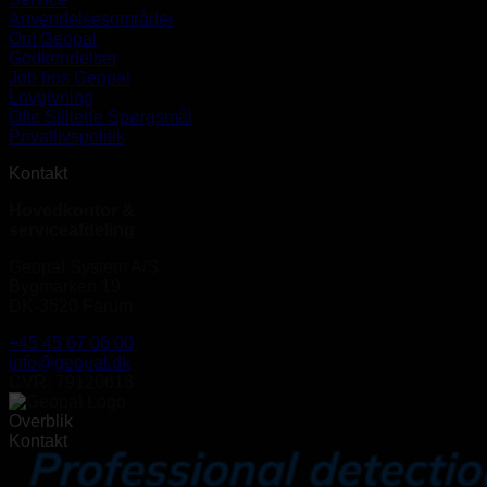
Anvendelsesområder
Om Geopal
Godkendelser
Job hos Geopal
Lovgivning
Ofte Stillede Spørgsmål
Privatlivspolitik
Kontakt
Hovedkontor &
serviceafdeling
Geopal System A/S
Bygmarken 19
DK-3520 Farum
+45 45 67 06 00
info@geopal.dk
CVR: 79120618
Overblik
Kontakt