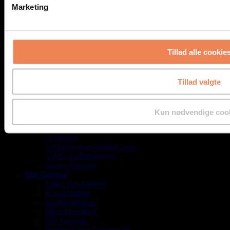
Marketing
Service Øst
Vagtordning
Anvendelsesområder
Biogasanlæg
Destillerier og Bryggerier
Tillad alle cookie
Kloakarbejde
Kraftværker
Køleanlæg
Tillad valgte
Marine
Medicoindustri – Laboratorier
Parkeringskældre
Power-to-X
Kun nødvendige coo
Renseanlæg
Rør- og kanalmontage
Tunneler
Uddannelsesinstitutioner
UPS- og Batterirum
Varmt Arbejde
Om Geopal
Egen Produktion
Forhandlere
Godkendelser
Medarbejdere
Om Geopal