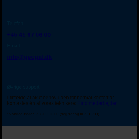
Telefon
+45 45 67 06 00
Email
info@geopal.dk
Øvrige support
I tilfælde af akut behov uden for normal kontortid*
kontaktes én af vores teknikere:
Find medarbejder
*Mandag-fredag kl. 8:00-16:00 (dog fredag til kl. 15:00).