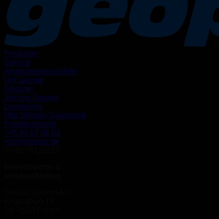
Produkter
Service
Anvendelsesområder
Om Geopal
Gasarter
Job hos Geopal
Lovgivning
Ofte Stillede Spørgsmål
Privatlivspolitik
+45 45 67 06 00
info@geopal.dk
CVR: 79120618
Hovedkontor &
serviceafdeling
Geopal System A/S
Bygmarken 19
DK-3520 Farum