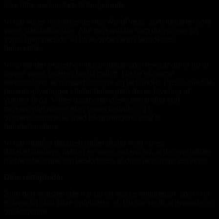
ikke dine persondata til tredjelande.
Vi har vores hjemmeside hos WordPress, som fungerer som
vores databehandler. Alle persondata som du oplyser på
vores hjemmeside vil blive opbevaret i WordPress
datacentre.
Vi anvender eksterne virksomheder som leverandører for at
levere vores ydelser bedst muligt. Disse eksterne
leverandører er databehandlere og behandler i visse tilfælde
personoplysninger i forbindelse med deres levering af
ydelser til os. Vores databehandlere behandler kun
personoplysninger efter vores instruks og i
overensstemmelse med lovgivningens krav til
databehandlere.
Vi har indgået databehandleraftaler med vores
databehandlere, hvilket er vores garanti for, at de overholder
gældende regler om beskyttelse af dine personoplysninger.
Dine rettigheder
Som den registrerede har du en række rettigheder, som vi til
enhver tid skal sikre opfyldelse af. Du har ret til at anmode os
om følgende: