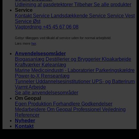
Udlejning af gasdetektorer
Tilbehør
Se alle produkter
Service
Kontakt Service
Landsdækkende Service
Service Vest
Service Øst
Vagtordning +45 45 67 06 08
Gebyr tillægges ved tilkald af service uden for normal arbejdstid.
Læs mere
her
.
Anvendelsesområder
Biogasanlæg
Destillerier og Bryggerier
Kloakarbejde
Kraftværker
Køleanlæg
Marine
Medicoindustri - Laboratorier
Parkeringskældre
Power-to-X
Renseanlæg
Tunneler
Uddannelsesinstitutioner
UPS- og Batterirum
Varmt Arbejde
Se alle anvendelsesområder
Om Geopal
Egen Produktion
Forhandlere
Godkendelser
Medarbejdere
Om Geopal
Professionel Vejledning
Referencer
Nyheder
Kontakt