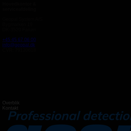
Hovedkontor &
serviceafdeling
Geopal System A/S
Bygmarken 19
DK-3520 Farum
+45 45 67 06 00
info@geopal.dk
CVR: 79120618
Overblik
Kontakt