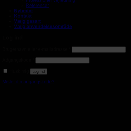
Professionel Vejledning
Referencer
Nyheder
Kontakt
Vælg gasart
Vælg anvendelsesområde
Log ind
Brugernavn eller e-mailadresse
*
Adgangskode
*
Husk mig
Log ind
Mistet din adgangskode?