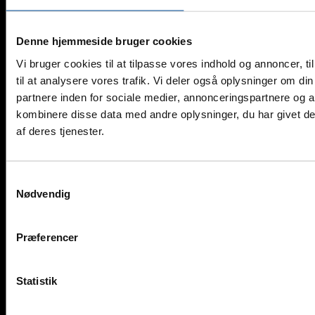
Denne hjemmeside bruger cookies
Copyright 2026 © Geopal A/S - All rights reserved.
Vi bruger cookies til at tilpasse vores indhold og annoncer, til
til at analysere vores trafik. Vi deler også oplysninger om 
partnere inden for sociale medier, annonceringspartnere og 
UK
Produkter
kombinere disse data med andre oplysninger, du har givet de
Centraler
af deres tjenester.
Gasdetektorer til Centraler
Stand-Alone Detektorer
Detektorer til Rør- og Kanalmontage
Håndholdte Detektorer
Samtykkevalg
Kundetilpassede Løsninger
Nødvendig
Mobile Løsninger
NH3 i Væsker
Udlejning af Gasdetektorer
Præferencer
Tilbehør til Gasdetektering
Guide: Håndholdte
gasdetektorer
Service
Statistik
Kontakt Service
Landsdækkende Service
Service Vest