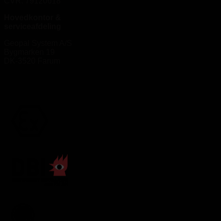
CVR: 79120618
Hovedkontor &
serviceafdeling
Geopal System A/S
Bygmarken 19
DK-3520 Farum