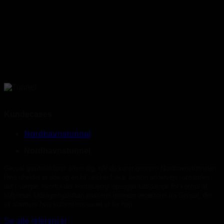
Kundecases
Nordhavnstunnel
Nordhavnstunnel
Geopal gasdetektorer sikrer dig, når du kører gennem Nordhavnstunnelen.
Hvis uheldet er ude og en bil lækker f.eks. benzin undervejs, opsamles
det i sumpe, hvorfra der kontinuerligt opsuges luft/dampe for kontrol af
kulbrinter. Udsugningsluften passerer gennem detektorer fra Geopal, der
vil alarmere hvis kulbrinteniveauet er for højt.
Se alle referencer