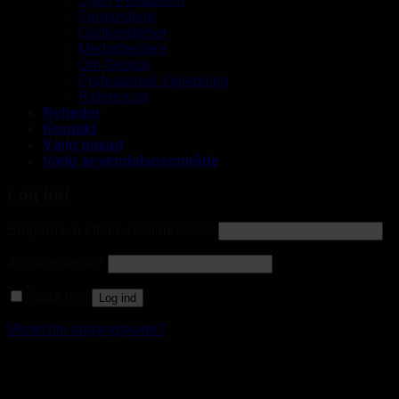
Egen Produktion
Forhandlere
Godkendelser
Medarbejdere
Om Geopal
Professionel Vejledning
Referencer
Nyheder
Kontakt
Vælg gasart
Vælg anvendelsesområde
Log ind
Brugernavn eller e-mailadresse
*
Adgangskode
*
Husk mig
Log ind
Mistet din adgangskode?