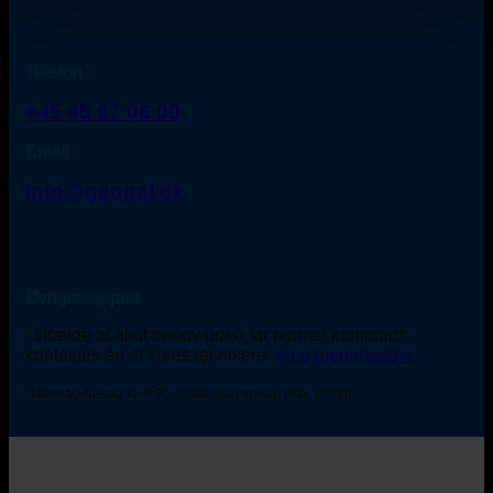
Telefon
+45 45 67 06 00
Email
info@geopal.dk
Øvrige support
I tilfælde af akut behov uden for normal kontortid*
kontaktes én af vores teknikere:
Find medarbejder
*Mandag-fredag kl. 8:00-16:00 (dog fredag til kl. 15:00).