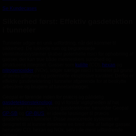
Se Kundecases
Sikkerhed først: Effektiv gasdetektion
i tunneler
Tunneler udgør en unik udfordring, når det kommer til
sikkerhed. De lukkede rum og begrænsede
ventilationssystemer skaber potentielle risici for ophobning af
gasser, der kan true både menneskers sundhed og
strukturens integritet. Gasser som
kulilte
(CO),
hexan
og
nitrogenoxider
(NOx), udgør særlige risici i tunneler på grund
af deres giftighed og potentielle eksplosive karakter. Derfor er
effektiv gasdetektering i tunneler afgørende for at beskytte
arbejdere og brugere af tunnelanlægget.
Geopal er førende inden for præcis og pålidelig
gasdetektionsteknologi
, og vi forstår vigtigheden af høj
sikkerhed i tunneler. Vores gasdetektorer, herunder Geopal
GP-SB
og
GP-BUS
, er ideelle løsninger til præcis
gasdetektion i tunneler. Disse avancerede systemer er
designet til at kunne detektere en bred vifte af farlige gasser,
herunder CO, hexan og NOx, selv i de mest udfordrende
miljøer.