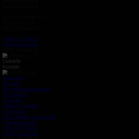
Hovedkontor &
serviceafdeling
Geopal System A/S
Bygmarken 19
DK-3520 Farum
+45 45 67 06 00
info@geopal.dk
CVR: 79120618
Overblik
Kontakt
Produkter
Service
Anvendelsesområder
Om Geopal
Gasarter
Job hos Geopal
Lovgivning
Ofte Stillede Spørgsmål
Privatlivspolitik
+45 45 67 06 00
info@geopal.dk