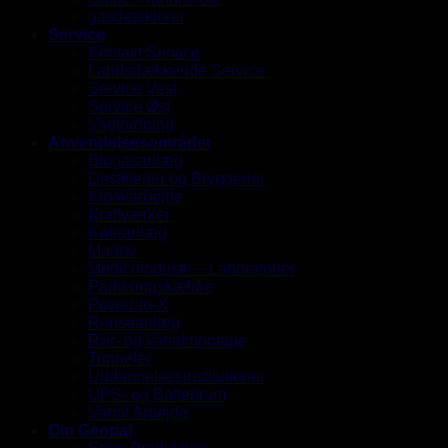
gasdetektorer
Service
Kontakt Service
Landsdækkende Service
Service Vest
Service Øst
Vagtordning
Anvendelsesområder
Biogasanlæg
Destillerier og Bryggerier
Kloakarbejde
Kraftværker
Køleanlæg
Marine
Medicoindustri – Laboratorier
Parkeringskældre
Power-to-X
Renseanlæg
Rør- og kanalmontage
Tunneler
Uddannelsesinstitutioner
UPS- og Batterirum
Varmt Arbejde
Om Geopal