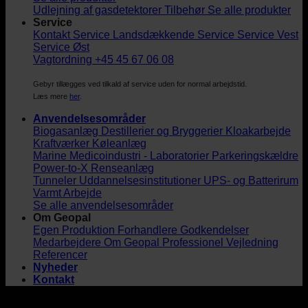
Udlejning af gasdetektorer
Tilbehør
Se alle produkter
Service
Kontakt Service
Landsdækkende Service
Service Vest
Service Øst
Vagtordning +45 45 67 06 08
Gebyr tillægges ved tilkald af service uden for normal arbejdstid.
Læs mere
her
.
Anvendelsesområder
Biogasanlæg
Destillerier og Bryggerier
Kloakarbejde
Kraftværker
Køleanlæg
Marine
Medicoindustri - Laboratorier
Parkeringskældre
Power-to-X
Renseanlæg
Tunneler
Uddannelsesinstitutioner
UPS- og Batterirum
Varmt Arbejde
Se alle anvendelsesområder
Om Geopal
Egen Produktion
Forhandlere
Godkendelser
Medarbejdere
Om Geopal
Professionel Vejledning
Referencer
Nyheder
Kontakt