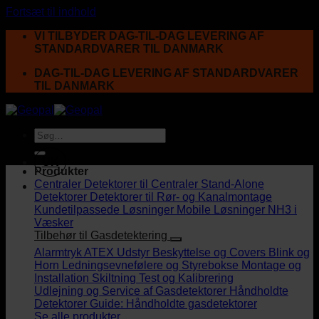
Fortsæt til indhold
VI TILBYDER DAG-TIL-DAG LEVERING AF
STANDARDVARER TIL DANMARK
DAG-TIL-DAG LEVERING AF STANDARDVARER
TIL DANMARK
UK
Produkter
Centraler
Detektorer til Centraler
Stand-Alone
Detektorer
Detektorer til Rør- og Kanalmontage
Kundetilpassede Løsninger
Mobile Løsninger
NH3 i
Væsker
Tilbehør til Gasdetektering
Alarmtryk
ATEX Udstyr
Beskyttelse og Covers
Blink og
Horn
Ledningsevnefølere og Styrebokse
Montage og
Installation
Skiltning
Test og Kalibrering
Udlejning og Service af Gasdetektorer
Håndholdte
Detektorer
Guide: Håndholdte gasdetektorer
Se alle produkter