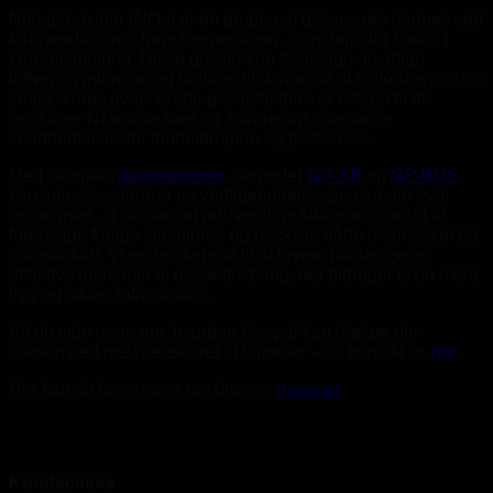
Nitrogenoxider (NOx) er en gruppe af gasser, der dannes ved
forbrænding ved høje temperaturer, som dem der findes i
køretøjsmotorer. Disse gasser kan forårsage alvorlige
luftvejssygdomme og bidrage til dannelse af luftforurening og
smog. Vores avancerede gasdetektorer er i stand til at
registrere NOx-niveauer og advare om potentielle
sundhedsrisici for tunnelbrugere og personale.
Med Geopals
gasdetektorer
, herunder
GP-SB
og
GP-BUS
,
kan tunneloperatører og vedligeholdelsespersonale trygt
regne med, at de har det nødvendige sikkerhedsnet til at
forebygge farlige situationer og beskytte både mennesker og
infrastruktur. Vi er dedikerede til at levere pålidelige og
effektive løsninger til gasdetektering, der bidrager til en mere
tryg og sikker infrastruktur.
Vil du vide mere om, hvordan Geopal kan hjælpe din
virksomhed med detektorer til tunneler – så kontakt os
her
.
Her kan du læse mere om diverse
gasarter
.
Kundecases