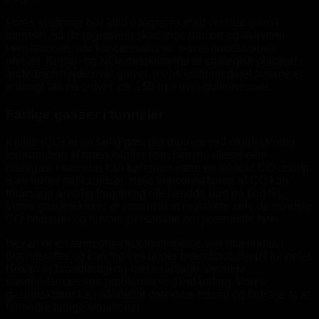
Vores systemer bør altid integreres med ventilationen i
tunneler, så de registrerer skadelige dampe og aktiverer
ventilationen, når koncentrationen når et uacceptabelt
niveau. Kulilte- og NOx-detektorerne er strategisk placeret i
åndedrætshøjde over gulvet, mens kulbrintedetektorerne er
anbragt tæt på gulvet, ca. 150 mm over gulvniveauet.
Farlige gasser i tunneler
Kulilte (CO) er en farlig gas, der dannes ved ufuldstændig
forbrænding af brændstoffer som benzin, diesel eller
naturgas. I tunneler kan køretøjer være en kilde til CO-udslip,
især under trafikspidser. Høje koncentrationer af CO kan
forårsage alvorlig forgiftning eller endda død på kort tid.
Vores gasdetektorer er i stand til at registrere selv de mindste
CO-niveauer og advare personalet om potentielle farer.
Hexan er en farlig organisk forbindelse, der ofte findes i
brændstoffer og kan frigives under brændstofudslip i tunneler.
Hexan er brandfarligt og kan forårsage alvorlige
sundhedsmæssige problemer ved indånding. Vores
gasdetektorer kan pålideligt detektere hexan og bidrage til at
forhindre farlige situationer.