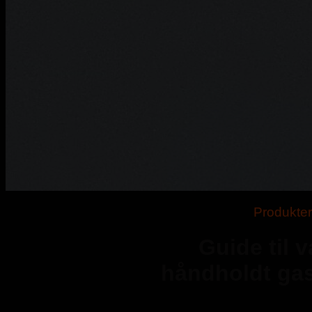
Produkte
Guide til v
håndholdt ga