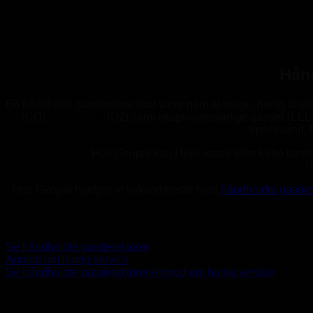
Hånd
En håndholdt gasdetektor skal være nem at bruge, hurtig at sto
(CO),
oxygen / ilt
(O2) samt eksplosionsfarlige gasser (LEL).
spildevand, 
Hos Geopal kan I leje, lease eller købe bærba
V
Hos Geopal hjælper vi virksomheder med
håndholdte gasdet
Se håndholdte gasdetektorer
Anmod om hurtig service
Se håndholdte gasdetektorer
Anmod om hurtig service