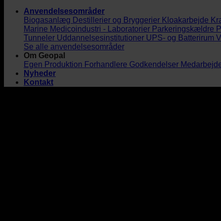
Anvendelsesområder
Biogasanlæg
Destillerier og Bryggerier
Kloakarbejde
Kr
Marine
Medicoindustri - Laboratorier
Parkeringskældre
P
Tunneler
Uddannelsesinstitutioner
UPS- og Batterirum
V
Se alle anvendelsesområder
Om Geopal
Egen Produktion
Forhandlere
Godkendelser
Medarbejd
Nyheder
Kontakt