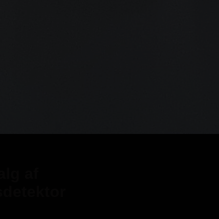
r
alg af
sdetektor