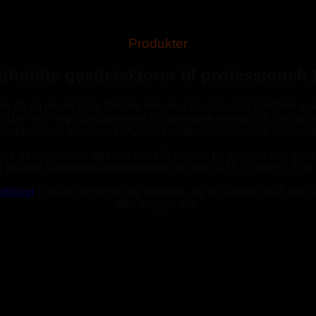
Produkter
holdte gasdetektorer til professionelt
le på og passe til de forhold, den skal bruges i. De bærbare ga
 Den er et vigtigt supplement til stationære anlæg, når medarbe
biogasanlæg, kloakker, PtX, renseanlæg, lukkede rum, lastrum 
re gasdetektorer, og I kan også få service på stort set alle typer
i tilbyder håndholdte gasdetektorer til brug i ATEX Zone 0, 1 og 
ektorer
til både singlegas og multigas, og vi hjælper også med a
den daglige drift.