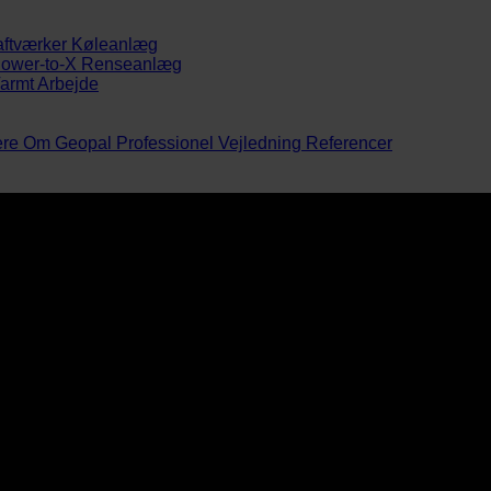
aftværker
Køleanlæg
ower-to-X
Renseanlæg
armt Arbejde
ere
Om Geopal
Professionel Vejledning
Referencer