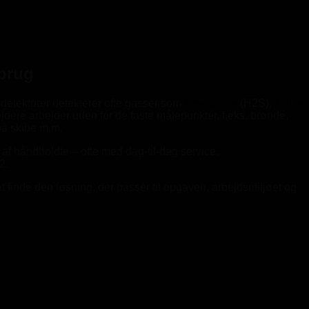
 brug
sdetektorer detekterer ofte gasser som
svovlbrinte
(H2S),
kulilte
jdere arbejder uden for de faste målepunkter, f.eks. brønde,
på skibe m.m.
 af håndholdte – ofte med dag-til-dag service.
2.
t finde den løsning, der passer til opgaven, arbejdsmiljøet og