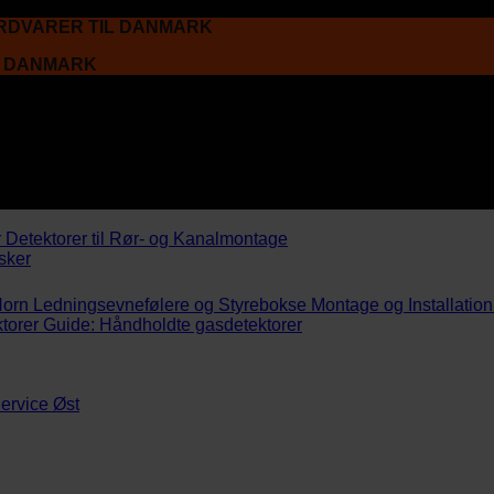
ARDVARER TIL DANMARK
L DANMARK
r
Detektorer til Rør- og Kanalmontage
sker
Horn
Ledningsevnefølere og Styrebokse
Montage og Installation
torer
Guide: Håndholdte gasdetektorer
ervice Øst