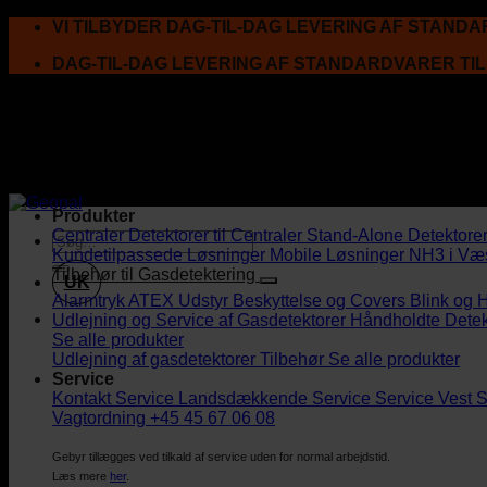
Fortsæt
VI TILBYDER DAG-TIL-DAG LEVERING AF STAND
til
DAG-TIL-DAG LEVERING AF STANDARDVARER TI
indhold
Produkter
Centraler
Detektorer til Centraler
Stand-Alone Detektore
Kundetilpassede Løsninger
Mobile Løsninger
NH3 i Væ
Tilbehør til Gasdetektering
UK
Alarmtryk
ATEX Udstyr
Beskyttelse og Covers
Blink og 
Udlejning og Service af Gasdetektorer
Håndholdte Detek
Se alle produkter
Udlejning af gasdetektorer
Tilbehør
Se alle produkter
Service
Kontakt Service
Landsdækkende Service
Service Vest
S
Vagtordning +45 45 67 06 08
Gebyr tillægges ved tilkald af service uden for normal arbejdstid.
Læs mere
her
.