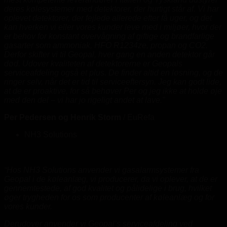
deres kølesystemer med detektorer, der hurtigt står af. Vi har
oplevet detektorer, der fejlede allerede efter få uger, og det
kan hverken vi eller vores kunder leve med i miljøer, hvor der
er behov for konstant overvågning af giftige og brandfarlige
gasarter som ammoniak, HFO R1234ze, propan og CO2.
Derfor skifter vi til Geopal, hver gang en anden detektor går
død. Udover kvaliteten af detektorerne er Geopals
serviceafdeling også et plus. De finder altid en løsning, og de
ringer selv, når det er tid til serviceeftersyn. Jeg kan godt lide,
at de er proaktive, for så behøver Per og jeg ikke at holde øje
med den del – vi har jo rigeligt andet at lave.”
Per Pedersen og Henrik Storm
/
EuRefa
NH3 Solutions
“Hos NH3 Solutions anvender vi gasalarmsystemer fra
Geopal i de køleanlæg, vi producerer, da vi oplever, at de er
gennemtestede, af god kvalitet og pålidelige i brug, hvilket
øger trygheden for os som producenter af køleanlæg og for
vores kunder.
Derudover anvender vi Geopal’s serviceafdeling ved