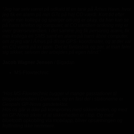
“Jeg har selv været på udkald til en tank på Århus Havn, hvor
jeg fik en alarm på min G7c på høj CO værdi. Kort tid efter
ringer min kollega og spørger om jeg er okay, da han kan se
på hans telefon og computer, at CO værdien omkring mig er
over grænseværdien. I det samme jeg fik personlig alarm, fik
min kollega en SMS samt en alarm på hans åbne computer,
om at jeg var i Århus på disse GPS- koordinater, og at der var
en CO værdi på xx ppm. Det er fantastisk og gør, at man føler
sig sikker, selvom der arbejdes på egen hånd.”
Jacob Wagner Jensen
/
Bigadan
MS-Flowtechnic
“Hos MS-Flowtechnic bygger vi mange gasstationer til
biogasbranchen i Danmark, og en fast del i stationerne er
Geopals GP-Nova gasdetektor.
Hos os går vi ikke på kompromis med sikkerheden, og med
en GP-Nova sikrer vi at sikkerheden er i top. Og med
bluetooth opkobling via mobilapp, bliver opsætningen og
fejlfinding ikke nemmere.