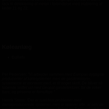
rack til detektering af metan i forbindelse med etablering af
kedel 21 og 22.
Køleanlæg
EuRefa
Per Pedersen:
“Vi arbejder sammen med Europas dygtigste
producenter af kølesystemer, men de gasdetektorer,
systemerne er monteret med, er tit noget skidt. De bliver så
løbende skiftet ud med Geopal gasdetektorer, for de virker
bare, og priserne er fornuftige.”
Henrik Storm:
“Der er sjældent problemer med
danskproducerede systemer, men vi oplever ofte, at selv de
mest kompetente leverandører i Italien og Tyskland udstyrer