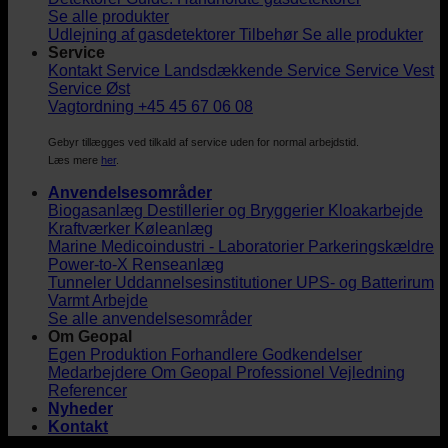
Se alle produkter
Udlejning af gasdetektorer
Tilbehør
Se alle produkter
Service
Kontakt Service
Landsdækkende Service
Service Vest
Service Øst
Vagtordning +45 45 67 06 08
Gebyr tillægges ved tilkald af service uden for normal arbejdstid.
Læs mere
her
.
Anvendelsesområder
Biogasanlæg
Destillerier og Bryggerier
Kloakarbejde
Kraftværker
Køleanlæg
Marine
Medicoindustri - Laboratorier
Parkeringskældre
Power-to-X
Renseanlæg
Tunneler
Uddannelsesinstitutioner
UPS- og Batterirum
Varmt Arbejde
Se alle anvendelsesområder
Om Geopal
Egen Produktion
Forhandlere
Godkendelser
Medarbejdere
Om Geopal
Professionel Vejledning
Referencer
Nyheder
Kontakt