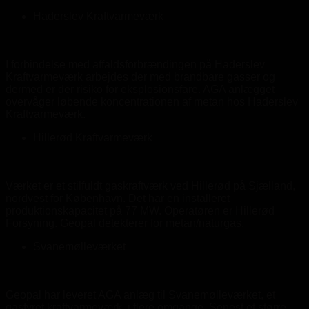
Haderslev Kraftvarmeværk
I forbindelse med affaldsforbrændingen på Haderslev
Kraftvarmeværk arbejdes der med brandbare gasser og
dermed er der risiko for eksplosionsfare. AGA anlægget
overvåger løbende koncentrationen af metan hos Haderslev
Kraftvarmeværk.
Hillerød Kraftvarmeværk
Værket er et stilfuldt gaskraftværk ved Hillerød på Sjælland,
nordvest for København. Det har en installeret
produktionskapacitet på 77 MW. Operatøren er Hillerød
Forsyning. Geopal detekterer for metan/naturgas.
Svanemølleværket
Geopal har leveret AGA anlæg til Svanemølleværket, et
gasfyret kraftvarmeværk, i flere omgange. Senest et større