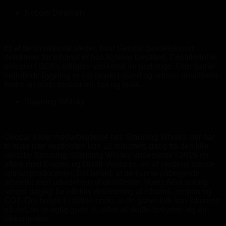
Nyborg Destilleri
Et af de smukkeste steder, hvor Geopal gasdetektorer
detekterer for ethanol er hos Nyborg Destilleri. Destilleriet er
placeret i DSBs tidligere værksted for godstoge. Den gamle
højloftede bygning er sat smukt i stand og udover destilleriet
finder du både restaurant, bar og butik.
Stauning Whisky
Geopal sikrer medarbejderne hos Stauning Whisky, der har
til huse nær vestkysten kun 10 minutters gang fra den lille
landsby Stauning. Stauning Whisky underskrev i 2015 en
aftale med Diageo og Distill Ventures, en af verdens største
spiritusproducenter. Det betød, at de kunne påbegynde
arbejdet med udvidelsen af destilleriet. Vores AGA anlæg
sørger dagligt for effektiv detektering af ethanol, propan og
CO2. Det betyder i sidste ende, at de gæve folk kan fokusere
på det, de er rigtig gode til, uden at skulle bekymre sig om
sikkerheden.