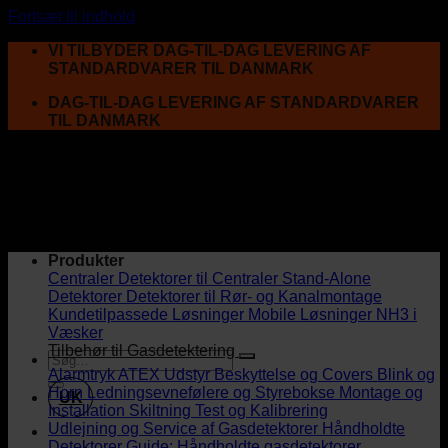
Fortsæt til indhold
VI TILBYDER DAG-TIL-DAG LEVERING AF
STANDARDVARER TIL DANMARK
DAG-TIL-DAG LEVERING AF STANDARDVARER
TIL DANMARK
Produkter
Centraler
Detektorer til Centraler
Stand-Alone
Detektorer
Detektorer til Rør- og Kanalmontage
Kundetilpassede Løsninger
Mobile Løsninger
NH3 i
Væsker
Tilbehør til Gasdetektering
Alarmtryk
ATEX Udstyr
Beskyttelse og Covers
Blink og
Horn
Ledningsevnefølere og Styrebokse
Montage og
UK
Installation
Skiltning
Test og Kalibrering
Udlejning og Service af Gasdetektorer
Håndholdte
Detektorer
Guide: Håndholdte gasdetektorer