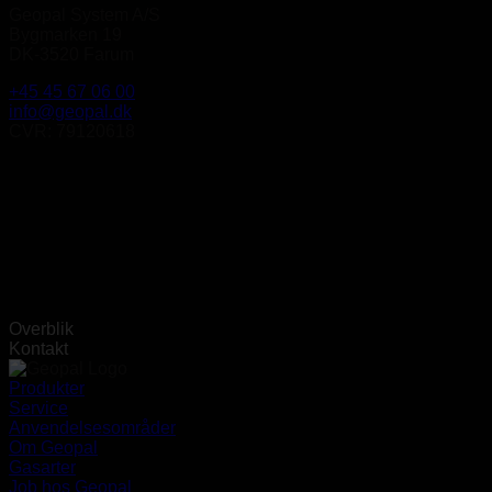
Geopal System A/S
Bygmarken 19
DK-3520 Farum
+45 45 67 06 00
info@geopal.dk
CVR: 79120618
Overblik
Kontakt
Produkter
Service
Anvendelsesområder
Om Geopal
Gasarter
Job hos Geopal