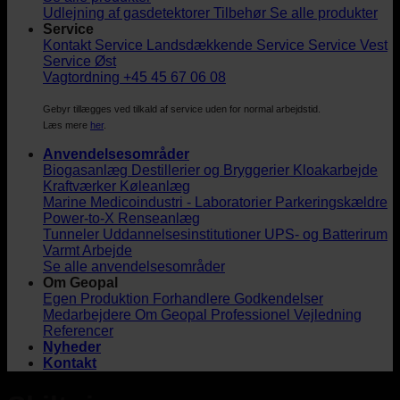
Udlejning af gasdetektorer
Tilbehør
Se alle produkter
Service
Kontakt Service
Landsdækkende Service
Service Vest
Service Øst
Vagtordning +45 45 67 06 08
Gebyr tillægges ved tilkald af service uden for normal arbejdstid.
Læs mere
her
.
Anvendelsesområder
Biogasanlæg
Destillerier og Bryggerier
Kloakarbejde
Kraftværker
Køleanlæg
Marine
Medicoindustri - Laboratorier
Parkeringskældre
Power-to-X
Renseanlæg
Tunneler
Uddannelsesinstitutioner
UPS- og Batterirum
Varmt Arbejde
Se alle anvendelsesområder
Om Geopal
Egen Produktion
Forhandlere
Godkendelser
Medarbejdere
Om Geopal
Professionel Vejledning
Referencer
Nyheder
Kontakt