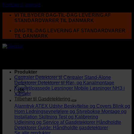
Fortsæt til indhold
VI TILBYDER DAG-TIL-DAG LEVERING AF
STANDARDVARER TIL DANMARK
DAG-TIL-DAG LEVERING AF STANDARDVARER
TIL DANMARK
Produkter
Centraler
Detektorer til Centraler
Stand-Alone
Detektorer
Detektorer til Rør- og Kanalmontage
Kundetilpassede Løsninger
Mobile Løsninger
NH3 i
UK
Væsker
Tilbehør til Gasdetektering
Alarmtryk
ATEX Udstyr
Beskyttelse og Covers
Blink og
Horn
Ledningsevnefølere og Styrebokse
Montage og
Installation
Skiltning
Test og Kalibrering
Udlejning og Service af Gasdetektorer
Håndholdte
Detektorer
Guide: Håndholdte gasdetektorer
Se alle produkter