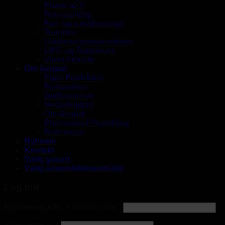
Power-to-X
Renseanlæg
Rør- og kanalmontage
Tunneler
Uddannelsesinstitutioner
UPS- og Batterirum
Varmt Arbejde
Om Geopal
Egen Produktion
Forhandlere
Godkendelser
Medarbejdere
Om Geopal
Professionel Vejledning
Referencer
Nyheder
Kontakt
Vælg gasart
Vælg anvendelsesområde
Log ind
Brugernavn eller e-mailadresse
*