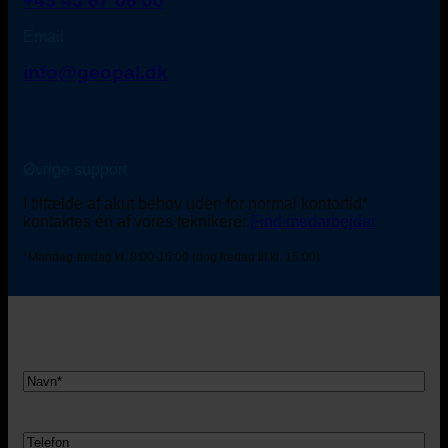
+45 45 67 06 00
Email
info@geopal.dk
Øvrige support
I tilfælde af akut behov uden for normal kontortid*
kontaktes én af vores teknikere:
Find medarbejder
*Mandag-fredag kl. 8:00-16:00 (dog fredag til kl. 15:00).
Navn
Telefon