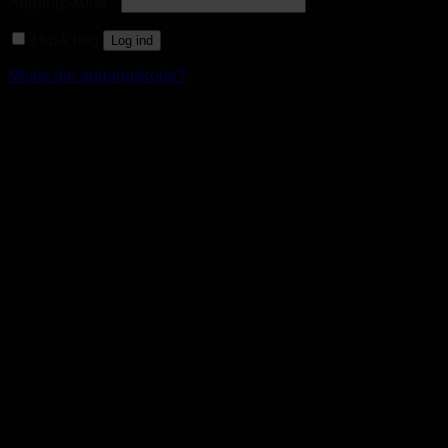
Adgangskode
*
Husk mig
Log ind
Mistet din adgangskode?