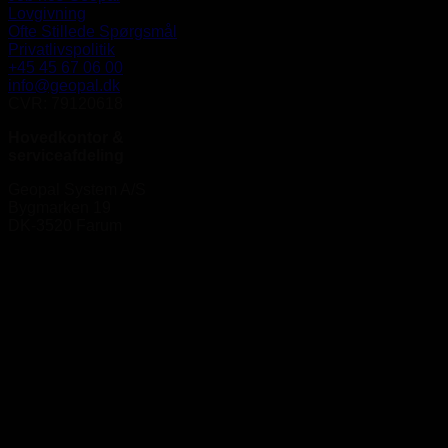
Lovgivning
Ofte Stillede Spørgsmål
Privatlivspolitik
+45 45 67 06 00
info@geopal.dk
CVR: 79120618
Hovedkontor &
serviceafdeling
Geopal System A/S
Bygmarken 19
DK-3520 Farum