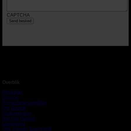
CAPTCHA
Overblik
Produkter
Service
Anvendelsesområder
Om Geopal
Godkendelser
Job hos Geopal
Lovgivning
Ofte Stillede Spørgsmål