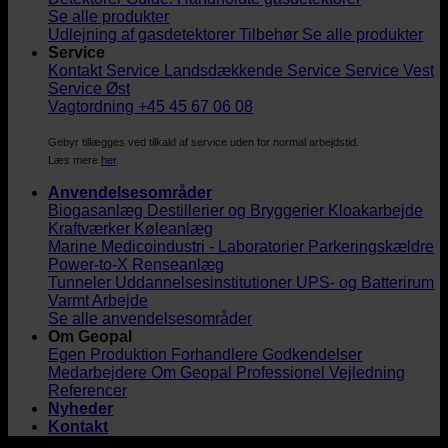
Se alle produkter
Udlejning af gasdetektorer
Tilbehør
Se alle produkter
Service
Kontakt Service
Landsdækkende Service
Service Vest
Service Øst
Vagtordning +45 45 67 06 08
Gebyr tillægges ved tilkald af service uden for normal arbejdstid.
Læs mere
her
.
Anvendelsesområder
Biogasanlæg
Destillerier og Bryggerier
Kloakarbejde
Kraftværker
Køleanlæg
Marine
Medicoindustri - Laboratorier
Parkeringskældre
Power-to-X
Renseanlæg
Tunneler
Uddannelsesinstitutioner
UPS- og Batterirum
Varmt Arbejde
Se alle anvendelsesområder
Om Geopal
Egen Produktion
Forhandlere
Godkendelser
Medarbejdere
Om Geopal
Professionel Vejledning
Referencer
Nyheder
Kontakt