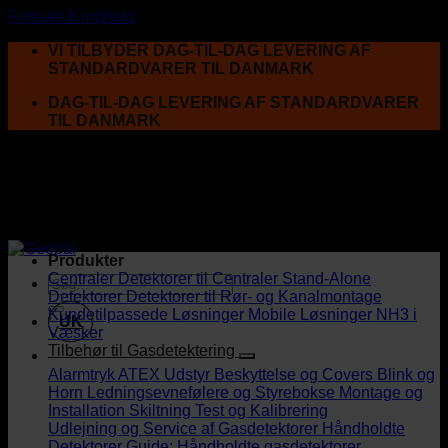
Fortsæt til indhold
VI TILBYDER DAG-TIL-DAG LEVERING AF
STANDARDVARER TIL DANMARK
DAG-TIL-DAG LEVERING AF STANDARDVARER
TIL DANMARK
Produkter
Centraler
Detektorer til Centraler
Stand-Alone
Detektorer
Detektorer til Rør- og Kanalmontage
Kundetilpassede Løsninger
Mobile Løsninger
NH3 i
UK
Væsker
Tilbehør til Gasdetektering
Alarmtryk
ATEX Udstyr
Beskyttelse og Covers
Blink og
Horn
Ledningsevnefølere og Styrebokse
Montage og
Installation
Skiltning
Test og Kalibrering
Udlejning og Service af Gasdetektorer
Håndholdte
Detektorer
Guide: Håndholdte gasdetektorer