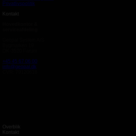
Privatlivspolitik
Kontakt
Hovedkontor &
serviceafdeling
Geopal System A/S
Bygmarken 19
DK-3520 Farum
+45 45 67 06 00
info@geopal.dk
CVR: 79120618
Overblik
Kontakt