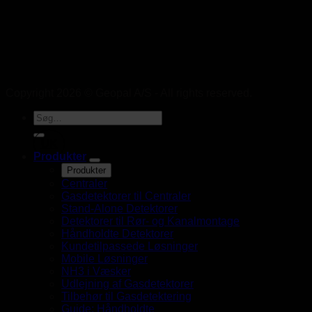
Copyright 2026 © Geopal A/S - All rights reserved.
UK
Produkter
Produkter
Centraler
Gasdetektorer til Centraler
Stand-Alone Detektorer
Detektorer til Rør- og Kanalmontage
Håndholdte Detektorer
Kundetilpassede Løsninger
Mobile Løsninger
NH3 i Væsker
Udlejning af Gasdetektorer
Tilbehør til Gasdetektering
Guide: Håndholdte