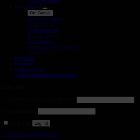
Varmt Arbejde
Om Geopal
Om Geopal
Egen Produktion
Forhandlere
Godkendelser
Medarbejdere
Om Geopal
Professionel Vejledning
Referencer
Nyheder
Kontakt
Vælg gasart
Vælg anvendelsesområde
Log ind
Brugernavn eller e-mailadresse
*
Adgangskode
*
Husk mig
Log ind
Mistet din adgangskode?