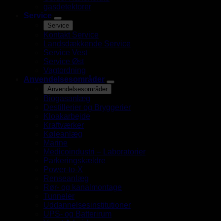
gasdetektorer
Service
Service
Kontakt Service
Landsdækkende Service
Service Vest
Service Øst
Vagtordning
Anvendelsesområder
Anvendelsesområder
Biogasanlæg
Destillerier og Bryggerier
Kloakarbejde
Kraftværker
Køleanlæg
Marine
Medicoindustri – Laboratorier
Parkeringskældre
Power-to-X
Renseanlæg
Rør- og kanalmontage
Tunneler
Uddannelsesinstitutioner
UPS- og Batterirum