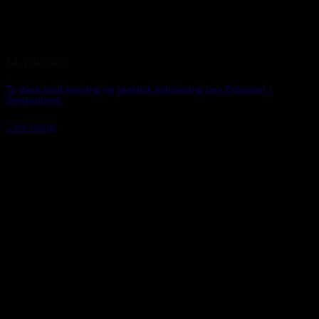
14. juli 2026
To dage med træning og praktisk kalibrering hos Ergocool i
Grækenland
Læs mere