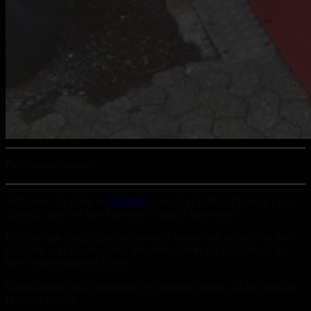
Del denne artikel:
Tidligere i år delte vi
nyheden
om, at vi flytter til Farum i nyt
domicil, og vi er lige kommet et skridt nærmere!
I sidste uge modtog vi nøglerne til vores nye kontor, og den
tidligere ejer havde rullet den røde løber ud og skrevet en
lille velkomsthilsen til os!
Næste skridt er at renovere og indrette stedet, så det passer
til vores behov.