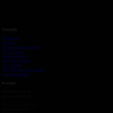
Overblik
Produkter
Service
Anvendelsesområder
Om Geopal
Godkendelser
Job hos Geopal
Lovgivning
Ofte Stillede Spørgsmål
Privatlivspolitik
Kontakt
Hovedkontor &
serviceafdeling
Geopal System A/S
Bygmarken 19