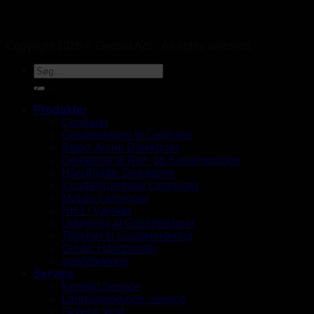
Copyright 2026 © Geopal A/S - All rights reserved.
UK
Produkter
Centraler
Gasdetektorer til Centraler
Stand-Alone Detektorer
Detektorer til Rør- og Kanalmontage
Håndholdte Detektorer
Kundetilpassede Løsninger
Mobile Løsninger
NH3 i Væsker
Udlejning af Gasdetektorer
Tilbehør til Gasdetektering
Guide: Håndholdte
gasdetektorer
Service
Kontakt Service
Landsdækkende Service
Service Vest