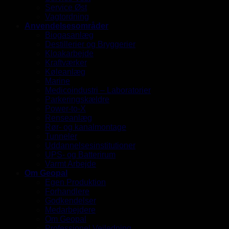
Service Øst
Vagtordning
Anvendelsesområder
Biogasanlæg
Destillerier og Bryggerier
Kloakarbejde
Kraftværker
Køleanlæg
Marine
Medicoindustri – Laboratorier
Parkeringskældre
Power-to-X
Renseanlæg
Rør- og kanalmontage
Tunneler
Uddannelsesinstitutioner
UPS- og Batterirum
Varmt Arbejde
Om Geopal
Egen Produktion
Forhandlere
Godkendelser
Medarbejdere
Om Geopal
Professionel Vejledning