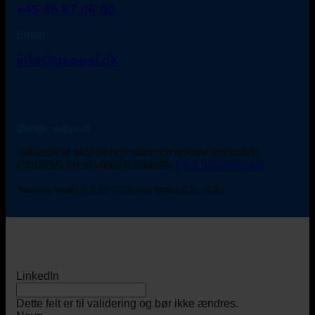
+45 45 67 06 00
Email
info@geopal.dk
Øvrige support
I tilfælde af akut behov uden for normal kontortid*
kontaktes én af vores teknikere:
Find medarbejder
*Mandag-fredag kl. 8:00-16:00 (dog fredag til kl. 15:00).
LinkedIn
Dette felt er til validering og bør ikke ændres.