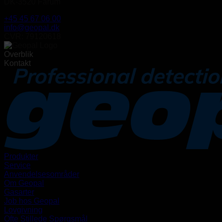
DK-3520 Farum
+45 45 67 06 00
info@geopal.dk
CVR: 79120618
Overblik
Kontakt
Produkter
Service
Anvendelsesområder
Om Geopal
Gasarter
Job hos Geopal
Lovgivning
Ofte Stillede Spørgsmål