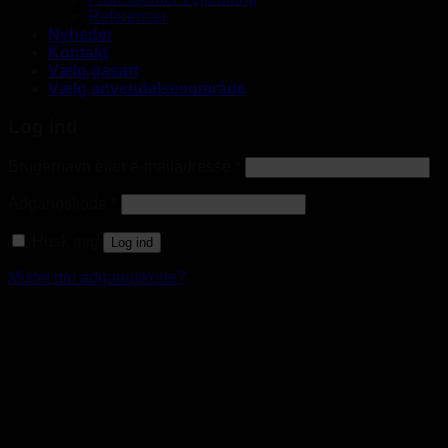
Referencer
Nyheder
Kontakt
Vælg gasart
Vælg anvendelsesområde
Log ind
Brugernavn eller e-mailadresse
*
Adgangskode
*
Husk mig
Log ind
Mistet din adgangskode?