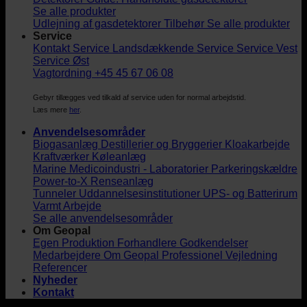
Se alle produkter
Udlejning af gasdetektorer
Tilbehør
Se alle produkter
Service
Kontakt Service
Landsdækkende Service
Service Vest
Service Øst
Vagtordning +45 45 67 06 08
Gebyr tillægges ved tilkald af service uden for normal arbejdstid.
Læs mere
her
.
Anvendelsesområder
Biogasanlæg
Destillerier og Bryggerier
Kloakarbejde
Kraftværker
Køleanlæg
Marine
Medicoindustri - Laboratorier
Parkeringskældre
Power-to-X
Renseanlæg
Tunneler
Uddannelsesinstitutioner
UPS- og Batterirum
Varmt Arbejde
Se alle anvendelsesområder
Om Geopal
Egen Produktion
Forhandlere
Godkendelser
Medarbejdere
Om Geopal
Professionel Vejledning
Referencer
Nyheder
Kontakt