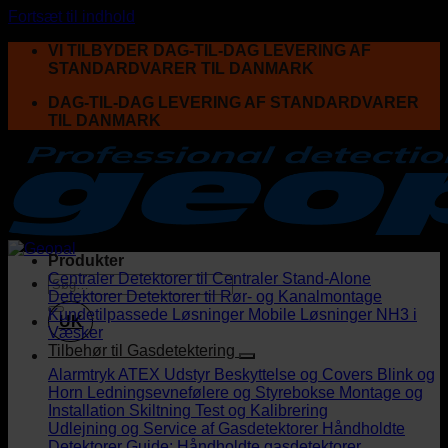
Fortsæt til indhold
VI TILBYDER DAG-TIL-DAG LEVERING AF
STANDARDVARER TIL DANMARK
DAG-TIL-DAG LEVERING AF STANDARDVARER
TIL DANMARK
Produkter
Centraler
Detektorer til Centraler
Stand-Alone
Detektorer
Detektorer til Rør- og Kanalmontage
Kundetilpassede Løsninger
Mobile Løsninger
NH3 i
UK
Væsker
Tilbehør til Gasdetektering
Alarmtryk
ATEX Udstyr
Beskyttelse og Covers
Blink og
Horn
Ledningsevnefølere og Styrebokse
Montage og
Installation
Skiltning
Test og Kalibrering
Udlejning og Service af Gasdetektorer
Håndholdte
Detektorer
Guide: Håndholdte gasdetektorer