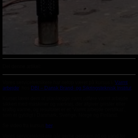
Del denne artikel:
Vores serviceteknikere har netop været på kursus i ‘
Varmt
arbejde
‘ hos
DBI – Dansk Brand- og Sikringsteknisk Institut
.
Kurset lærer dem at planlægge samt udføre varmt arbejde
sikkert med maskiner og værktøj, der afgiver gnister eller
kraftig varme, og resultatet er et ‘Varmt arbejde certifikat’,
som er gyldigt i Danmark, Sverige, Norge og Finland.
Se video fra kursus
her
.
Vores serviceteknikere går gerne gennem ild og vand for