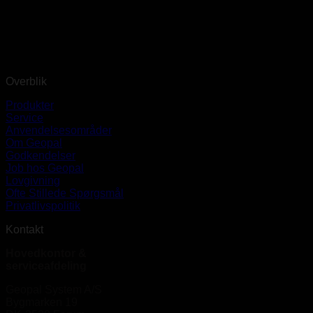
Overblik
Produkter
Service
Anvendelsesområder
Om Geopal
Godkendelser
Job hos Geopal
Lovgivning
Ofte Stillede Spørgsmål
Privatlivspolitik
Kontakt
Hovedkontor &
serviceafdeling
Geopal System A/S
Bygmarken 19