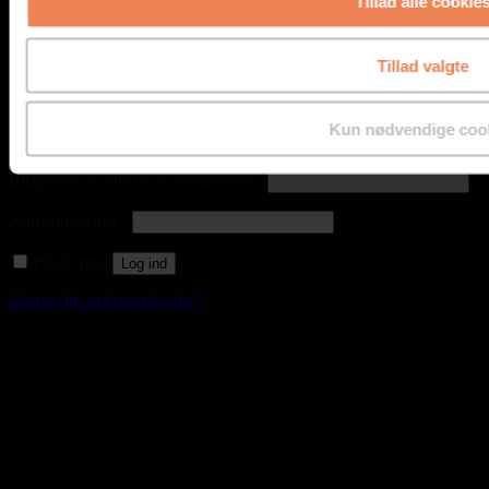
Tillad alle cookie
Referencer
Nyheder
Kontakt
Tillad valgte
Vælg gasart
Vælg anvendelsesområde
Kun nødvendige coo
Log ind
Brugernavn eller e-mailadresse
*
Adgangskode
*
Husk mig
Log ind
Mistet din adgangskode?