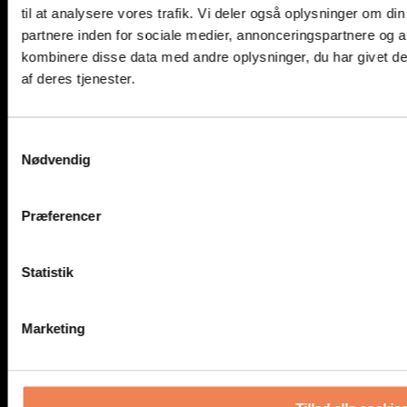
Service Øst
til at analysere vores trafik. Vi deler også oplysninger om 
Vagtordning
partnere inden for sociale medier, annonceringspartnere og 
Anvendelsesområder
kombinere disse data med andre oplysninger, du har givet de
Biogasanlæg
Destillerier og Bryggerier
af deres tjenester.
Kloakarbejde
Kraftværker
Køleanlæg
Samtykkevalg
Marine
Nødvendig
Medicoindustri – Laboratorier
Parkeringskældre
Power-to-X
Renseanlæg
Præferencer
Rør- og kanalmontage
Tunneler
Uddannelsesinstitutioner
Statistik
UPS- og Batterirum
Varmt Arbejde
Om Geopal
Egen Produktion
Marketing
Forhandlere
Godkendelser
Medarbejdere
Om Geopal
Professionel Vejledning