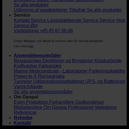
Se alle produkter
Udlejning af gasdetektorer
Tilbehør
Se alle produkter
Service
Kontakt Service
Landsdækkende Service
Service Vest
Service Øst
Vagtordning +45 45 67 06 08
Gebyr tillægges ved tilkald af service uden for normal arbejdstid.
Læs mere
her
.
Anvendelsesområder
Biogasanlæg
Destillerier og Bryggerier
Kloakarbejde
Kraftværker
Køleanlæg
Marine
Medicoindustri - Laboratorier
Parkeringskældre
Power-to-X
Renseanlæg
Tunneler
Uddannelsesinstitutioner
UPS- og Batterirum
Varmt Arbejde
Se alle anvendelsesområder
Om Geopal
Egen Produktion
Forhandlere
Godkendelser
Medarbejdere
Om Geopal
Professionel Vejledning
Referencer
Nyheder
Kontakt