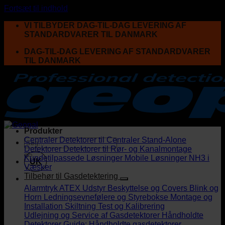
Fortsæt til indhold
VI TILBYDER DAG-TIL-DAG LEVERING AF
STANDARDVARER TIL DANMARK
DAG-TIL-DAG LEVERING AF STANDARDVARER
TIL DANMARK
Produkter
Centraler
Detektorer til Centraler
Stand-Alone
Detektorer
Detektorer til Rør- og Kanalmontage
Kundetilpassede Løsninger
Mobile Løsninger
NH3 i
UK
Væsker
Tilbehør til Gasdetektering
Alarmtryk
ATEX Udstyr
Beskyttelse og Covers
Blink og
Horn
Ledningsevnefølere og Styrebokse
Montage og
Installation
Skiltning
Test og Kalibrering
Udlejning og Service af Gasdetektorer
Håndholdte
Detektorer
Guide: Håndholdte gasdetektorer