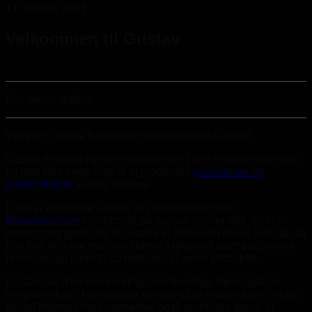
17. februar 2023
Velkommen til Gustav
Del denne artikel:
Vi byder Gustav Kristensen velkommen til Geopal!
Gustav er vores nyeste medarbejder i den tekniske afdeling,
og han skal være med til at producere
gasalarmer og
gasdetektorer
til hele verden!
I januar afsluttede Gustav sin uddannelse som
diplomingeniør
i elektronik på Aarhus Universitet, og vi er
derfor rigtig glade for, at Gustav er blevet en del af Geopal, så
han kan bidrage med sin stærke faglighed samt eksplosive
løsninger og idéer til udviklingen af vores produkter.
Gustav har ikke kun en eksplosiv hverdag, men også en
eksplosiv fritid. Han bygger nemlig både modelskibe, cykler,
spiller brætspil med vennerne, også giver han gerne et