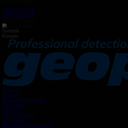
DK-3520 Farum
+45 45 67 06 00
info@geopal.dk
CVR: 79120618
Overblik
Kontakt
Produkter
Service
Anvendelsesområder
Om Geopal
Gasarter
Job hos Geopal
Lovgivning
Ofte Stillede Spørgsmål