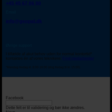
+45 45 67 06 00
Email
info@geopal.dk
Øvrige support
I tilfælde af akut behov uden for normal kontortid*
kontaktes én af vores teknikere:
Find medarbejder
*Mandag-fredag kl. 8:00-16:00 (dog fredag til kl. 15:00).
Facebook
Dette felt er til validering og bør ikke ændres.