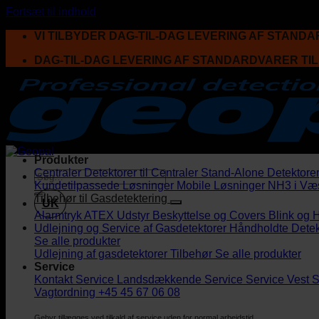
Fortsæt til indhold
VI TILBYDER DAG-TIL-DAG LEVERING AF STAND
DAG-TIL-DAG LEVERING AF STANDARDVARER TI
Produkter
Centraler
Detektorer til Centraler
Stand-Alone Detektore
Kundetilpassede Løsninger
Mobile Løsninger
NH3 i Væ
Tilbehør til Gasdetektering
UK
Alarmtryk
ATEX Udstyr
Beskyttelse og Covers
Blink og 
Udlejning og Service af Gasdetektorer
Håndholdte Detek
Se alle produkter
Udlejning af gasdetektorer
Tilbehør
Se alle produkter
Service
Kontakt Service
Landsdækkende Service
Service Vest
S
Vagtordning +45 45 67 06 08
Gebyr tillægges ved tilkald af service uden for normal arbejdstid.