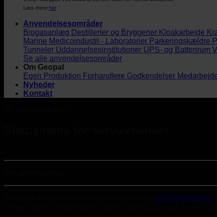
Læs mere
her
.
Anvendelsesområder
Biogasanlæg
Destillerier og Bryggerier
Kloakarbejde
Kr
Marine
Medicoindustri - Laboratorier
Parkeringskældre
P
Tunneler
Uddannelsesinstitutioner
UPS- og Batterirum
V
Se alle anvendelsesområder
Om Geopal
Egen Produktion
Forhandlere
Godkendelser
Medarbejd
Nyheder
Kontakt
29. november 2023
Statusmøde for serviceteamet
Del denne artikel:
For nylig afholdte vi et statusmøde for vores
serviceteknikere
.
at have vores to ingeniører, Gustav og Nicolai, med, hvilket til