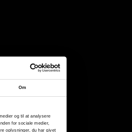
Om
 medier og til at analysere
nden for sociale medier,
e oplysninger, du har givet