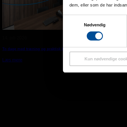
dem, eller som de har indsaml
Samtykkevalg
Nødvendig
14. juli 2026
To dage med træning og praktisk kalibrering hos Ergocool i Grækenla
Kun nødvendige cook
Læs mere