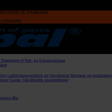
ARDVARER TIL DANMARK
L DANMARK
r
Detektorer til Rør- og Kanalmontage
sker
Horn
Ledningsevnefølere og Styrebokse
Montage og Installation
torer
Guide: Håndholdte gasdetektorer
ervice Øst