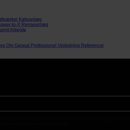
aftværker
Køleanlæg
ower-to-X
Renseanlæg
armt Arbejde
ere
Om Geopal
Professionel Vejledning
Referencer
 Til et statusmøde deler vi nye initiativer, produkter og opdaterin
føjede dybde til vores diskussioner.