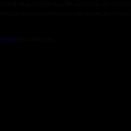
r en ny O2-sensor og NH3-sensor. Derudover er den længe vent
er var nye. Vi havde også to nye ansigter til stede, da vi for ny
ontakt os
for at høre mere.