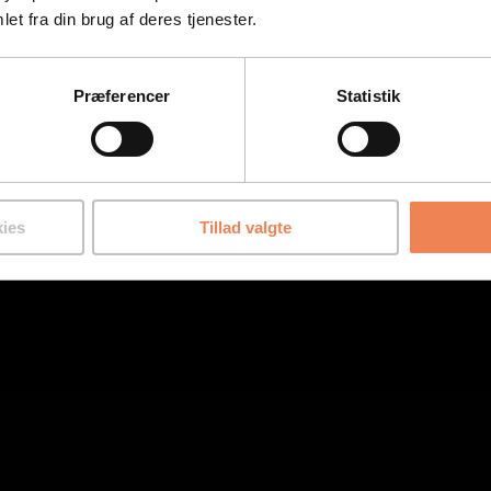
et fra din brug af deres tjenester.
Præferencer
Statistik
nd
ies
Tillad valgte