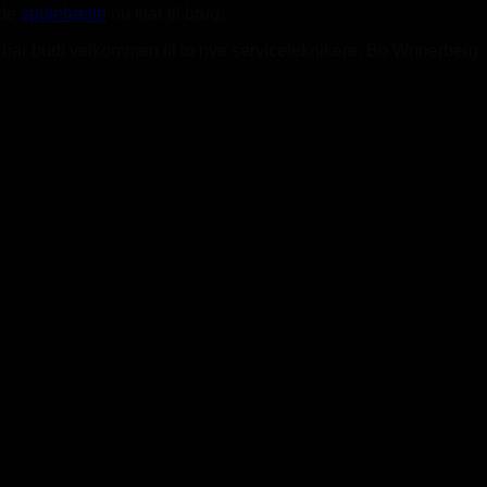
ede
spulehætte
nu klar til brug.
lig har budt velkommen til to nye serviceteknikere, Bo Wnnerberg