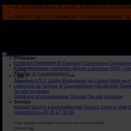
Fortsæt
VI TILBYDER DAG-TIL-DAG LEVERING AF STAND
til
DAG-TIL-DAG LEVERING AF STANDARDVARER TI
indhold
Produkter
Centraler
Detektorer til Centraler
Stand-Alone Detektore
Kundetilpassede Løsninger
Mobile Løsninger
NH3 i Væ
Tilbehør til Gasdetektering
UK
Alarmtryk
ATEX Udstyr
Beskyttelse og Covers
Blink og 
Udlejning og Service af Gasdetektorer
Håndholdte Detek
Se alle produkter
Udlejning af gasdetektorer
Tilbehør
Se alle produkter
Service
Kontakt Service
Landsdækkende Service
Service Vest
S
Vagtordning +45 45 67 06 08
Gebyr tillægges ved tilkald af service uden for normal arbejdstid.
Læs mere
her
.