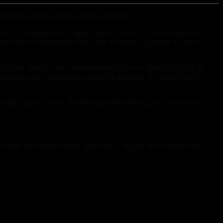
ndenfor ventilation og gasdetektering.
n. Fotografi bliver også dyrket i fritiden, som startede på
 erfaren servicetekniker eller en dygtig fotograf, så kan
glad for netop vores sammenhold: ”Det er altid hyggeligt at
toret og udføre administrativt arbejde. Vi har et stærkt
irkelig i godt humør at være sammen med Lasse, og han er
nsætte en serviceaftale sammen til dig og din virksomhed.