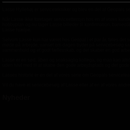
Lasse Hyllehøj er servicetekniker og blev en del af Geopals se
Når Lasse ikke foretager serviceeftersyn hos en af vores kunde
hobbyplan og nu tager Lasse billeder til konfirmation, barnedåb
Lasse hjælpe.
Selvom Lasse kun har været hos Geopal i et par år, føles det so
møde på arbejde, uanset om dagen byder på servicebesøg sammen
sammenhold og et godt fællesskab, og det skaber en god arbe
Lasse er en sød, åben og snaksaglig kollega, og man kan alti
uden tvivl med til at skabe den gode arbejdsplads og det gode 
Lasses historie er en del af vores serie om Geopals servicet
Vil du have et servicebesøg af Lasse eller af en af vores and
Nyheder