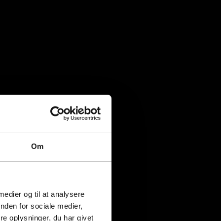
Om
 medier og til at analysere
nden for sociale medier,
e oplysninger, du har givet