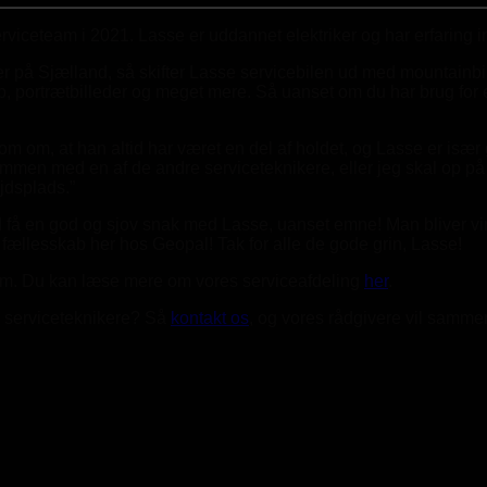
rviceteam i 2021. Lasse er uddannet elektriker og har erfaring i
r på Sjælland, så skifter Lasse servicebilen ud med mountainbike
, portrætbilleder og meget mere. Så uanset om du har brug for en
m om, at han altid har været en del af holdet, og Lasse er især 
 med en af de andre serviceteknikere, eller jeg skal op på kon
jdsplads.”
d få en god og sjov snak med Lasse, uanset emne! Man bliver v
fællesskab her hos Geopal! Tak for alle de gode grin, Lasse!
eam. Du kan læse mere om vores serviceafdeling
her
.
re serviceteknikere? Så
kontakt os
, og vores rådgivere vil samme