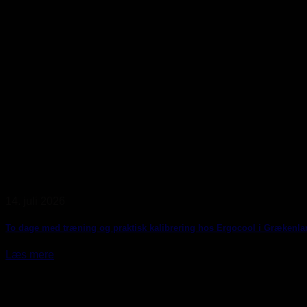
14. juli 2026
To dage med træning og praktisk kalibrering hos Ergocool i Grækenla
Læs mere