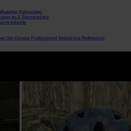
aftværker
Køleanlæg
ower-to-X
Renseanlæg
armt Arbejde
ere
Om Geopal
Professionel Vejledning
Referencer