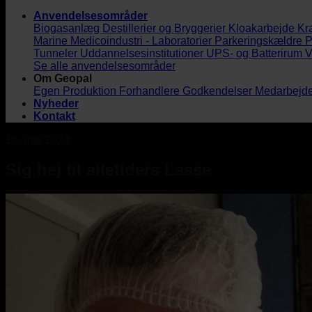
Anvendelsesområder
Biogasanlæg
Destillerier og Bryggerier
Kloakarbejde
Kr
Marine
Medicoindustri - Laboratorier
Parkeringskældre
P
Tunneler
Uddannelsesinstitutioner
UPS- og Batterirum
V
Se alle anvendelsesområder
Om Geopal
Egen Produktion
Forhandlere
Godkendelser
Medarbejd
Nyheder
Kontakt
16. maj 2023
Sig hej til alletiders Lasse