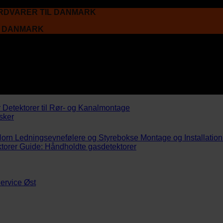
ARDVARER TIL DANMARK
L DANMARK
r
Detektorer til Rør- og Kanalmontage
sker
Horn
Ledningsevnefølere og Styrebokse
Montage og Installation
torer
Guide: Håndholdte gasdetektorer
ervice Øst