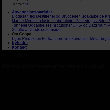
Læs mere
her
.
Anvendelsesområder
Biogasanlæg
Destillerier og Bryggerier
Kloakarbejde
Kr
Marine
Medicoindustri - Laboratorier
Parkeringskældre
P
Tunneler
Uddannelsesinstitutioner
UPS- og Batterirum
V
Se alle anvendelsesområder
Om Geopal
Egen Produktion
Forhandlere
Godkendelser
Medarbejd
Nyheder
Kontakt
26. juli 2022
Produktionsteam arbejder på højtryk