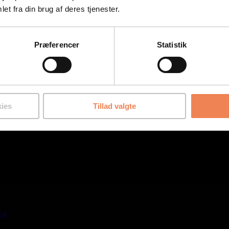
et fra din brug af deres tjenester.
Præferencer
Statistik
ies
Tillad valgte
nd