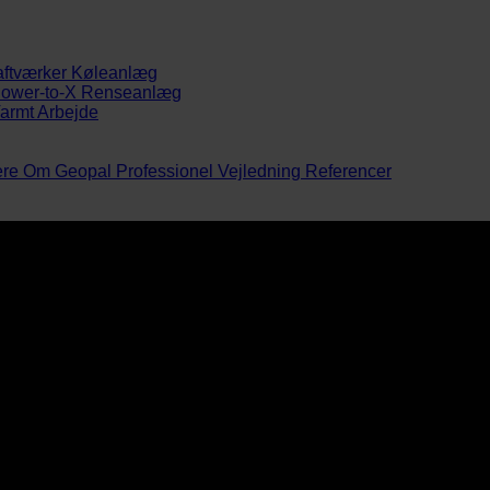
aftværker
Køleanlæg
ower-to-X
Renseanlæg
armt Arbejde
ere
Om Geopal
Professionel Vejledning
Referencer