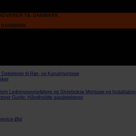
ARDVARER TIL DANMARK
L DANMARK
r
Detektorer til Rør- og Kanalmontage
sker
Horn
Ledningsevnefølere og Styrebokse
Montage og Installation
torer
Guide: Håndholdte gasdetektorer
ervice Øst