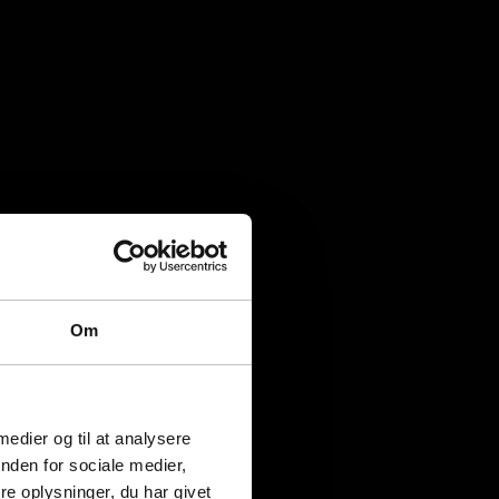
Om
 medier og til at analysere
nden for sociale medier,
e oplysninger, du har givet