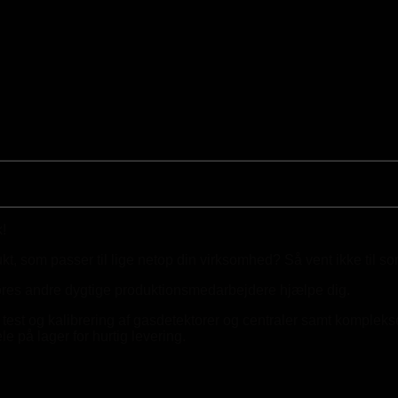
!
kt, som passer til lige netop din virksomhed? Så vent ikke til s
 vores andre dygtige produktionsmedarbejdere hjælpe dig.
test og kalibrering af gasdetektorer og centraler samt kompleks
 på lager for hurtig levering.