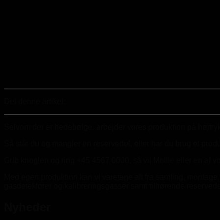
Del denne artikel:
Selvom der er hedebølge, arbejder vores produktion på højtryk
Så står du og mangler en reservedel, eller har du brug et produ
Grib knoglen og ring +45 4567 0600, så vil Mollie eller en af
Med egen produktion kan vi varetage alt fra samling, montage, 
gasdetektorer og kalibreringsgasser samt tilhørende reservedele
Nyheder