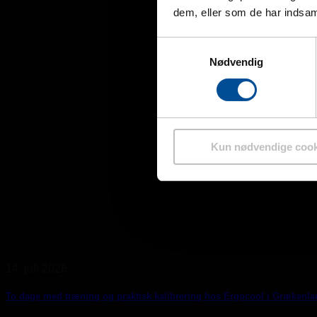
dem, eller som de har indsaml
Samtykkevalg
Nødvendig
Kun nødvendige cook
14. juli 2026
To dage med træning og praktisk kalibrering hos Ergocool i Grækenla