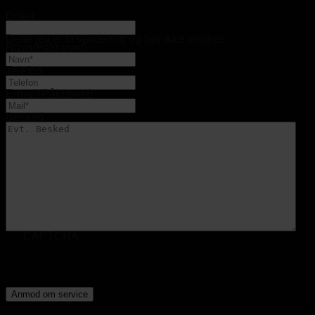
Email
Dette felt er til validering og bør ikke ændres.
Navn
(Påkrævet)
Telefon
E-mail
(Påkrævet)
Besked
CAPTCHA