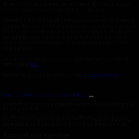
sikrer optimal beskyttelse, kan vi hjælpe dig med at afgøre,
om dette produkt er den rette del af din løsning.
Uanset om du har brug for dette produkt som en selvstændig
løsning eller som en del af et større system, sikrer vi, at det er
tilpasset de specifikke krav på din arbejdsplads. Vi arbejder
tæt sammen med dig for at sikre, at løsningen lever op til
både sikkerhedsstandarder og de unikke udfordringer i din
arbejdsplads.
Læs mere om, hvordan vi kan hjælpe dig med at vælge den
rette løsning
her
.
Her kan du se mere fra vores udvalg af
gasdetektorer
.
Har du behov for service på produktet?
Vi anbefaler som udgangspunkt service enten halvårligt eller
én gang om året.
Vi tilbyder både service, test og kalibrering, enten hos jer
eller på vores eget værksted. Vi har ligeledes de tilhørende
reservedele på lager for at sikre hurtig og effektiv service.
Anmod om service