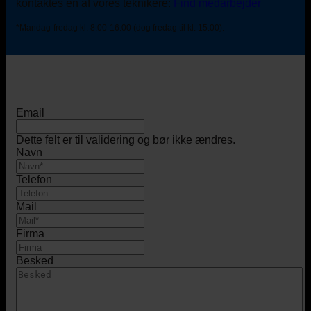
kontaktes én af vores teknikere:
Find medarbejder
*Mandag-fredag kl. 8:00-16:00 (dog fredag til kl. 15:00).
Email
Dette felt er til validering og bør ikke ændres.
Navn
Telefon
Mail
Firma
Besked