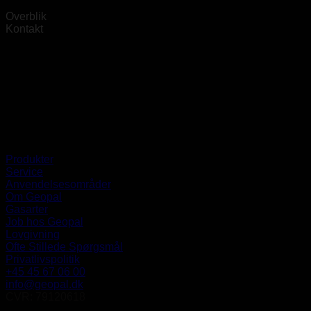
Overblik
Kontakt
Produkter
Service
Anvendelsesområder
Om Geopal
Gasarter
Job hos Geopal
Lovgivning
Ofte Stillede Spørgsmål
Privatlivspolitik
+45 45 67 06 00
info@geopal.dk
CVR: 79120618