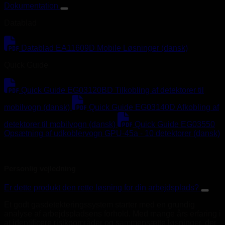
Dokumentation
Datablad
Datablad EA11609D Mobile Løsninger (dansk)
Quick Guide
Quick Guide EG03120BD Tilkobling af detektorer til
mobilvogn (dansk)
Quick Guide EG03140D Afkobling af
detektorer til mobilvogn (dansk)
Quick Guide EG03550
Opsætning af udkoblervogn GPU-45a - 10 detektorer (dansk)
Personlig vejledning
Er dette produkt den rette løsning for din arbejdsplads?
Et godt gasdetekteringssystem starter med en grundig
analyse af arbejdspladsens forhold. Med mange års erfaring i
at identificere risikoområder og sammensætte løsninger, der