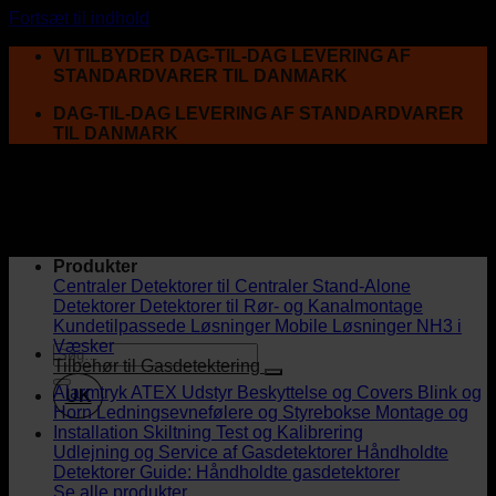
Fortsæt til indhold
VI TILBYDER DAG-TIL-DAG LEVERING AF
STANDARDVARER TIL DANMARK
DAG-TIL-DAG LEVERING AF STANDARDVARER
TIL DANMARK
Produkter
Centraler
Detektorer til Centraler
Stand-Alone
Detektorer
Detektorer til Rør- og Kanalmontage
Kundetilpassede Løsninger
Mobile Løsninger
NH3 i
Væsker
Tilbehør til Gasdetektering
Alarmtryk
ATEX Udstyr
Beskyttelse og Covers
Blink og
UK
Horn
Ledningsevnefølere og Styrebokse
Montage og
Installation
Skiltning
Test og Kalibrering
Udlejning og Service af Gasdetektorer
Håndholdte
Detektorer
Guide: Håndholdte gasdetektorer
Se alle produkter