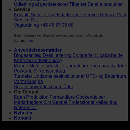
Udlejning af gasdetektorer
Tilbehør
Se alle produkter
Service
Kontakt Service
Landsdækkende Service
Service Vest
Service Øst
Vagtordning +45 45 67 06 08
Gebyr tillægges ved tilkald af service uden for normal arbejdstid.
Læs mere
her
.
Anvendelsesområder
Biogasanlæg
Destillerier og Bryggerier
Kloakarbejde
Kraftværker
Køleanlæg
Marine
Medicoindustri - Laboratorier
Parkeringskældre
Power-to-X
Renseanlæg
Tunneler
Uddannelsesinstitutioner
UPS- og Batterirum
Varmt Arbejde
Se alle anvendelsesområder
Om Geopal
Egen Produktion
Forhandlere
Godkendelser
Medarbejdere
Om Geopal
Professionel Vejledning
Referencer
Nyheder
Kontakt