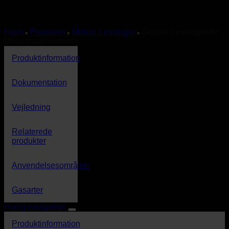
Hjem
Produkter
Mobile Løsninger
Geopal Løsninger for
Mobilgasdetektering
Produktinformation
Dokumentation
Vejledning
Relaterede
produkter
Anvendelsesområder
Gasarter
Hurtig navigation
Produktinformation