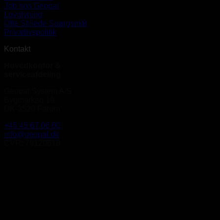
Job hos Geopal
Lovgivning
Ofte Stillede Spørgsmål
Privatlivspolitik
Kontakt
Hovedkontor &
serviceafdeling
Geopal System A/S
Bygmarken 19
DK-3520 Farum
+45 45 67 06 00
info@geopal.dk
CVR: 79120618