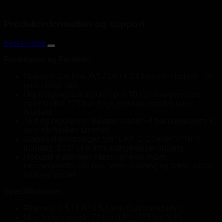
Produktinformation og support
Beskrivelse
Funktioner og Fordele:
Variabelt fast flow: 0,5 / 1,0 / 1,5 L/min efter behov – ét
greb skifter trin.
Høj indgangstolerance: Op til 70 bar (low-pressure-
model) eller 275 bar (high-pressure-model) uden
flowfald
To-trins regulering: Bevarer stabilt ~4 bar udgangstry k,
selv når flasken tømmes
Standard tilslutninger: 5/8″ UNF C-10 eller ¼” NPT
indgang; 3/16″ (4,8 mm) slangenippel udgang
Robuste materialer: Messing- eller hybrid
messing/rustfri stål-hus, Viton-pakning og teflon-sæde
for lang levetid
Specifikationer:
Flow-trin: 0,5 / 1,0 / 1,5 L/min (fabriksindstillet)
Max. indgangstryk: 70 bar (LP) · 275 bar (HP)