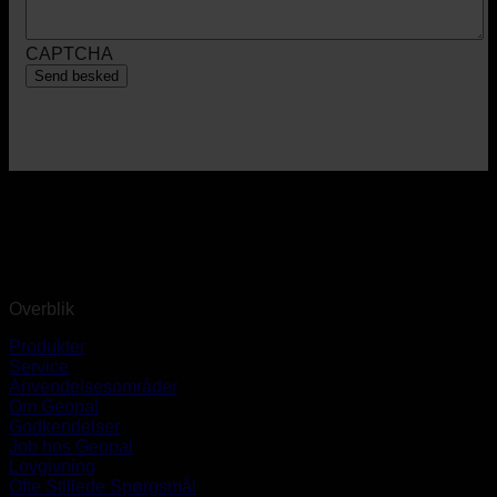
CAPTCHA
Overblik
Produkter
Service
Anvendelsesområder
Om Geopal
Godkendelser
Job hos Geopal
Lovgivning
Ofte Stillede Spørgsmål