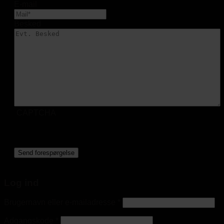
E-mail
Besked
CAPTCHA
Log ind
Brugernavn eller e-mailadresse
*
Adgangskode
*