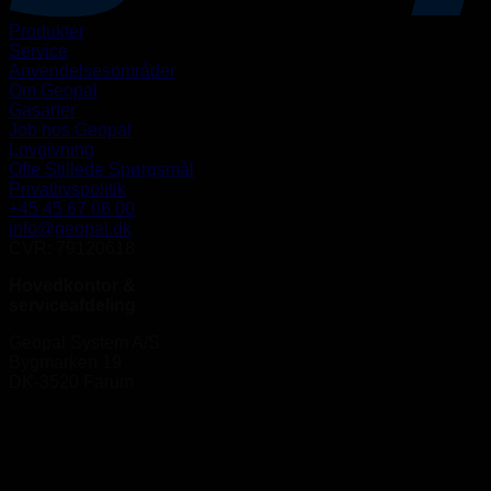
Produkter
Service
Anvendelsesområder
Om Geopal
Gasarter
Job hos Geopal
Lovgivning
Ofte Stillede Spørgsmål
Privatlivspolitik
+45 45 67 06 00
info@geopal.dk
CVR: 79120618
Hovedkontor &
serviceafdeling
Geopal System A/S
Bygmarken 19
DK-3520 Farum