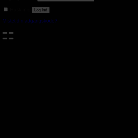
Husk mig
Log ind
Mistet din adgangskode?