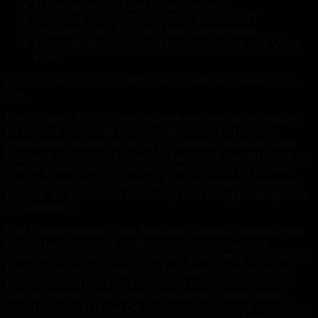
Udgangstryk: ca. 4 bar (regulatorintern)
Tilslutning (ind): 5/8″ UNF C-10 eller ¼” NPT
Tilslutning (ud): 3/16″ (4,8 mm) slangenippel
Materiale: Messing / hybrid messing-rustfri stål, Viton,
PTFE
Data baseret på Calgaz 800-serien variflow-modeller 801-
804.
Med én ventil kan du standardisere kalibreringsproceduren
på tværs af forskellige detektortyper: vælg blot det flow,
producenten kræver, og du får gentagelige resultater uden
manuelle justeringer. De høje indgangstryk gør det muligt at
tømme flasken helt, og det reducerer gasspild og sænker
omkostningerne pr. kalibrering. To-trins designet minimerer
trykdrop, så sensorerne altid ser præcis den gasmængde, de
er kalibreret til.
Den foruddefinerede, men fleksibelt valgbare flowhastighed
gør det hurtigt at skifte mellem kalibrering af bærbare
detektorer (0,5 L/min) og stationære transmittere (1,0 eller 1,5
L/min), uden at skifte regulator. Det sparer tid og reducerer
fejlrisikoen ved feltservice. Samtidig udnytter du flaskens
indhold optimalt, fordi to-trins-reguleringen holder flowet
stabilt helt ned til få bar. De korrosionsbestandige materialer