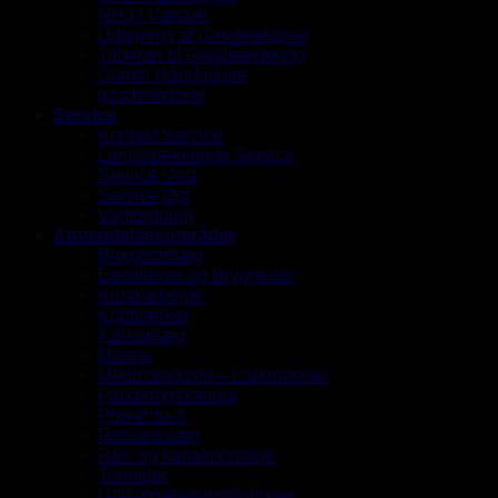
NH3 i Væsker
Udlejning af Gasdetektorer
Tilbehør til Gasdetektering
Guide: Håndholdte
gasdetektorer
Service
Kontakt Service
Landsdækkende Service
Service Vest
Service Øst
Vagtordning
Anvendelsesområder
Biogasanlæg
Destillerier og Bryggerier
Kloakarbejde
Kraftværker
Køleanlæg
Marine
Medicoindustri – Laboratorier
Parkeringskældre
Power-to-X
Renseanlæg
Rør- og kanalmontage
Tunneler
Uddannelsesinstitutioner