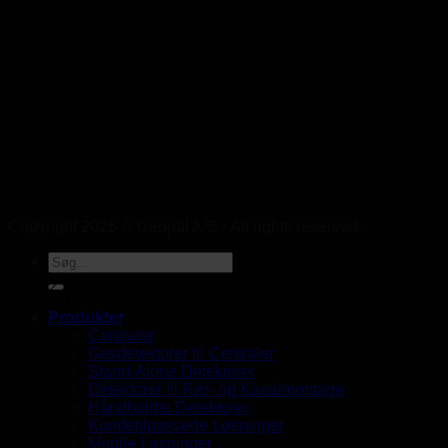
Copyright 2026 © Geopal A/S - All rights reserved.
UK
Produkter
Centraler
Gasdetektorer til Centraler
Stand-Alone Detektorer
Detektorer til Rør- og Kanalmontage
Håndholdte Detektorer
Kundetilpassede Løsninger
Mobile Løsninger