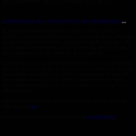
giver lang driftstid, og reducerer både risiko og TCO.
Er dette produkt den rette løsning for din arbejdsplads?
Et godt gasdetekteringssystem starter med en grundig
analyse af arbejdspladsens forhold. Med mange års erfaring i
at identificere risikoområder og sammensætte løsninger, der
sikrer optimal beskyttelse, kan vi hjælpe dig med at afgøre,
om dette produkt er den rette del af din løsning.
Uanset om du har brug for dette produkt som en selvstændig
løsning eller som en del af et større system, sikrer vi, at det er
tilpasset de specifikke krav på din arbejdsplads. Vi arbejder
tæt sammen med dig for at sikre, at løsningen lever op til
både sikkerhedsstandarder og de unikke udfordringer i din
arbejdsplads.
Læs mere om, hvordan vi kan hjælpe dig med at vælge den
rette løsning
her
.
Her kan du se mere fra vores udvalg af
gasdetektorer
.