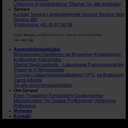
Udlejning af gasdetektorer
Tilbehør
Se alle produkter
Service
Kontakt Service
Landsdækkende Service
Service Vest
Service Øst
Vagtordning +45 45 67 06 08
Gebyr tillægges ved tilkald af service uden for normal arbejdstid.
Læs mere
her
.
Anvendelsesområder
Biogasanlæg
Destillerier og Bryggerier
Kloakarbejde
Kraftværker
Køleanlæg
Marine
Medicoindustri - Laboratorier
Parkeringskældre
Power-to-X
Renseanlæg
Tunneler
Uddannelsesinstitutioner
UPS- og Batterirum
Varmt Arbejde
Se alle anvendelsesområder
Om Geopal
Egen Produktion
Forhandlere
Godkendelser
Medarbejdere
Om Geopal
Professionel Vejledning
Referencer
Nyheder
Kontakt