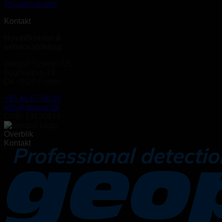
Privatlivspolitik
Kontakt
Hovedkontor &
serviceafdeling
Geopal System A/S
Bygmarken 19
DK-3520 Farum
+45 45 67 06 00
info@geopal.dk
CVR: 79120618
Overblik
Kontakt