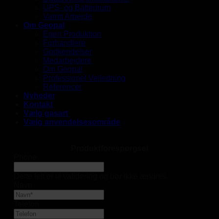
UPS- og Batterirum
Varmt Arbejde
Om Geopal
Egen Produktion
Forhandlere
Godkendelser
Medarbejdere
Om Geopal
Professionel Vejledning
Referencer
Nyheder
Kontakt
Vælg gasart
Vælg anvendelsesområde
Produktforespørgsel
Phone
Dette felt er til validering og bør ikke ændres.
Navn
Telefon