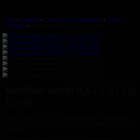
Hjem
Produkter
Tilbehør til Gasdetektering
Test og
Kalibrering
Variflow-ventil 0,5 / 1,0 / 1,5 L min
Variflow-ventil 0,5 / 1,0 / 1,5
L min
Denne variflow-ventil fra Calgaz giver dig tre nøjagtige
flow-trin – 0,5, 1,0 eller 1,5 L/min, som vælges direkte på
ventilen.
Løsningen er baseret på Calgaz’ 800-serie og er