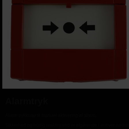
Alarmtryk
Alarm trykknap til manuel aktivering af alarm.
Sikkerhed og hurtig reaktionstid er afgørende i enhver nødsitu