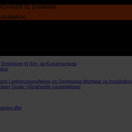
ARDVARER TIL DANMARK
L DANMARK
r
Detektorer til Rør- og Kanalmontage
sker
Horn
Ledningsevnefølere og Styrebokse
Montage og Installation
torer
Guide: Håndholdte gasdetektorer
ervice Øst