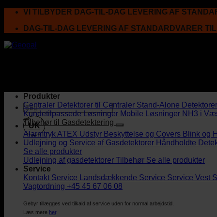
Fortsæt
VI TILBYDER DAG-TIL-DAG LEVERING AF STAND
til
DAG-TIL-DAG LEVERING AF STANDARDVARER TI
indhold
Produkter
Centraler
Detektorer til Centraler
Stand-Alone Detektore
Kundetilpassede Løsninger
Mobile Løsninger
NH3 i Væ
Tilbehør til Gasdetektering
UK
Alarmtryk
ATEX Udstyr
Beskyttelse og Covers
Blink og 
Udlejning og Service af Gasdetektorer
Håndholdte Detek
Se alle produkter
Udlejning af gasdetektorer
Tilbehør
Se alle produkter
Service
Kontakt Service
Landsdækkende Service
Service Vest
S
Vagtordning +45 45 67 06 08
Gebyr tillægges ved tilkald af service uden for normal arbejdstid.
Læs mere
her
.