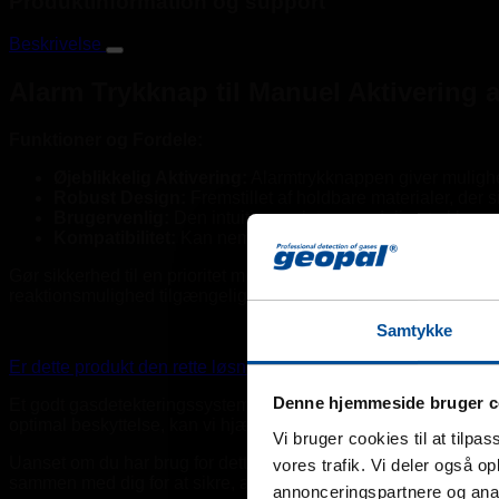
Produktinformation og support
Beskrivelse
Alarm Trykknap til Manuel Aktivering 
Funktioner og Fordele:
Øjeblikkelig Aktivering:
Alarmtrykknappen giver mulighed 
Robust Design:
Fremstillet af holdbare materialer, der si
Brugervenlig:
Den intuitive og let anvendelige trykknap 
Kompatibilitet:
Kan nemt integreres med en bred vifte af 
Gør sikkerhed til en prioritet med vores pålidelige og effektive 
reaktionsmulighed tilgængelig i nødsituationer.
Samtykke
Er dette produkt den rette løsning for din arbejdsplads?
Denne hjemmeside bruger c
Et godt gasdetekteringssystem starter med en grundig analyse 
optimal beskyttelse, kan vi hjælpe dig med at afgøre, om dette p
Vi bruger cookies til at tilpas
Uanset om du har brug for dette produkt som en selvstændig løsni
vores trafik. Vi deler også 
sammen med dig for at sikre, at løsningen lever op til både si
annonceringspartnere og anal