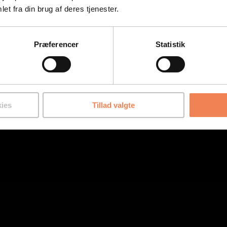
et fra din brug af deres tjenester.
tte løsning
her
.
Præferencer
Statistik
ies
Tillad valgte