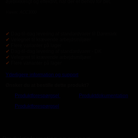
øjeblikkeligt og effektivt, når der er behov for det.
Varenr. ACC3000
✔
Dag-til-dag levering af standardvarer til Danmark
✔
Velegnet til krævende arbejdsmiljøer
✔
Flere varianter på lager
✔
Dag-til-dag levering af standardvarer - DK
✔
Velegnet til krævende arbejdsmiljøer
✔
Flere varianter på lager
Yderligere information og support
Ønsker du at bestille dette produkt?
Produktforespørgsel
Produktdokumentation
Produktforespørgsel