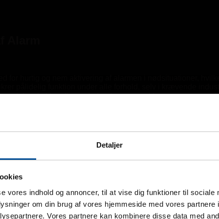
af Alarm
for hurtig og nem aktivering af alarmen i nødsituationer, hvilke
krer pålidelig funktion under alle forhold, selv i krævende industr
gør det muligt for alle medarbejdere, uanset træningsniveau, at a
gasalarmsystemer og gasdetektorer, hvilket sikrer en problemfri i
alarmtrykknap. Med denne enhed kan du sikre, at dine ansatte og fa
Detaljer
ookies
af arbejdspladsens forhold. Med mange års erfaring i at identif
rodukt er den rette del af din løsning.
se vores indhold og annoncer, til at vise dig funktioner til sociale
ng eller som en del af et større system, sikrer vi, at det er til
oplysninger om din brug af vores hjemmeside med vores partnere i
kkerhedsstandarder og de unikke udfordringer i din arbejdsplads.
ysepartnere. Vores partnere kan kombinere disse data med andr