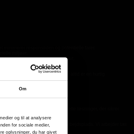
t minimerer responstiden og potentielle farer.
ielle miljøer.
ktivere alarmen hurtigt og effektivt.
nstallation og drift.
ciliteter er beskyttet, og at der altid er en hurtig
Om
icere risikoområder og sammensætte løsninger, der sikrer
 medier og til at analysere
passet de specifikke krav på din arbejdsplads. Vi arbejder tæt
nden for sociale medier,
e oplysninger, du har givet