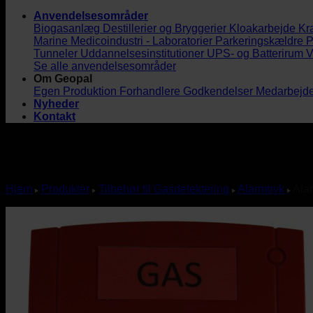
Anvendelsesområder
Biogasanlæg
Destillerier og Bryggerier
Kloakarbejde
Kr
Marine
Medicoindustri - Laboratorier
Parkeringskældre
P
Tunneler
Uddannelsesinstitutioner
UPS- og Batterirum
V
Se alle anvendelsesområder
Om Geopal
Egen Produktion
Forhandlere
Godkendelser
Medarbejd
Nyheder
Kontakt
Hjem
Produkter
Tilbehør til Gasdetektering
Alarmtryk
Ala