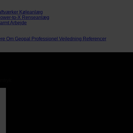
aftværker
Køleanlæg
ower-to-X
Renseanlæg
armt Arbejde
ere
Om Geopal
Professionel Vejledning
Referencer
rmtryk