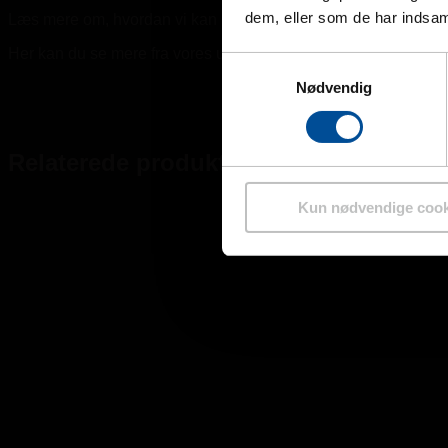
dem, eller som de har indsaml
Læs mere om, hvordan vi kan hjælpe dig med at vælge den re
Her kan du se mere fra vores udvalg af
gasdetektorer
.
Samtykkevalg
Nødvendig
Relaterede produkter
Kun nødvendige cook