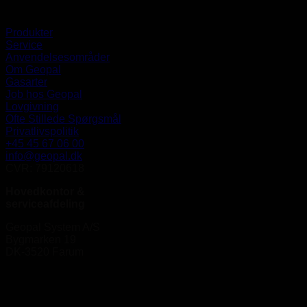
Produkter
Service
Anvendelsesområder
Om Geopal
Gasarter
Job hos Geopal
Lovgivning
Ofte Stillede Spørgsmål
Privatlivspolitik
+45 45 67 06 00
info@geopal.dk
CVR: 79120618
Hovedkontor &
serviceafdeling
Geopal System A/S
Bygmarken 19
DK-3520 Farum