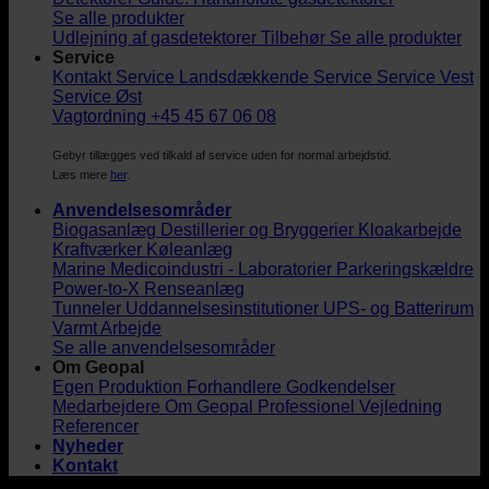
Se alle produkter
Udlejning af gasdetektorer
Tilbehør
Se alle produkter
Service
Kontakt Service
Landsdækkende Service
Service Vest
Service Øst
Vagtordning +45 45 67 06 08
Gebyr tillægges ved tilkald af service uden for normal arbejdstid.
Læs mere
her
.
Anvendelsesområder
Biogasanlæg
Destillerier og Bryggerier
Kloakarbejde
Kraftværker
Køleanlæg
Marine
Medicoindustri - Laboratorier
Parkeringskældre
Power-to-X
Renseanlæg
Tunneler
Uddannelsesinstitutioner
UPS- og Batterirum
Varmt Arbejde
Se alle anvendelsesområder
Om Geopal
Egen Produktion
Forhandlere
Godkendelser
Medarbejdere
Om Geopal
Professionel Vejledning
Referencer
Nyheder
Kontakt