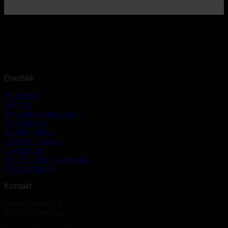
Overblik
Produkter
Service
Anvendelsesområder
Om Geopal
Godkendelser
Job hos Geopal
Lovgivning
Ofte Stillede Spørgsmål
Privatlivspolitik
Kontakt
Hovedkontor &
serviceafdeling