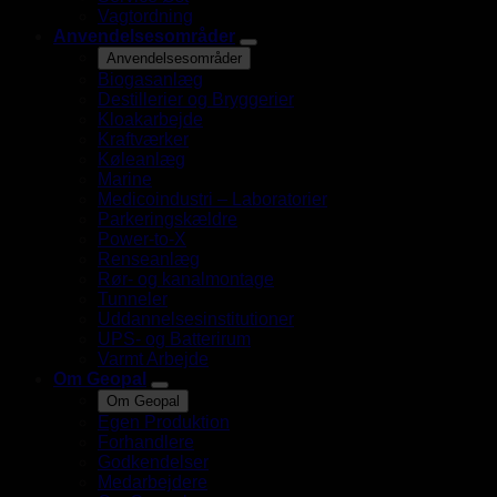
Vagtordning
Anvendelsesområder
Anvendelsesområder
Biogasanlæg
Destillerier og Bryggerier
Kloakarbejde
Kraftværker
Køleanlæg
Marine
Medicoindustri – Laboratorier
Parkeringskældre
Power-to-X
Renseanlæg
Rør- og kanalmontage
Tunneler
Uddannelsesinstitutioner
UPS- og Batterirum
Varmt Arbejde
Om Geopal
Om Geopal
Egen Produktion
Forhandlere
Godkendelser
Medarbejdere