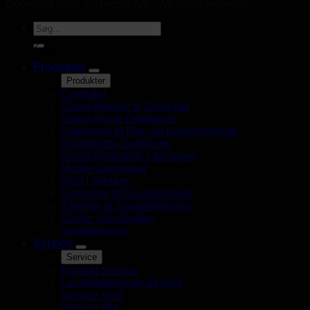
Copyright 2026 © Geopal A/S - All rights reserved.
UK
Produkter
Produkter
Centraler
Gasdetektorer til Centraler
Stand-Alone Detektorer
Detektorer til Rør- og Kanalmontage
Håndholdte Detektorer
Kundetilpassede Løsninger
Mobile Løsninger
NH3 i Væsker
Udlejning af Gasdetektorer
Tilbehør til Gasdetektering
Guide: Håndholdte
gasdetektorer
Service
Service
Kontakt Service
Landsdækkende Service
Service Vest
Service Øst