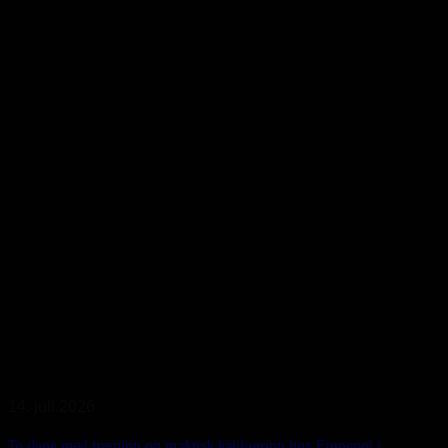
14. juli 2026
To dage med træning og praktisk kalibrering hos Ergocool i