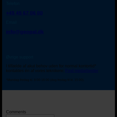
Telefon
+45 45 67 06 00
Email
info@geopal.dk
Øvrige support
I tilfælde af akut behov uden for normal kontortid*
kontaktes én af vores teknikere:
Find medarbejder
*Mandag-fredag kl. 8:00-16:00 (dog fredag til kl. 15:00).
Comments