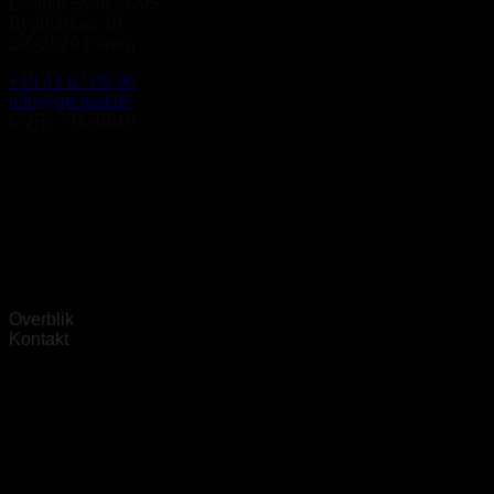
Geopal System A/S
Bygmarken 19
DK-3520 Farum
+45 45 67 06 00
info@geopal.dk
CVR: 79120618
Overblik
Kontakt