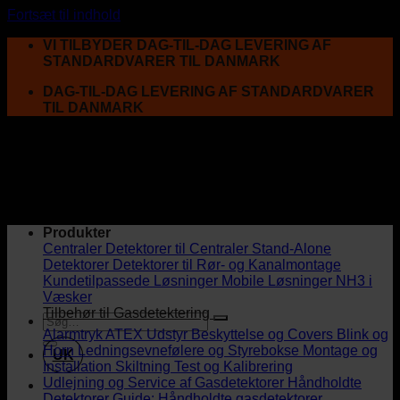
Fortsæt til indhold
VI TILBYDER DAG-TIL-DAG LEVERING AF
STANDARDVARER TIL DANMARK
DAG-TIL-DAG LEVERING AF STANDARDVARER
TIL DANMARK
Produkter
Centraler
Detektorer til Centraler
Stand-Alone
Detektorer
Detektorer til Rør- og Kanalmontage
Kundetilpassede Løsninger
Mobile Løsninger
NH3 i
Væsker
Tilbehør til Gasdetektering
Alarmtryk
ATEX Udstyr
Beskyttelse og Covers
Blink og
Horn
Ledningsevnefølere og Styrebokse
Montage og
UK
Installation
Skiltning
Test og Kalibrering
Udlejning og Service af Gasdetektorer
Håndholdte
Detektorer
Guide: Håndholdte gasdetektorer