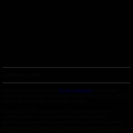
Del denne artikel:
Fredag fejrede vi Geopals
40-års jubilæum
i vores nye
lokaler i Farum. Vi vil gerne sige en stor tak til alle jer, der var
med til at gøre dagen noget helt særligt!
Tusind tak til alle, der kiggede forbi og fejrede dagen
sammen med os, og en særlig tak til vores kunder,
samarbejdspartnere og venner af Geopal gennem årene.
Ikke mindst tak til alle vores dygtige medarbejdere – både
nuværende og tidligere. Uden jer var vi ikke nået hertil.