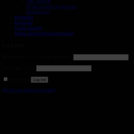
Om Geopal
Professionel Vejledning
Referencer
Nyheder
Kontakt
Vælg gasart
Vælg anvendelsesområde
Log ind
Brugernavn eller e-mailadresse
*
Adgangskode
*
Husk mig
Log ind
Mistet din adgangskode?