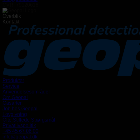
CVR: 79120618
Overblik
Kontakt
Produkter
Service
Anvendelsesområder
Om Geopal
Gasarter
Job hos Geopal
Lovgivning
Ofte Stillede Spørgsmål
Privatlivspolitik
+45 45 67 06 00
info@geopal.dk