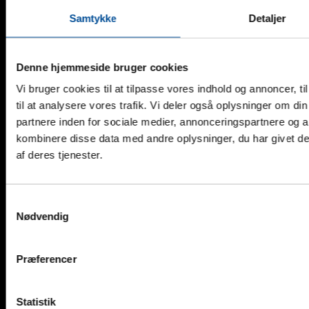
Biogasanlæg
Samtykke
Detaljer
Destillerier og Bryggerier
Kloakarbejde
Kraftværker
Køleanlæg
Denne hjemmeside bruger cookies
Marine
Medicoindustri – Laboratorier
Vi bruger cookies til at tilpasse vores indhold og annoncer, til
Parkeringskældre
til at analysere vores trafik. Vi deler også oplysninger om 
Power-to-X
Renseanlæg
partnere inden for sociale medier, annonceringspartnere og 
Rør- og kanalmontage
kombinere disse data med andre oplysninger, du har givet de
Tunneler
af deres tjenester.
Uddannelsesinstitutioner
UPS- og Batterirum
Varmt Arbejde
Om Geopal
Samtykkevalg
Egen Produktion
Nødvendig
Forhandlere
Godkendelser
Medarbejdere
Om Geopal
Præferencer
Professionel Vejledning
Referencer
Nyheder
Statistik
Kontakt