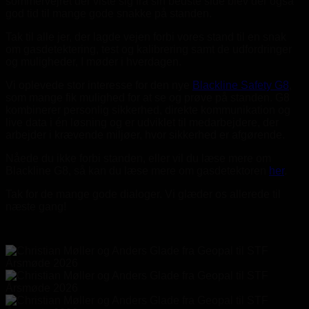
sommervejret der viste sig fra sin bedste side blev der også
god tid til mange gode snakke på standen.
Tak til alle jer, der lagde vejen forbi vores stand til en snak
om gasdetektering, test og kalibrering samt de udfordringer
og muligheder, I møder i hverdagen.
Vi oplevede stor interesse for den nye
Blackline Safety G8
,
som mange fik mulighed for at se og prøve på standen. G8
kombinerer personlig sikkerhed, direkte kommunikation og
live data i én løsning og er udviklet til medarbejdere, der
arbejder i krævende miljøer, hvor sikkerhed er afgørende.
Nåede du ikke forbi standen, eller vil du læse mere om
Blackline G8, så kan du læse mere om gasdetektoren
her
.
Tak for de mange gode dialoger. Vi glæder os allerede til
næste gang!