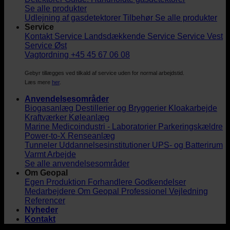
Se alle produkter
Udlejning af gasdetektorer
Tilbehør
Se alle produkter
Service
Kontakt Service
Landsdækkende Service
Service Vest
Service Øst
Vagtordning +45 45 67 06 08
Gebyr tillægges ved tilkald af service uden for normal arbejdstid.
Læs mere
her
.
Anvendelsesområder
Biogasanlæg
Destillerier og Bryggerier
Kloakarbejde
Kraftværker
Køleanlæg
Marine
Medicoindustri - Laboratorier
Parkeringskældre
Power-to-X
Renseanlæg
Tunneler
Uddannelsesinstitutioner
UPS- og Batterirum
Varmt Arbejde
Se alle anvendelsesområder
Om Geopal
Egen Produktion
Forhandlere
Godkendelser
Medarbejdere
Om Geopal
Professionel Vejledning
Referencer
Nyheder
Kontakt