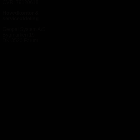
CVR: 79120618
Hovedkontor &
serviceafdeling
Geopal System A/S
Bygmarken 19
DK-3520 Farum