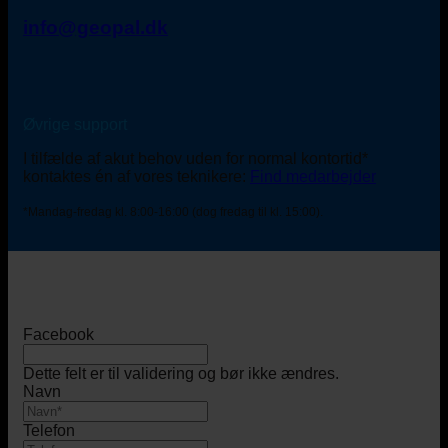
info@geopal.dk
Øvrige support
I tilfælde af akut behov uden for normal kontortid*
kontaktes én af vores teknikere:
Find medarbejder
*Mandag-fredag kl. 8:00-16:00 (dog fredag til kl. 15:00).
Facebook
Dette felt er til validering og bør ikke ændres.
Navn
Telefon