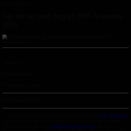
24. juni 2026
Tak for en god dag på STF Årsmøde
2026
Skrevet af
Christian Møller
Produktion & Salg
Del denne artikel:
Christian Møller og Anders Glade er tilbage fra
STF Årsmøde
i Skanderborg efter en spændende og faglig inspirerende
dag blandt folk fra hele
spildevandsbranchen
, og med