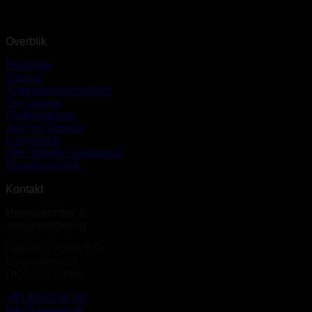
Overblik
Produkter
Service
Anvendelsesområder
Om Geopal
Godkendelser
Job hos Geopal
Lovgivning
Ofte Stillede Spørgsmål
Privatlivspolitik
Kontakt
Hovedkontor &
serviceafdeling
Geopal System A/S
Bygmarken 19
DK-3520 Farum
+45 45 67 06 00
info@geopal.dk