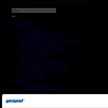
Copyright 2026 © Geopal A/S - All rights reserved.
UK
Produkter
Centraler
Gasdetektorer til Centraler
Stand-Alone Detektorer
Detektorer til Rør- og Kanalmontage
Håndholdte Detektorer
Kundetilpassede Løsninger
Mobile Løsninger
NH3 i Væsker
Udlejning af Gasdetektorer
Tilbehør til Gasdetektering
Guide: Håndholdte
gasdetektorer
Service
Kontakt Service
Landsdækkende Service
Service Vest
Service Øst
Vagtordning
Anvendelsesområder