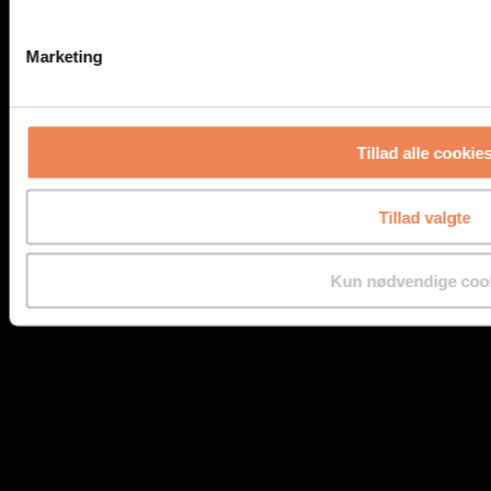
Vælg gasart
Vælg anvendelsesområde
Marketing
Log ind
Brugernavn eller e-mailadresse
*
Tillad alle cookie
Adgangskode
*
Husk mig
Log ind
Tillad valgte
Mistet din adgangskode?
Kun nødvendige coo