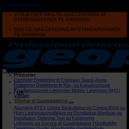
Fortsæt til indhold
VI TILBYDER DAG-TIL-DAG LEVERING AF
STANDARDVARER TIL DANMARK
DAG-TIL-DAG LEVERING AF STANDARDVARER
TIL DANMARK
Produkter
Centraler
Detektorer til Centraler
Stand-Alone
Detektorer
Detektorer til Rør- og Kanalmontage
Kundetilpassede Løsninger
Mobile Løsninger
NH3 i
UK
Væsker
Tilbehør til Gasdetektering
Alarmtryk
ATEX Udstyr
Beskyttelse og Covers
Blink og
Horn
Ledningsevnefølere og Styrebokse
Montage og
Installation
Skiltning
Test og Kalibrering
Udlejning og Service af Gasdetektorer
Håndholdte
Detektorer
Guide: Håndholdte gasdetektorer