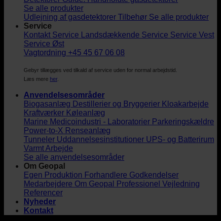
Se alle produkter
Udlejning af gasdetektorer
Tilbehør
Se alle produkter
Service
Kontakt Service
Landsdækkende Service
Service Vest
Service Øst
Vagtordning +45 45 67 06 08
Gebyr tillægges ved tilkald af service uden for normal arbejdstid.
Læs mere
her
.
Anvendelsesområder
Biogasanlæg
Destillerier og Bryggerier
Kloakarbejde
Kraftværker
Køleanlæg
Marine
Medicoindustri - Laboratorier
Parkeringskældre
Power-to-X
Renseanlæg
Tunneler
Uddannelsesinstitutioner
UPS- og Batterirum
Varmt Arbejde
Se alle anvendelsesområder
Om Geopal
Egen Produktion
Forhandlere
Godkendelser
Medarbejdere
Om Geopal
Professionel Vejledning
Referencer
Nyheder
Kontakt