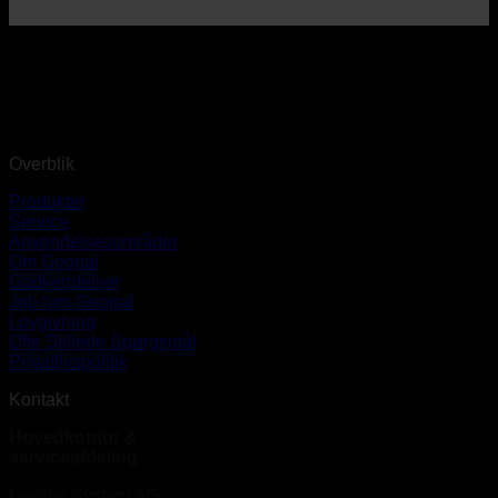
Overblik
Produkter
Service
Anvendelsesområder
Om Geopal
Godkendelser
Job hos Geopal
Lovgivning
Ofte Stillede Spørgsmål
Privatlivspolitik
Kontakt
Hovedkontor &
serviceafdeling
Geopal System A/S