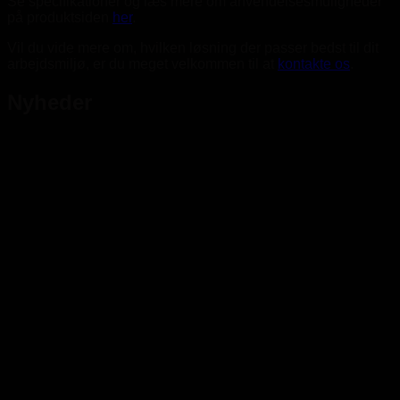
Se specifikationer og læs mere om anvendelsesmuligheder
på produktsiden
her
.
Vil du vide mere om, hvilken løsning der passer bedst til dit
arbejdsmiljø, er du meget velkommen til at
kontakte os
.
Nyheder