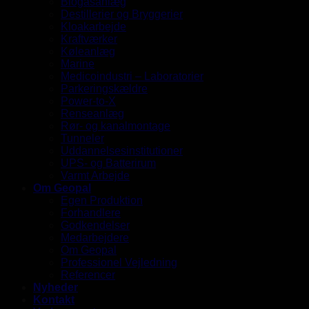
Biogasanlæg
Destillerier og Bryggerier
Kloakarbejde
Kraftværker
Køleanlæg
Marine
Medicoindustri – Laboratorier
Parkeringskældre
Power-to-X
Renseanlæg
Rør- og kanalmontage
Tunneler
Uddannelsesinstitutioner
UPS- og Batterirum
Varmt Arbejde
Om Geopal
Egen Produktion
Forhandlere
Godkendelser
Medarbejdere
Om Geopal
Professionel Vejledning
Referencer
Nyheder
Kontakt