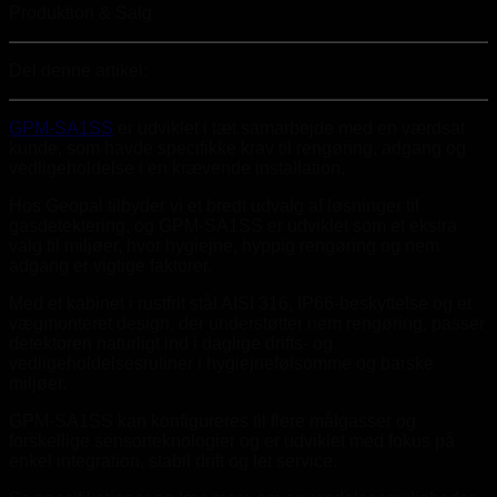
Produktion & Salg
Del denne artikel:
GPM-SA1SS
er udviklet i tæt samarbejde med en værdsat
kunde, som havde specifikke krav til rengøring, adgang og
vedligeholdelse i en krævende installation.
Hos Geopal tilbyder vi et bredt udvalg af løsninger til
gasdetektering, og GPM-SA1SS er udviklet som et ekstra
valg til miljøer, hvor hygiejne, hyppig rengøring og nem
adgang er vigtige faktorer.
Med et kabinet i rustfrit stål AISI 316, IP66-beskyttelse og et
vægmonteret design, der understøtter nem rengøring, passer
detektoren naturligt ind i daglige drifts- og
vedligeholdelsesrutiner i hygiejnefølsomme og barske
miljøer.
GPM-SA1SS kan konfigureres til flere målgasser og
forskellige sensorteknologier og er udviklet med fokus på
enkel integration, stabil drift og let service.