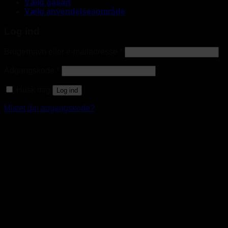
Vælg gasart
Vælg anvendelsesområde
Log ind
Brugernavn eller e-mailadresse
*
Adgangskode
*
Husk mig
Log ind
Mistet din adgangskode?