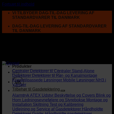
Fortsæt til indhold
VI TILBYDER DAG-TIL-DAG LEVERING AF
STANDARDVARER TIL DANMARK
DAG-TIL-DAG LEVERING AF STANDARDVARER
TIL DANMARK
Produkter
Centraler
Detektorer til Centraler
Stand-Alone
Detektorer
Detektorer til Rør- og Kanalmontage
Kundetilpassede Løsninger
Mobile Løsninger
NH3 i
UK
Væsker
Tilbehør til Gasdetektering
Alarmtryk
ATEX Udstyr
Beskyttelse og Covers
Blink og
Horn
Ledningsevnefølere og Styrebokse
Montage og
Installation
Skiltning
Test og Kalibrering
Udlejning og Service af Gasdetektorer
Håndholdte
Detektorer
Guide: Håndholdte gasdetektorer