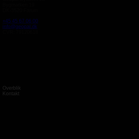
Bygmarken 19
DK-3520 Farum
+45 45 67 06 00
info@geopal.dk
CVR: 79120618
Overblik
Kontakt