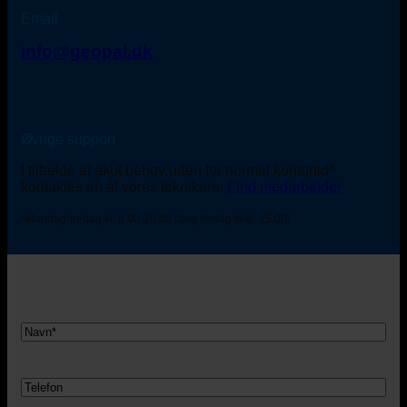
Email
info@geopal.dk
Øvrige support
I tilfælde af akut behov uden for normal kontortid*
kontaktes én af vores teknikere:
Find medarbejder
*Mandag-fredag kl. 8:00-16:00 (dog fredag til kl. 15:00).
Navn
Telefon