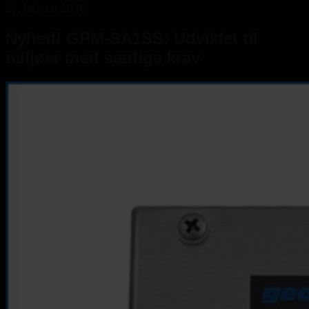
17. februar 2026
Nyhed! GPM-SA1SS: Udviklet til
miljøer med særlige krav