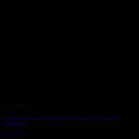
14. juli 2026
To dage med træning og praktisk kalibrering hos Ergocool i
Grækenland
Læs mere