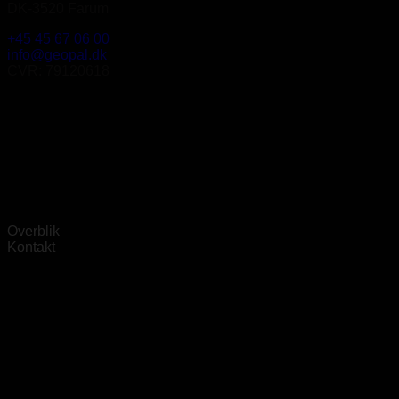
DK-3520 Farum
+45 45 67 06 00
info@geopal.dk
CVR: 79120618
Overblik
Kontakt