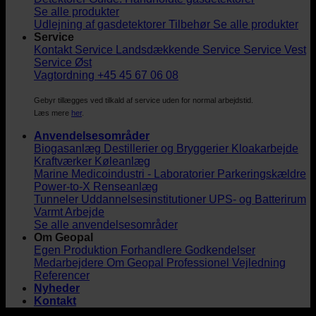
Se alle produkter
Udlejning af gasdetektorer
Tilbehør
Se alle produkter
Service
Kontakt Service
Landsdækkende Service
Service Vest
Service Øst
Vagtordning +45 45 67 06 08
Gebyr tillægges ved tilkald af service uden for normal arbejdstid.
Læs mere
her
.
Anvendelsesområder
Biogasanlæg
Destillerier og Bryggerier
Kloakarbejde
Kraftværker
Køleanlæg
Marine
Medicoindustri - Laboratorier
Parkeringskældre
Power-to-X
Renseanlæg
Tunneler
Uddannelsesinstitutioner
UPS- og Batterirum
Varmt Arbejde
Se alle anvendelsesområder
Om Geopal
Egen Produktion
Forhandlere
Godkendelser
Medarbejdere
Om Geopal
Professionel Vejledning
Referencer
Nyheder
Kontakt