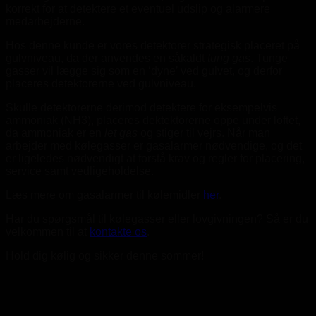
korrekt for at detektere et eventuel udslip og alarmere
medarbejderne.
Hos denne kunde er vores detektorer strategisk placeret på
gulvniveau, da der anvendes en såkaldt
tung gas
. Tunge
gasser vil lægge sig som en ‘dyne’ ved gulvet, og derfor
placeres detektorerne ved gulvniveau.
Skulle detektorerne derimod detektere for eksempelvis
ammoniak (NH3), placeres dektektorerne oppe under loftet,
da ammoniak er en
let gas
og stiger til vejrs. Når man
arbejder med kølegasser er gasalarmer nødvendige, og det
er ligeledes nødvendigt at forstå krav og regler for placering,
service samt vedligeholdelse.
Læs mere om gasalarmer til kølemidler
her
.
Har du spørgsmål til kølegasser eller lovgivningen? Så er du
velkommen til at
kontakte os
.
Hold dig kølig og sikker denne sommer!