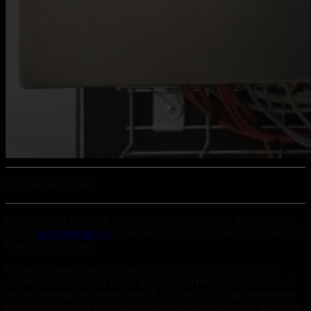
Del denne artikel:
For nylig tog vores dedikerede servicetekniker, Leif, på det
årlige
serviceeftersyn
på et hospital udstyret med essentielle
kølekompressorer.
Disse kompressorer spiller en vigtig rolle i at opretholde
optimale køleforhold i hele anlægget. Her anvendes blandt
andet kølemiddelgasser som R1234ze. Når man detekterer
for kølegasser, er det essentielt, at gasdetektorerne placeres