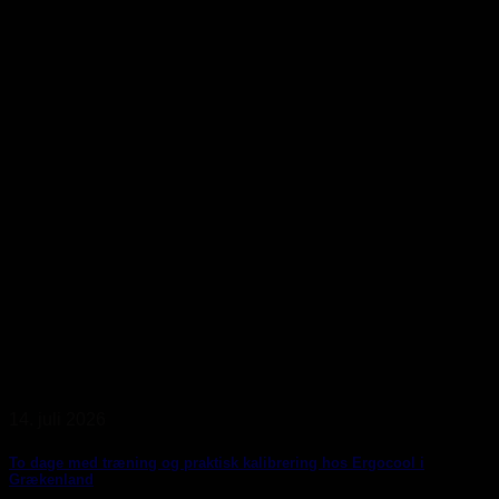
14. juli 2026
To dage med træning og praktisk kalibrering hos Ergocool i
Grækenland