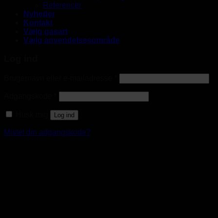
Referencer
Nyheder
Kontakt
Vælg gasart
Vælg anvendelsesområde
Log ind
Brugernavn eller e-mailadresse
*
Adgangskode
*
Husk mig
Log ind
Mistet din adgangskode?