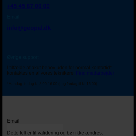
+45 45 67 06 00
Email
info@geopal.dk
Øvrige support
I tilfælde af akut behov uden for normal kontortid*
kontaktes én af vores teknikere:
Find medarbejder
*Mandag-fredag kl. 8:00-16:00 (dog fredag til kl. 15:00).
Email
Dette felt er til validering og bør ikke ændres.