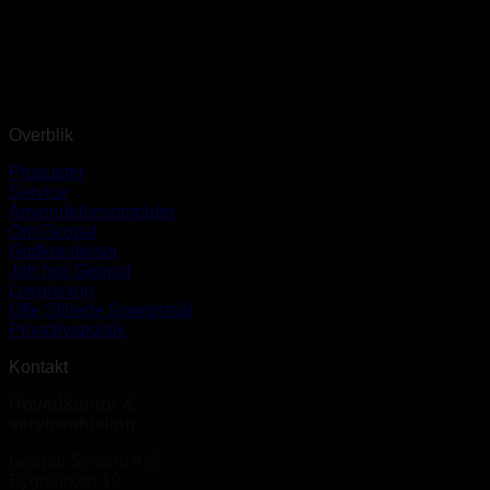
Overblik
Produkter
Service
Anvendelsesområder
Om Geopal
Godkendelser
Job hos Geopal
Lovgivning
Ofte Stillede Spørgsmål
Privatlivspolitik
Kontakt
Hovedkontor &
serviceafdeling
Geopal System A/S
Bygmarken 19