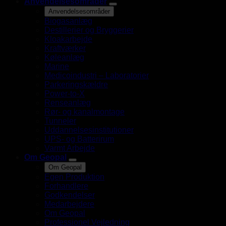
Anvendelsesområder
Anvendelsesområder
Biogasanlæg
Destillerier og Bryggerier
Kloakarbejde
Kraftværker
Køleanlæg
Marine
Medicoindustri – Laboratorier
Parkeringskældre
Power-to-X
Renseanlæg
Rør- og kanalmontage
Tunneler
Uddannelsesinstitutioner
UPS- og Batterirum
Varmt Arbejde
Om Geopal
Om Geopal
Egen Produktion
Forhandlere
Godkendelser
Medarbejdere
Om Geopal
Professionel Vejledning