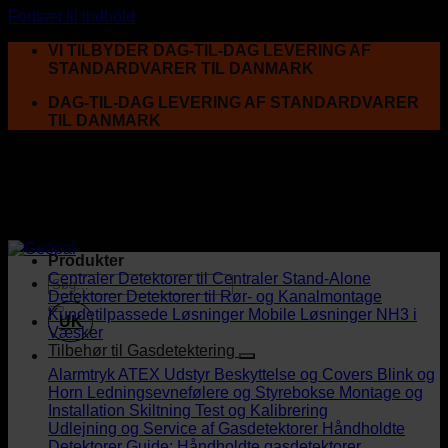
Fortsæt til indhold
VI TILBYDER DAG-TIL-DAG LEVERING AF
STANDARDVARER TIL DANMARK
DAG-TIL-DAG LEVERING AF STANDARDVARER
TIL DANMARK
Produkter
Centraler
Detektorer til Centraler
Stand-Alone
Detektorer
Detektorer til Rør- og Kanalmontage
Kundetilpassede Løsninger
Mobile Løsninger
NH3 i
UK
Væsker
Tilbehør til Gasdetektering
Alarmtryk
ATEX Udstyr
Beskyttelse og Covers
Blink og
Horn
Ledningsevnefølere og Styrebokse
Montage og
Installation
Skiltning
Test og Kalibrering
Udlejning og Service af Gasdetektorer
Håndholdte
Detektorer
Guide: Håndholdte gasdetektorer