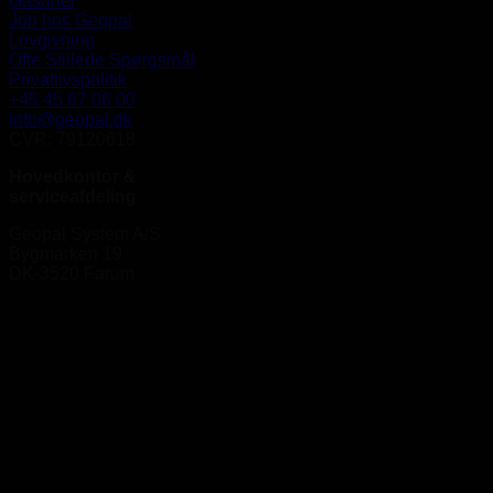
Gasarter
Job hos Geopal
Lovgivning
Ofte Stillede Spørgsmål
Privatlivspolitik
+45 45 67 06 00
info@geopal.dk
CVR: 79120618
Hovedkontor &
serviceafdeling
Geopal System A/S
Bygmarken 19
DK-3520 Farum