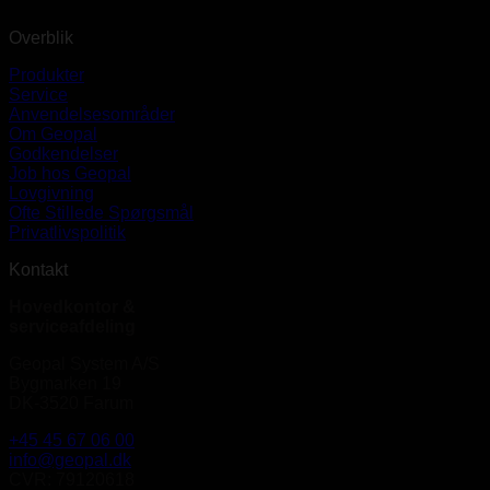
Overblik
Produkter
Service
Anvendelsesområder
Om Geopal
Godkendelser
Job hos Geopal
Lovgivning
Ofte Stillede Spørgsmål
Privatlivspolitik
Kontakt
Hovedkontor &
serviceafdeling
Geopal System A/S
Bygmarken 19
DK-3520 Farum
+45 45 67 06 00
info@geopal.dk
CVR: 79120618