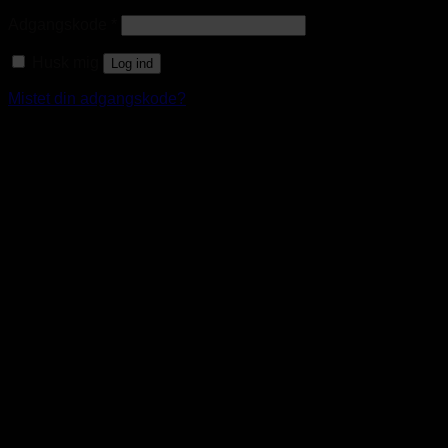
Adgangskode
*
Husk mig
Log ind
Mistet din adgangskode?