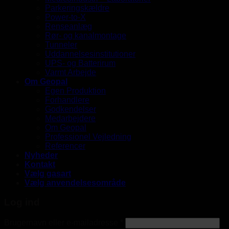
Parkeringskældre
Power-to-X
Renseanlæg
Rør- og kanalmontage
Tunneler
Uddannelsesinstitutioner
UPS- og Batterirum
Varmt Arbejde
Om Geopal
Egen Produktion
Forhandlere
Godkendelser
Medarbejdere
Om Geopal
Professionel Vejledning
Referencer
Nyheder
Kontakt
Vælg gasart
Vælg anvendelsesområde
Log ind
Brugernavn eller e-mailadresse
*