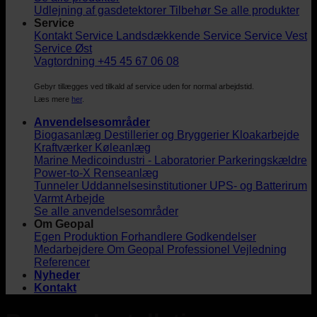
Udlejning af gasdetektorer
Tilbehør
Se alle produkter
Service
Kontakt Service
Landsdækkende Service
Service Vest
Service Øst
Vagtordning +45 45 67 06 08
Gebyr tillægges ved tilkald af service uden for normal arbejdstid.
Læs mere
her
.
Anvendelsesområder
Biogasanlæg
Destillerier og Bryggerier
Kloakarbejde
Kraftværker
Køleanlæg
Marine
Medicoindustri - Laboratorier
Parkeringskældre
Power-to-X
Renseanlæg
Tunneler
Uddannelsesinstitutioner
UPS- og Batterirum
Varmt Arbejde
Se alle anvendelsesområder
Om Geopal
Egen Produktion
Forhandlere
Godkendelser
Medarbejdere
Om Geopal
Professionel Vejledning
Referencer
Nyheder
Kontakt