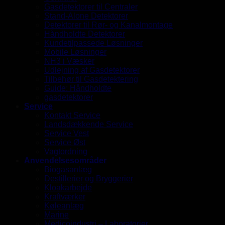
Gasdetektorer til Centraler
Stand-Alone Detektorer
Detektorer til Rør- og Kanalmontage
Håndholdte Detektorer
Kundetilpassede Løsninger
Mobile Løsninger
NH3 i Væsker
Udlejning af Gasdetektorer
Tilbehør til Gasdetektering
Guide: Håndholdte
gasdetektorer
Service
Kontakt Service
Landsdækkende Service
Service Vest
Service Øst
Vagtordning
Anvendelsesområder
Biogasanlæg
Destillerier og Bryggerier
Kloakarbejde
Kraftværker
Køleanlæg
Marine
Medicoindustri – Laboratorier