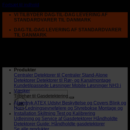
Fortsæt til indhold
VI TILBYDER DAG-TIL-DAG LEVERING AF
STANDARDVARER TIL DANMARK
DAG-TIL-DAG LEVERING AF STANDARDVARER
TIL DANMARK
Produkter
Centraler
Detektorer til Centraler
Stand-Alone
Detektorer
Detektorer til Rør- og Kanalmontage
Kundetilpassede Løsninger
Mobile Løsninger
NH3 i
Væsker
Tilbehør til Gasdetektering
Alarmtryk
ATEX Udstyr
Beskyttelse og Covers
Blink og
UK
Horn
Ledningsevnefølere og Styrebokse
Montage og
Installation
Skiltning
Test og Kalibrering
Udlejning og Service af Gasdetektorer
Håndholdte
Detektorer
Guide: Håndholdte gasdetektorer
Se alle produkter