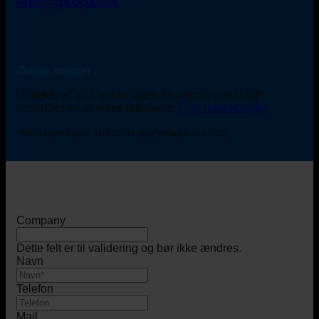
info@geopal.dk
Øvrige support
I tilfælde af akut behov uden for normal kontortid*
kontaktes én af vores teknikere:
Find medarbejder
*Mandag-fredag kl. 8:00-16:00 (dog fredag til kl. 15:00).
Company
Dette felt er til validering og bør ikke ændres.
Navn
Telefon
Mail