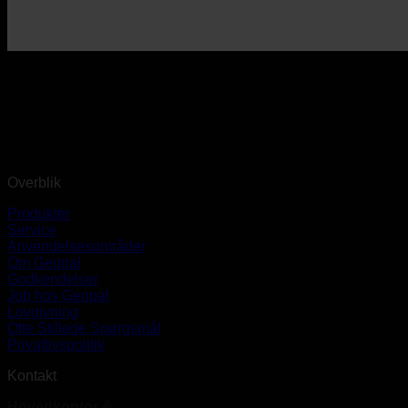
Overblik
Produkter
Service
Anvendelsesområder
Om Geopal
Godkendelser
Job hos Geopal
Lovgivning
Ofte Stillede Spørgsmål
Privatlivspolitik
Kontakt
Hovedkontor &