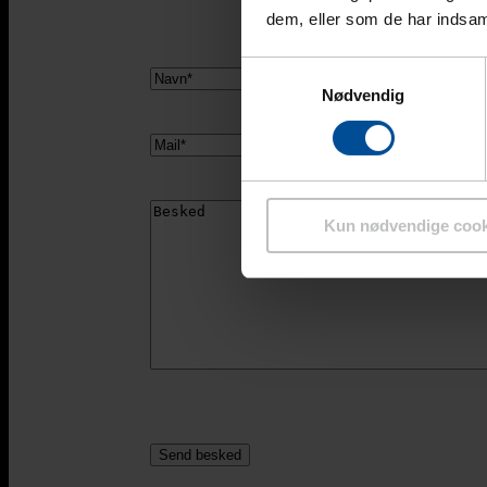
dem, eller som de har indsaml
Samtykkevalg
Navn
Nødvendig
Mail
Besked
Kun nødvendige cook
CAPTCHA