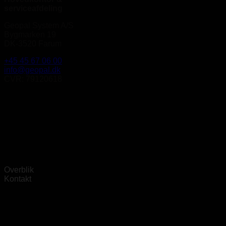
serviceafdeling
Geopal System A/S
Bygmarken 19
DK-3520 Farum
+45 45 67 06 00
info@geopal.dk
CVR: 79120618
Overblik
Kontakt