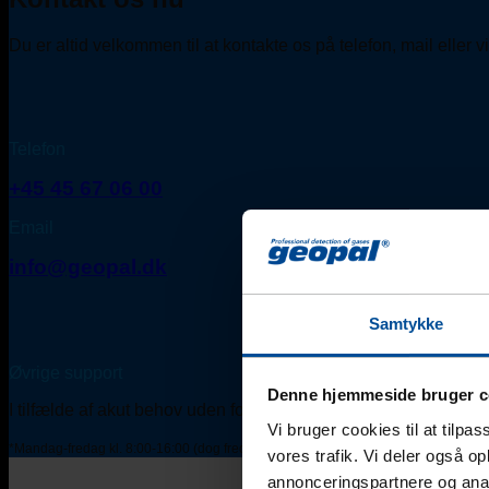
Du er altid velkommen til at kontakte os på telefon, mail eller 
Telefon
+45 45 67 06 00
Email
info@geopal.dk
Samtykke
Øvrige support
Denne hjemmeside bruger c
I tilfælde af akut behov uden for normal kontortid* kontaktes én
Vi bruger cookies til at tilpas
*Mandag-fredag kl. 8:00-16:00 (dog fredag til kl. 15:00).
vores trafik. Vi deler også 
annonceringspartnere og anal