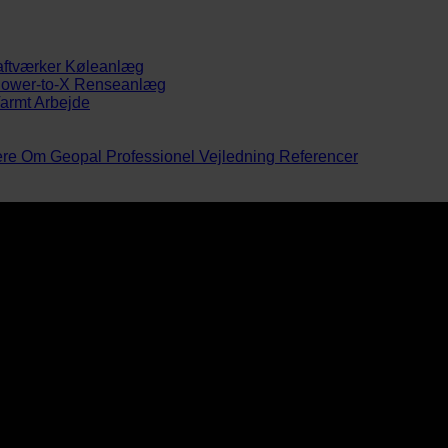
aftværker
Køleanlæg
ower-to-X
Renseanlæg
armt Arbejde
ere
Om Geopal
Professionel Vejledning
Referencer