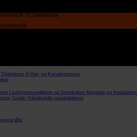
ARDVARER TIL DANMARK
L DANMARK
r
Detektorer til Rør- og Kanalmontage
sker
Horn
Ledningsevnefølere og Styrebokse
Montage og Installation
torer
Guide: Håndholdte gasdetektorer
ervice Øst