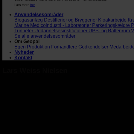
Læs mere
her
.
Anvendelsesområder
Biogasanlæg
Destillerier og Bryggerier
Kloakarbejde
Kr
Marine
Medicoindustri - Laboratorier
Parkeringskældre
P
Tunneler
Uddannelsesinstitutioner
UPS- og Batterirum
V
Se alle anvendelsesområder
Om Geopal
Egen Produktion
Forhandlere
Godkendelser
Medarbejd
Nyheder
Kontakt
Lars Weiss Nielsen