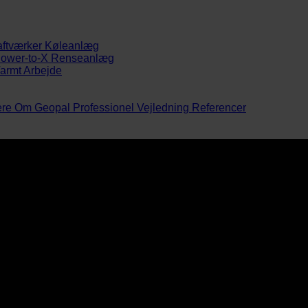
aftværker
Køleanlæg
ower-to-X
Renseanlæg
armt Arbejde
ere
Om Geopal
Professionel Vejledning
Referencer