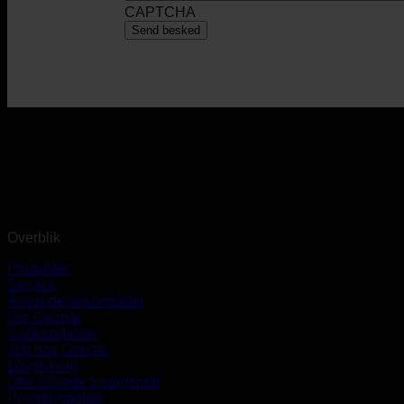
CAPTCHA
Overblik
Produkter
Service
Anvendelsesområder
Om Geopal
Godkendelser
Job hos Geopal
Lovgivning
Ofte Stillede Spørgsmål
Privatlivspolitik