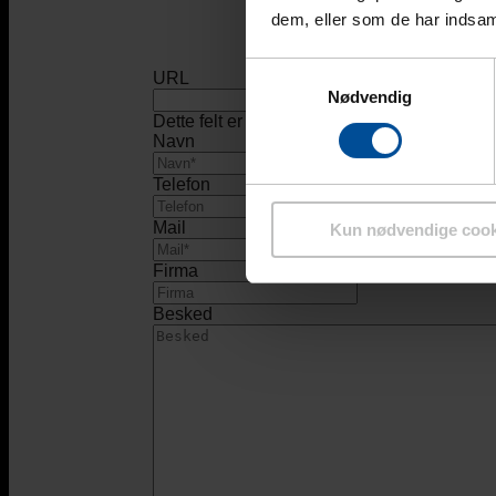
dem, eller som de har indsaml
Samtykkevalg
URL
Nødvendig
Dette felt er til validering og bør ikke ændres
Navn
Telefon
Mail
Kun nødvendige cook
Firma
Besked