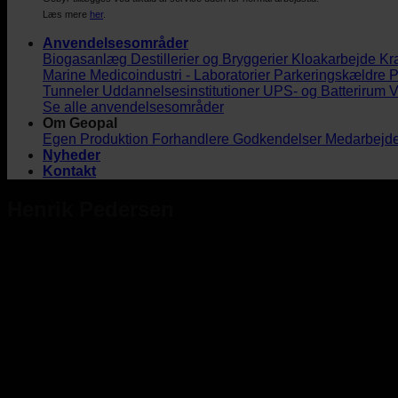
Læs mere
her
.
Anvendelsesområder
Biogasanlæg
Destillerier og Bryggerier
Kloakarbejde
Kr
Marine
Medicoindustri - Laboratorier
Parkeringskældre
P
Tunneler
Uddannelsesinstitutioner
UPS- og Batterirum
V
Se alle anvendelsesområder
Om Geopal
Egen Produktion
Forhandlere
Godkendelser
Medarbejd
Nyheder
Kontakt
Henrik Pedersen