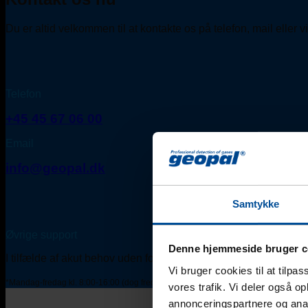
Du er altid velkommen til at kontakte os på telefon, mail eller 
Telefon
+45 45 67 06 00
Email
info@geopal.dk
Samtykke
Øvrige support
Denne hjemmeside bruger c
I tilfælde af akut behov uden for normal kontortid* kontaktes én
Vi bruger cookies til at tilpas
*Mandag-fredag kl. 8:00-16:00 (dog fredag til kl. 15:00).
vores trafik. Vi deler også 
annonceringspartnere og anal