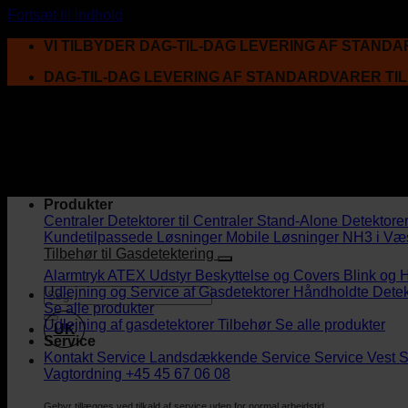
Fortsæt til indhold
VI TILBYDER DAG-TIL-DAG LEVERING AF STAND
DAG-TIL-DAG LEVERING AF STANDARDVARER TI
Produkter
Centraler
Detektorer til Centraler
Stand-Alone Detektore
Kundetilpassede Løsninger
Mobile Løsninger
NH3 i Væ
Tilbehør til Gasdetektering
Alarmtryk
ATEX Udstyr
Beskyttelse og Covers
Blink og 
Udlejning og Service af Gasdetektorer
Håndholdte Detek
Se alle produkter
Udlejning af gasdetektorer
Tilbehør
Se alle produkter
UK
Service
Kontakt Service
Landsdækkende Service
Service Vest
S
Vagtordning +45 45 67 06 08
Gebyr tillægges ved tilkald af service uden for normal arbejdstid.