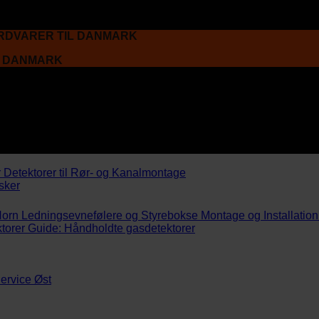
ARDVARER TIL DANMARK
L DANMARK
r
Detektorer til Rør- og Kanalmontage
sker
Horn
Ledningsevnefølere og Styrebokse
Montage og Installation
torer
Guide: Håndholdte gasdetektorer
ervice Øst