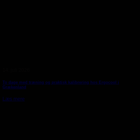
14. juli 2026
To dage med træning og praktisk kalibrering hos Ergocool i
Grækenland
Læs mere