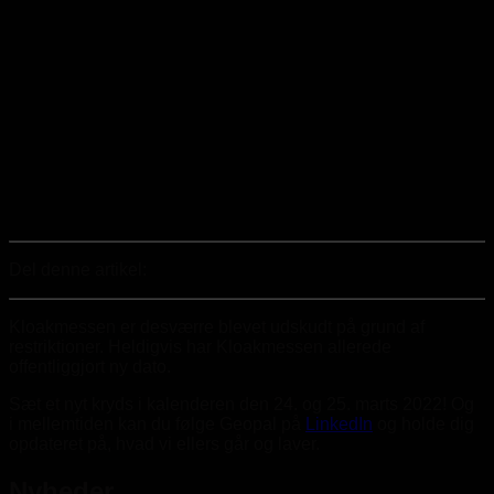
Del denne artikel:
Kloakmessen er desværre blevet udskudt på grund af
restriktioner. Heldigvis har Kloakmessen allerede
offentliggjort ny dato.
Sæt et nyt kryds i kalenderen den 24. og 25. marts 2022! Og
i mellemtiden kan du følge Geopal på
LinkedIn
og holde dig
opdateret på, hvad vi ellers går og laver.
Nyheder