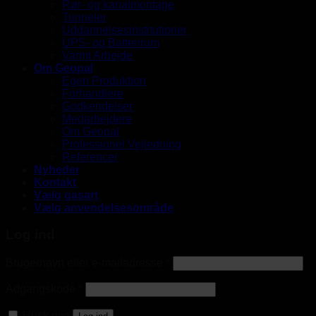
Rør- og kanalmontage
Tunneler
Uddannelsesinstitutioner
UPS- og Batterirum
Varmt Arbejde
Om Geopal
Egen Produktion
Forhandlere
Godkendelser
Medarbejdere
Om Geopal
Professionel Vejledning
Referencer
Nyheder
Kontakt
Vælg gasart
Vælg anvendelsesområde
Log ind
Brugernavn eller e-mailadresse
*
Adgangskode
*
Husk mig