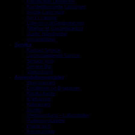
Håndholdte Detektorer
Kundetilpassede Løsninger
Mobile Løsninger
NH3 i Væsker
Udlejning af Gasdetektorer
Tilbehør til Gasdetektering
Guide: Håndholdte
gasdetektorer
Service
Kontakt Service
Landsdækkende Service
Service Vest
Service Øst
Vagtordning
Anvendelsesområder
Biogasanlæg
Destillerier og Bryggerier
Kloakarbejde
Kraftværker
Køleanlæg
Marine
Medicoindustri – Laboratorier
Parkeringskældre
Power-to-X
Renseanlæg