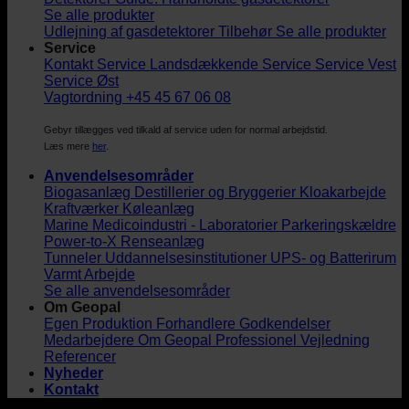
Se alle produkter
Udlejning af gasdetektorer
Tilbehør
Se alle produkter
Service
Kontakt Service
Landsdækkende Service
Service Vest
Service Øst
Vagtordning +45 45 67 06 08
Gebyr tillægges ved tilkald af service uden for normal arbejdstid.
Læs mere
her
.
Anvendelsesområder
Biogasanlæg
Destillerier og Bryggerier
Kloakarbejde
Kraftværker
Køleanlæg
Marine
Medicoindustri - Laboratorier
Parkeringskældre
Power-to-X
Renseanlæg
Tunneler
Uddannelsesinstitutioner
UPS- og Batterirum
Varmt Arbejde
Se alle anvendelsesområder
Om Geopal
Egen Produktion
Forhandlere
Godkendelser
Medarbejdere
Om Geopal
Professionel Vejledning
Referencer
Nyheder
Kontakt