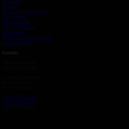
Produkter
Service
Anvendelsesområder
Om Geopal
Godkendelser
Job hos Geopal
Lovgivning
Ofte Stillede Spørgsmål
Privatlivspolitik
Kontakt
Hovedkontor &
serviceafdeling
Geopal System A/S
Bygmarken 19
DK-3520 Farum
+45 45 67 06 00
info@geopal.dk
CVR: 79120618