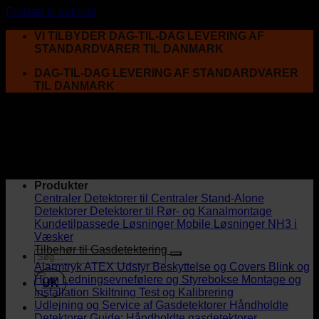
Fortsæt til indhold
VI TILBYDER DAG-TIL-DAG LEVERING AF
STANDARDVARER TIL DANMARK
DAG-TIL-DAG LEVERING AF STANDARDVARER
TIL DANMARK
Produkter
Centraler
Detektorer til Centraler
Stand-Alone
Detektorer
Detektorer til Rør- og Kanalmontage
Kundetilpassede Løsninger
Mobile Løsninger
NH3 i
Væsker
Tilbehør til Gasdetektering
Alarmtryk
ATEX Udstyr
Beskyttelse og Covers
Blink og
Horn
Ledningsevnefølere og Styrebokse
Montage og
UK
Installation
Skiltning
Test og Kalibrering
Udlejning og Service af Gasdetektorer
Håndholdte
Detektorer
Guide: Håndholdte gasdetektorer