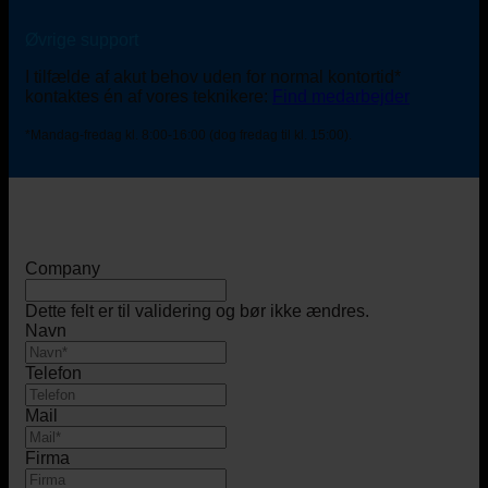
Øvrige support
I tilfælde af akut behov uden for normal kontortid*
kontaktes én af vores teknikere:
Find medarbejder
*Mandag-fredag kl. 8:00-16:00 (dog fredag til kl. 15:00).
Company
Dette felt er til validering og bør ikke ændres.
Navn
Telefon
Mail
Firma