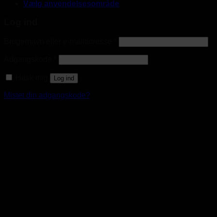
Vælg anvendelsesområde
Log ind
Brugernavn eller e-mailadresse
*
Adgangskode
*
Husk mig
Log ind
Mistet din adgangskode?