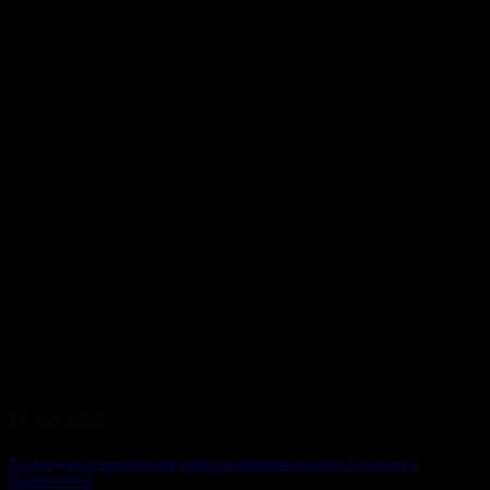
14. juli 2026
To dage med træning og praktisk kalibrering hos Ergocool i
Grækenland