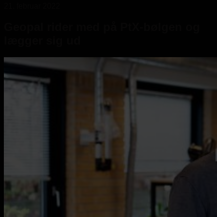
21. februar 2022
Geopal rider med på PtX-bølgen og
lægger sig ud