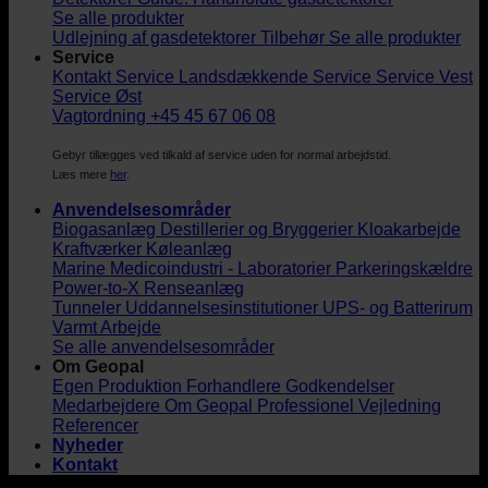
Se alle produkter
Udlejning af gasdetektorer
Tilbehør
Se alle produkter
Service
Kontakt Service
Landsdækkende Service
Service Vest
Service Øst
Vagtordning +45 45 67 06 08
Gebyr tillægges ved tilkald af service uden for normal arbejdstid.
Læs mere
her
.
Anvendelsesområder
Biogasanlæg
Destillerier og Bryggerier
Kloakarbejde
Kraftværker
Køleanlæg
Marine
Medicoindustri - Laboratorier
Parkeringskældre
Power-to-X
Renseanlæg
Tunneler
Uddannelsesinstitutioner
UPS- og Batterirum
Varmt Arbejde
Se alle anvendelsesområder
Om Geopal
Egen Produktion
Forhandlere
Godkendelser
Medarbejdere
Om Geopal
Professionel Vejledning
Referencer
Nyheder
Kontakt