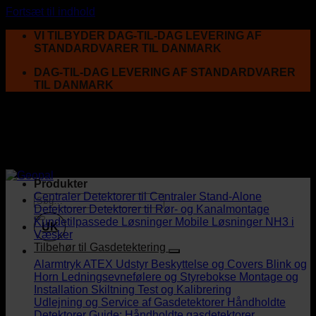
Fortsæt til indhold
VI TILBYDER DAG-TIL-DAG LEVERING AF
STANDARDVARER TIL DANMARK
DAG-TIL-DAG LEVERING AF STANDARDVARER
TIL DANMARK
Produkter
Centraler
Detektorer til Centraler
Stand-Alone
Detektorer
Detektorer til Rør- og Kanalmontage
Kundetilpassede Løsninger
Mobile Løsninger
NH3 i
UK
Væsker
Tilbehør til Gasdetektering
Alarmtryk
ATEX Udstyr
Beskyttelse og Covers
Blink og
Horn
Ledningsevnefølere og Styrebokse
Montage og
Installation
Skiltning
Test og Kalibrering
Udlejning og Service af Gasdetektorer
Håndholdte
Detektorer
Guide: Håndholdte gasdetektorer