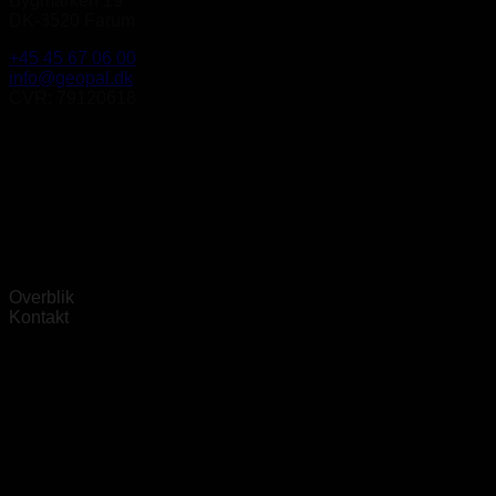
Bygmarken 19
DK-3520 Farum
+45 45 67 06 00
info@geopal.dk
CVR: 79120618
Overblik
Kontakt