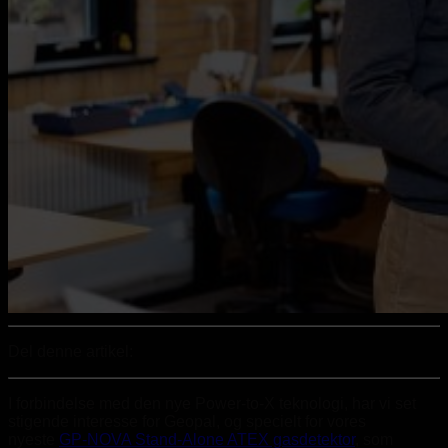
Del denne artikel:
I forbindelse med den nye Power-to-X teknologi, har vi set
stigende interesse for Geopal, og specielt for vores
nyeste
GP-NOVA Stand-Alone ATEX gasdetektor
, som