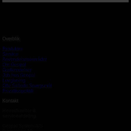
Overblik
Produkter
Service
Anvendelsesområder
Om Geopal
Godkendelser
Job hos Geopal
Lovgivning
Ofte Stillede Spørgsmål
Privatlivspolitik
Kontakt
Hovedkontor &
serviceafdeling
Geopal System A/S