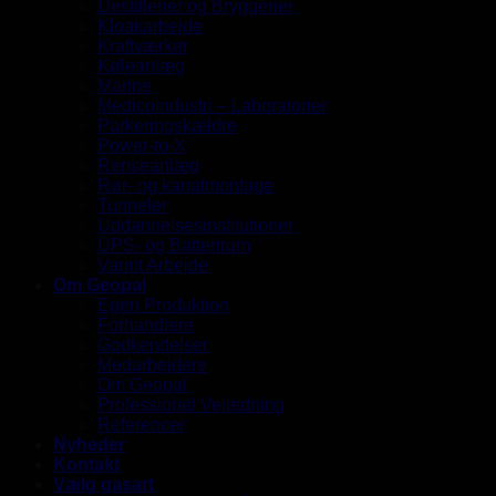
Destillerier og Bryggerier
Kloakarbejde
Kraftværker
Køleanlæg
Marine
Medicoindustri – Laboratorier
Parkeringskældre
Power-to-X
Renseanlæg
Rør- og kanalmontage
Tunneler
Uddannelsesinstitutioner
UPS- og Batterirum
Varmt Arbejde
Om Geopal
Egen Produktion
Forhandlere
Godkendelser
Medarbejdere
Om Geopal
Professionel Vejledning
Referencer
Nyheder
Kontakt
Vælg gasart