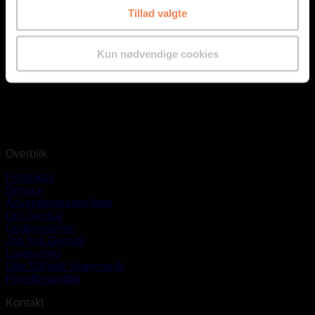
Tillad valgte
Kun nødvendige cookies
Overblik
Produkter
Service
Anvendelsesområder
Om Geopal
Godkendelser
Job hos Geopal
Lovgivning
Ofte Stillede Spørgsmål
Privatlivspolitik
Kontakt