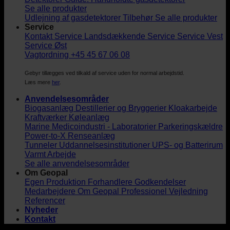
Se alle produkter
Udlejning af gasdetektorer
Tilbehør
Se alle produkter
Service
Kontakt Service
Landsdækkende Service
Service Vest
Service Øst
Vagtordning +45 45 67 06 08
Gebyr tillægges ved tilkald af service uden for normal arbejdstid.
Læs mere
her
.
Anvendelsesområder
Biogasanlæg
Destillerier og Bryggerier
Kloakarbejde
Kraftværker
Køleanlæg
Marine
Medicoindustri - Laboratorier
Parkeringskældre
Power-to-X
Renseanlæg
Tunneler
Uddannelsesinstitutioner
UPS- og Batterirum
Varmt Arbejde
Se alle anvendelsesområder
Om Geopal
Egen Produktion
Forhandlere
Godkendelser
Medarbejdere
Om Geopal
Professionel Vejledning
Referencer
Nyheder
Kontakt