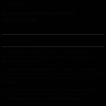
23. august 2017
Geopal på fabrikstrawleren
NAVIGATOR
Del denne artikel:
Fabrikstrawleren NAVIGATOR er en af verdens største
fisketrawlere og har 1,5 MW køleeffekt til indfrysning og
opbevaring af fangsten.
Detektorer fra Geopal System A/S anvendes til overvågning
af diverse kølekompressorer og tilhørende systemer. Dermed
sikres optimal sikkerhed og tryghed for NAVIGATORs
besætning.
Grundet den ekstreme kølekapacitet medbringer skibet 9
tons ammoniak, hvorfor det er livsvigtigt med korrekt
alarmering og hurtig aktion i tilfælde af lækage.