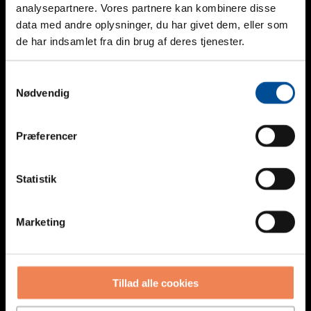
analysepartnere. Vores partnere kan kombinere disse
data med andre oplysninger, du har givet dem, eller som
Name
de har indsamlet fra din brug af deres tjenester.
Dette felt er til validering og bør ikke ændres.
Navn
Samtykkevalg
Nødvendig
Telefon
Mail
Præferencer
Firma
Statistik
Besked
Marketing
Tillad alle cookies
CAPTCHA