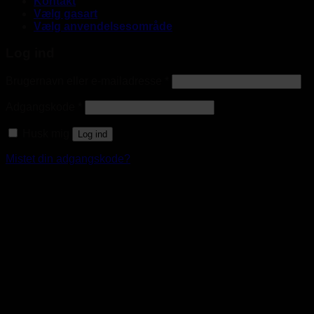
Kontakt
Vælg gasart
Vælg anvendelsesområde
Log ind
Brugernavn eller e-mailadresse
*
Adgangskode
*
Husk mig
Log ind
Mistet din adgangskode?