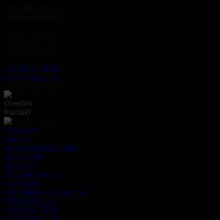
Hovedkontor &
serviceafdeling
Geopal System A/S
Bygmarken 19
DK-3520 Farum
+45 45 67 06 00
info@geopal.dk
CVR: 79120618
Overblik
Kontakt
Produkter
Service
Anvendelsesområder
Om Geopal
Gasarter
Job hos Geopal
Lovgivning
Ofte Stillede Spørgsmål
Privatlivspolitik
+45 45 67 06 00
info@geopal.dk