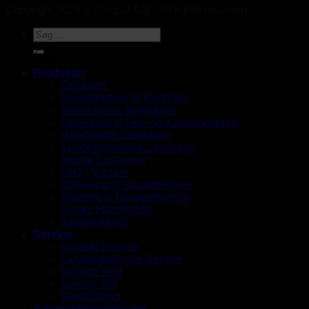
Copyright 2026 © Geopal A/S - All rights reserved.
UK
Produkter
Centraler
Gasdetektorer til Centraler
Stand-Alone Detektorer
Detektorer til Rør- og Kanalmontage
Håndholdte Detektorer
Kundetilpassede Løsninger
Mobile Løsninger
NH3 i Væsker
Udlejning af Gasdetektorer
Tilbehør til Gasdetektering
Guide: Håndholdte
gasdetektorer
Service
Kontakt Service
Landsdækkende Service
Service Vest
Service Øst
Vagtordning
Anvendelsesområder