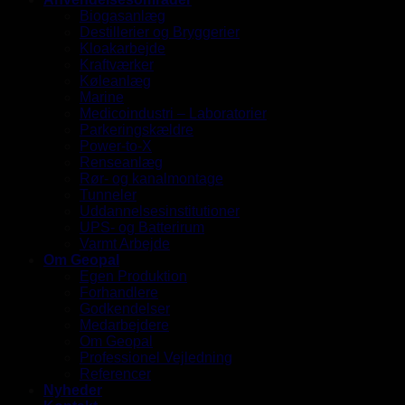
Biogasanlæg
Destillerier og Bryggerier
Kloakarbejde
Kraftværker
Køleanlæg
Marine
Medicoindustri – Laboratorier
Parkeringskældre
Power-to-X
Renseanlæg
Rør- og kanalmontage
Tunneler
Uddannelsesinstitutioner
UPS- og Batterirum
Varmt Arbejde
Om Geopal
Egen Produktion
Forhandlere
Godkendelser
Medarbejdere
Om Geopal
Professionel Vejledning
Referencer
Nyheder