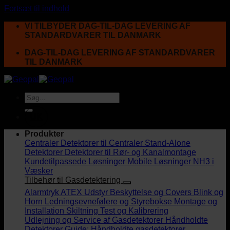
Fortsæt til indhold
VI TILBYDER DAG-TIL-DAG LEVERING AF
STANDARDVARER TIL DANMARK
DAG-TIL-DAG LEVERING AF STANDARDVARER
TIL DANMARK
UK
Produkter
Centraler
Detektorer til Centraler
Stand-Alone
Detektorer
Detektorer til Rør- og Kanalmontage
Kundetilpassede Løsninger
Mobile Løsninger
NH3 i
Væsker
Tilbehør til Gasdetektering
Alarmtryk
ATEX Udstyr
Beskyttelse og Covers
Blink og
Horn
Ledningsevnefølere og Styrebokse
Montage og
Installation
Skiltning
Test og Kalibrering
Udlejning og Service af Gasdetektorer
Håndholdte
Detektorer
Guide: Håndholdte gasdetektorer