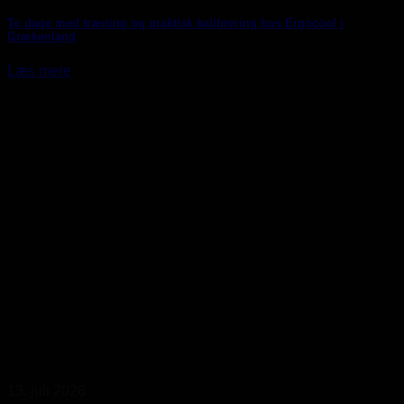
To dage med træning og praktisk kalibrering hos Ergocool i
Grækenland
Læs mere
13. juli 2026