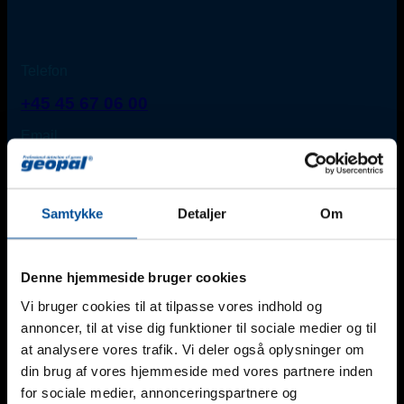
Telefon
+45 45 67 06 00
Email
info@geopal.dk
Samtykke
Detaljer
Om
Øvrige support
Denne hjemmeside bruger cookies
I tilfælde af akut behov uden for normal kontortid*
kontaktes én af vores teknikere:
Find medarbejder
Vi bruger cookies til at tilpasse vores indhold og
annoncer, til at vise dig funktioner til sociale medier og til
*Mandag-fredag kl. 8:00-16:00 (dog fredag til kl. 15:00).
at analysere vores trafik. Vi deler også oplysninger om
din brug af vores hjemmeside med vores partnere inden
for sociale medier, annonceringspartnere og