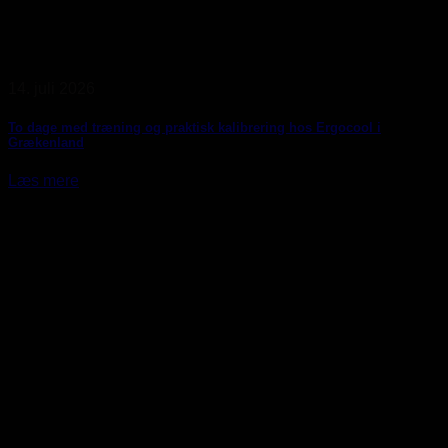
14. juli 2026
To dage med træning og praktisk kalibrering hos Ergocool i
Grækenland
Læs mere