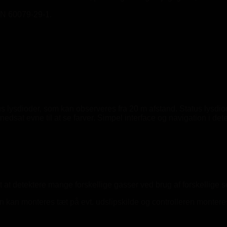
EN 60079-29-1.
tus lysdioder, som kan observeres fra 20 m afstand. Status lys
 nedsat evne til at se farver. Simpel interface og navigation i 
t at detektere mange forskellige gasser ved brug af forskellige 
 kan monteres tæt på evt. udslipskilde og controlleren monteres