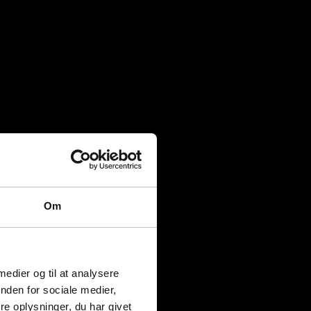
Om
 medier og til at analysere
nden for sociale medier,
e oplysninger, du har givet