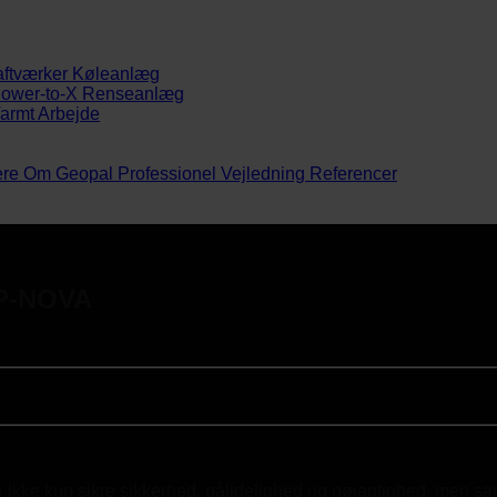
aftværker
Køleanlæg
ower-to-X
Renseanlæg
armt Arbejde
ere
Om Geopal
Professionel Vejledning
Referencer
GP-NOVA
ikke kun sikre sikkerhed, pålidelighed og nøjagtighed, men sam