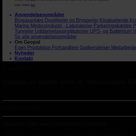
Læs mere
her
.
Anvendelsesområder
Biogasanlæg
Destillerier og Bryggerier
Kloakarbejde
Kr
Marine
Medicoindustri - Laboratorier
Parkeringskældre
P
Tunneler
Uddannelsesinstitutioner
UPS- og Batterirum
V
Se alle anvendelsesområder
Om Geopal
Egen Produktion
Forhandlere
Godkendelser
Medarbejd
Nyheder
Kontakt
11. juni 2021
Geopal er stolte over at introducere 
Del denne artikel:
Geopal er stolte over at introducere GP-NOVA
GP-NOVA er vores helt nye stand-alone ATEX gasdetektor, der 