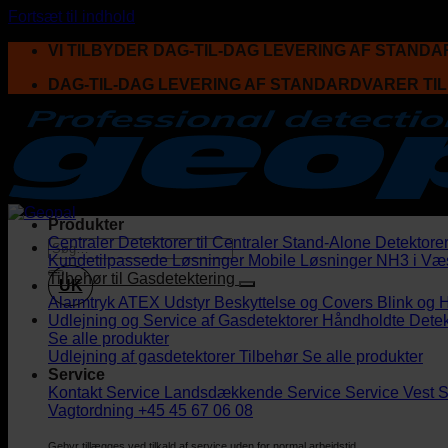
Fortsæt til indhold
VI TILBYDER DAG-TIL-DAG LEVERING AF STAND
DAG-TIL-DAG LEVERING AF STANDARDVARER TI
Produkter
Centraler
Detektorer til Centraler
Stand-Alone Detektore
Kundetilpassede Løsninger
Mobile Løsninger
NH3 i Væ
Tilbehør til Gasdetektering
UK
Alarmtryk
ATEX Udstyr
Beskyttelse og Covers
Blink og 
Udlejning og Service af Gasdetektorer
Håndholdte Detek
Se alle produkter
Udlejning af gasdetektorer
Tilbehør
Se alle produkter
Service
Kontakt Service
Landsdækkende Service
Service Vest
S
Vagtordning +45 45 67 06 08
Gebyr tillægges ved tilkald af service uden for normal arbejdstid.