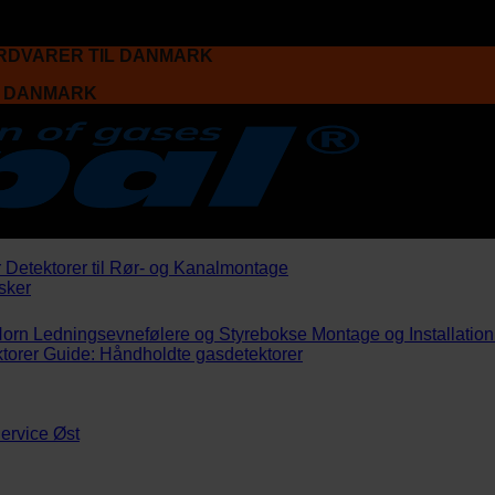
ARDVARER TIL DANMARK
L DANMARK
r
Detektorer til Rør- og Kanalmontage
sker
Horn
Ledningsevnefølere og Styrebokse
Montage og Installation
torer
Guide: Håndholdte gasdetektorer
ervice Øst