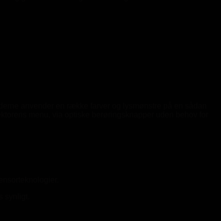
dioderne anvender en række farver og lysmønstre på en sådan
detektorens menu, via optiske berøringsknapper uden behov for
sensorteknologier.
 synligt.