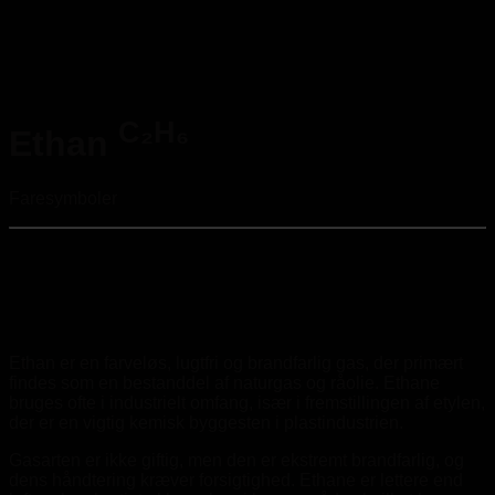
C₂H₆
Ethan
Faresymboler
Ethan er en farveløs, lugtfri og brandfarlig gas, der primært
findes som en bestanddel af naturgas og råolie. Ethane
bruges ofte i industrielt omfang, især i fremstillingen af etylen,
der er en vigtig kemisk byggesten i plastindustrien.
Gasarten er ikke giftig, men den er ekstremt brandfarlig, og
dens håndtering kræver forsigtighed. Ethane er lettere end