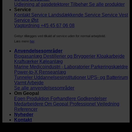
Udlejning af gasdetektorer
Tilbehør
Se alle produkter
Service
Kontakt Service
Landsdækkende Service
Service Vest
Service Øst
Vagtordning +45 45 67 06 08
Gebyr tillægges ved tilkald af service uden for normal arbejdstid.
Læs mere
her
.
Anvendelsesområder
Biogasanlæg
Destillerier og Bryggerier
Kloakarbejde
Kraftværker
Køleanlæg
Marine
Medicoindustri - Laboratorier
Parkeringskældre
Power-to-X
Renseanlæg
Tunneler
Uddannelsesinstitutioner
UPS- og Batterirum
Varmt Arbejde
Se alle anvendelsesområder
Om Geopal
Egen Produktion
Forhandlere
Godkendelser
Medarbejdere
Om Geopal
Professionel Vejledning
Referencer
Nyheder
Kontakt