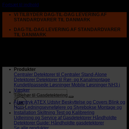
Fortsæt til indhold
VI TILBYDER DAG-TIL-DAG LEVERING AF
STANDARDVARER TIL DANMARK
DAG-TIL-DAG LEVERING AF STANDARDVARER
TIL DANMARK
Produkter
Centraler
Detektorer til Centraler
Stand-Alone
Detektorer
Detektorer til Rør- og Kanalmontage
Kundetilpassede Løsninger
Mobile Løsninger
NH3 i
Væsker
Tilbehør til Gasdetektering
Alarmtryk
ATEX Udstyr
Beskyttelse og Covers
Blink og
UK
Horn
Ledningsevnefølere og Styrebokse
Montage og
Installation
Skiltning
Test og Kalibrering
Udlejning og Service af Gasdetektorer
Håndholdte
Detektorer
Guide: Håndholdte gasdetektorer
Se alle produkter