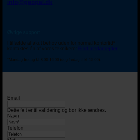
info@geopal.dk
Øvrige support
I tilfælde af akut behov uden for normal kontortid*
kontaktes én af vores teknikere:
Find medarbejder
*Mandag-fredag kl. 8:00-16:00 (dog fredag til kl. 15:00).
Email
Dette felt er til validering og bør ikke ændres.
Navn
Telefon