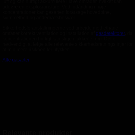
luft og kan hurtigt akkumulere i lave områder, hvilket kan
udgøre en eksplosionsfare. Ved indånding i høje
koncentrationer kan gasarten forårsage hovedpine,
svimmelhed og åndedrætsbesvær.
Sikkerhedsforanstaltningerne ved arbejde med ethane
omfatter korrekt ventilation og installation af
gasdetektorer
, da
koncentrationen hurtigt kan stige i lukkede rum. Det er
nødvendigt at følge alle relevante sikkerhedsretningslinjer for
at minimere risikoen for ulykker.
Alle gasarter
Relevante produkter