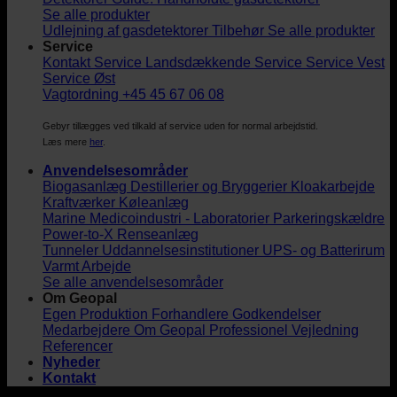
Se alle produkter
Udlejning af gasdetektorer
Tilbehør
Se alle produkter
Service
Kontakt Service
Landsdækkende Service
Service Vest
Service Øst
Vagtordning +45 45 67 06 08
Gebyr tillægges ved tilkald af service uden for normal arbejdstid.
Læs mere
her
.
Anvendelsesområder
Biogasanlæg
Destillerier og Bryggerier
Kloakarbejde
Kraftværker
Køleanlæg
Marine
Medicoindustri - Laboratorier
Parkeringskældre
Power-to-X
Renseanlæg
Tunneler
Uddannelsesinstitutioner
UPS- og Batterirum
Varmt Arbejde
Se alle anvendelsesområder
Om Geopal
Egen Produktion
Forhandlere
Godkendelser
Medarbejdere
Om Geopal
Professionel Vejledning
Referencer
Nyheder
Kontakt