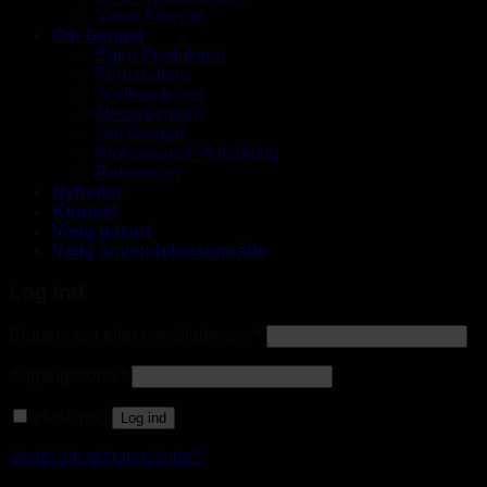
Varmt Arbejde
Om Geopal
Egen Produktion
Forhandlere
Godkendelser
Medarbejdere
Om Geopal
Professionel Vejledning
Referencer
Nyheder
Kontakt
Vælg gasart
Vælg anvendelsesområde
Log ind
Brugernavn eller e-mailadresse
*
Adgangskode
*
Husk mig
Log ind
Mistet din adgangskode?