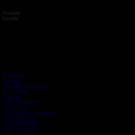
Overblik
Kontakt
Produkter
Service
Anvendelsesområder
Om Geopal
Gasarter
Job hos Geopal
Lovgivning
Ofte Stillede Spørgsmål
Privatlivspolitik
+45 45 67 06 00
info@geopal.dk
CVR: 79120618