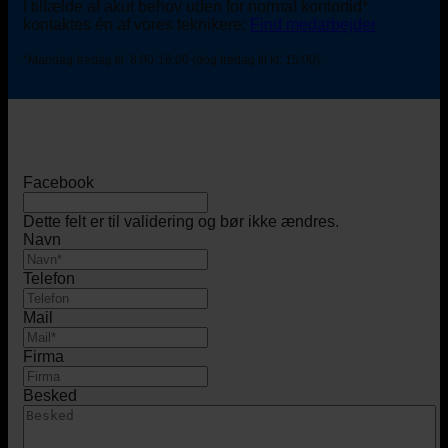
I tilfælde af akut behov uden for normal kontortid*
kontaktes én af vores teknikere:
Find medarbejder
*Mandag-fredag kl. 8:00-16:00 (dog fredag til kl. 15:00).
Facebook
Dette felt er til validering og bør ikke ændres.
Navn
Telefon
Mail
Firma
Besked