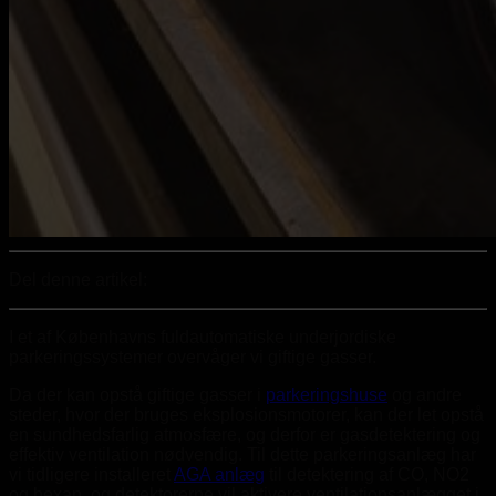
Del denne artikel:
I et af Københavns fuldautomatiske underjordiske
parkeringssystemer overvåger vi giftige gasser.
Da der kan opstå giftige gasser i
parkeringshuse
og andre
steder, hvor der bruges eksplosionsmotorer, kan der let opstå
en sundhedsfarlig atmosfære, og derfor er gasdetektering og
effektiv ventilation nødvendig. Til dette parkeringsanlæg har
vi tidligere installeret
AGA anlæg
til detektering af CO, NO2
og hexan, og detektorerne vil aktivere ventilationsanlægget i