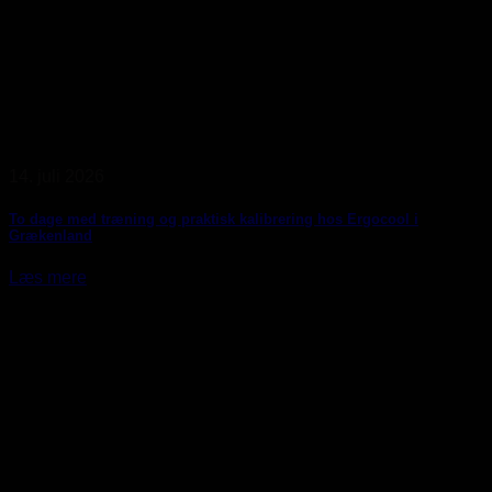
14. juli 2026
To dage med træning og praktisk kalibrering hos Ergocool i
Grækenland
Læs mere