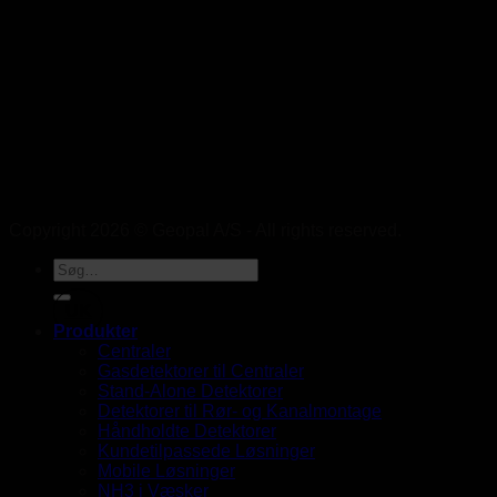
Copyright 2026 © Geopal A/S - All rights reserved.
UK
Produkter
Centraler
Gasdetektorer til Centraler
Stand-Alone Detektorer
Detektorer til Rør- og Kanalmontage
Håndholdte Detektorer
Kundetilpassede Løsninger
Mobile Løsninger
NH3 i Væsker