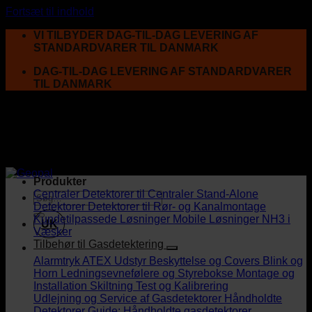
Fortsæt til indhold
VI TILBYDER DAG-TIL-DAG LEVERING AF
STANDARDVARER TIL DANMARK
DAG-TIL-DAG LEVERING AF STANDARDVARER
TIL DANMARK
Produkter
Centraler
Detektorer til Centraler
Stand-Alone
Detektorer
Detektorer til Rør- og Kanalmontage
Kundetilpassede Løsninger
Mobile Løsninger
NH3 i
UK
Væsker
Tilbehør til Gasdetektering
Alarmtryk
ATEX Udstyr
Beskyttelse og Covers
Blink og
Horn
Ledningsevnefølere og Styrebokse
Montage og
Installation
Skiltning
Test og Kalibrering
Udlejning og Service af Gasdetektorer
Håndholdte
Detektorer
Guide: Håndholdte gasdetektorer