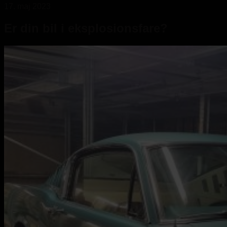
17. maj 2023
Er din bil i eksplosionsfare?