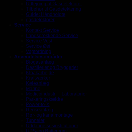
Udlejning af Gasdetektorer
Tilbehør til Gasdetektering
Guide: Håndholdte
gasdetektorer
Service
Kontakt Service
Landsdækkende Service
Service Vest
Service Øst
Vagtordning
Anvendelsesområder
Biogasanlæg
Destillerier og Bryggerier
Kloakarbejde
Kraftværker
Køleanlæg
Marine
Medicoindustri – Laboratorier
Parkeringskældre
Power-to-X
Renseanlæg
Rør- og kanalmontage
Tunneler
Uddannelsesinstitutioner
UPS- og Batterirum