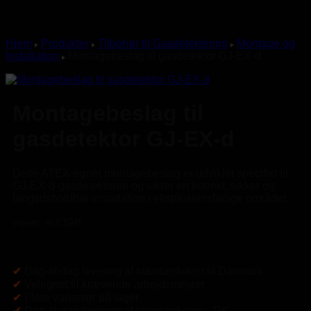
Hjem
Produkter
Tilbehør til Gasdetektering
Montage og
Installation
Montagebeslag til gasdetektor GJ-EX-d
Montagebeslag til
gasdetektor GJ-EX-d
Dette ATEX-egnet montagebeslag er udviklet specifikt til
GJ-EX-d-gasdetektoren og sikrer en korrekt, sikker og
langtidsholdbar installation i eksplosionsfarlige områder.
Varenr. ACC5245
✔
Dag-til-dag levering af standardvarer til Danmark
✔
Velegnet til krævende arbejdsmiljøer
✔
Flere varianter på lager
✔
Dag-til-dag levering af standardvarer - DK