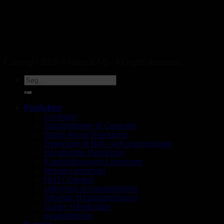
Copyright 2026 © Geopal A/S - All rights reserved.
UK
Produkter
Centraler
Gasdetektorer til Centraler
Stand-Alone Detektorer
Detektorer til Rør- og Kanalmontage
Håndholdte Detektorer
Kundetilpassede Løsninger
Mobile Løsninger
NH3 i Væsker
Udlejning af Gasdetektorer
Tilbehør til Gasdetektering
Guide: Håndholdte
gasdetektorer