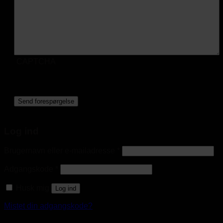
CAPTCHA
Log ind
Brugernavn eller e-mailadresse
*
Adgangskode
*
Husk mig
Log ind
Mistet din adgangskode?