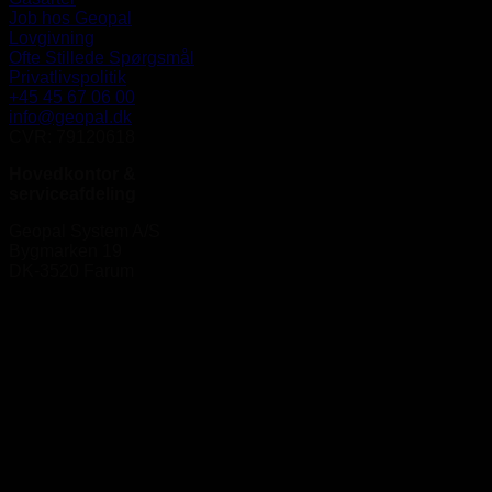
Job hos Geopal
Lovgivning
Ofte Stillede Spørgsmål
Privatlivspolitik
+45 45 67 06 00
info@geopal.dk
CVR: 79120618
Hovedkontor &
serviceafdeling
Geopal System A/S
Bygmarken 19
DK-3520 Farum