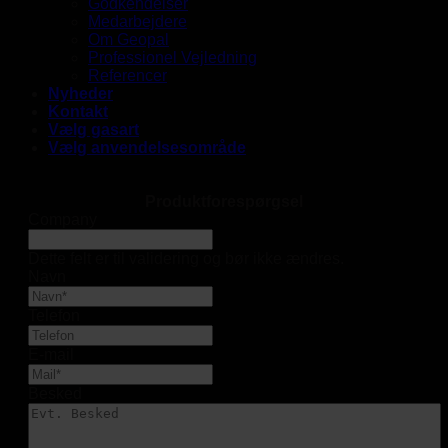
Godkendelser
Medarbejdere
Om Geopal
Professionel Vejledning
Referencer
Nyheder
Kontakt
Vælg gasart
Vælg anvendelsesområde
Produktforespørgsel
Company
Dette felt er til validering og bør ikke ændres.
Navn
Telefon
E-mail
Besked