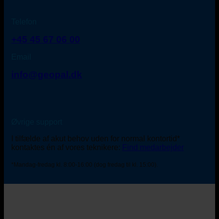
Telefon
+45 45 67 06 00
Email
info@geopal.dk
Øvrige support
I tilfælde af akut behov uden for normal kontortid*
kontaktes én af vores teknikere:
Find medarbejder
*Mandag-fredag kl. 8:00-16:00 (dog fredag til kl. 15:00).