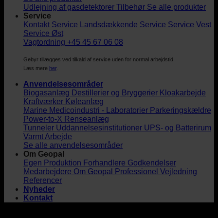
Udlejning af gasdetektorer
Tilbehør
Se alle produkter
Service
Kontakt Service
Landsdækkende Service
Service Vest
Service Øst
Vagtordning +45 45 67 06 08
Gebyr tillægges ved tilkald af service uden for normal arbejdstid.
Læs mere
her
.
Anvendelsesområder
Biogasanlæg
Destillerier og Bryggerier
Kloakarbejde
Kraftværker
Køleanlæg
Marine
Medicoindustri - Laboratorier
Parkeringskældre
Power-to-X
Renseanlæg
Tunneler
Uddannelsesinstitutioner
UPS- og Batterirum
Varmt Arbejde
Se alle anvendelsesområder
Om Geopal
Egen Produktion
Forhandlere
Godkendelser
Medarbejdere
Om Geopal
Professionel Vejledning
Referencer
Nyheder
Kontakt