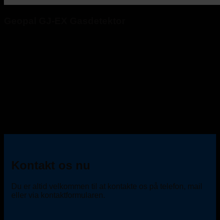
Geopal GJ-EX Gasdetektor
Kontakt os nu
Du er altid velkommen til at kontakte os på telefon, mail
eller via kontaktformularen.