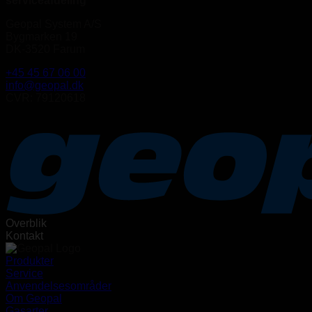
serviceafdeling
Geopal System A/S
Bygmarken 19
DK-3520 Farum
+45 45 67 06 00
info@geopal.dk
CVR: 79120618
Overblik
Kontakt
Produkter
Service
Anvendelsesområder
Om Geopal
Gasarter