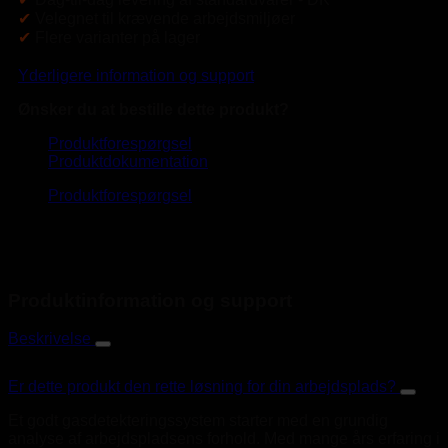
✔
Velegnet til krævende arbejdsmiljøer
✔
Flere varianter på lager
Yderligere information og support
Ønsker du at bestille dette produkt?
Produktforespørgsel
Produktdokumentation
Produktforespørgsel
Produktinformation og support
Beskrivelse
Er dette produkt den rette løsning for din arbejdsplads?
Et godt gasdetekteringssystem starter med en grundig
analyse af arbejdspladsens forhold. Med mange års erfaring i