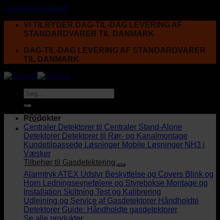
Fortsæt til indhold
VI TILBYDER DAG-TIL-DAG LEVERING AF
STANDARDVARER TIL DANMARK
DAG-TIL-DAG LEVERING AF STANDARDVARER
TIL DANMARK
UK
Produkter
Centraler
Detektorer til Centraler
Stand-Alone
Detektorer
Detektorer til Rør- og Kanalmontage
Kundetilpassede Løsninger
Mobile Løsninger
NH3 i
Væsker
Tilbehør til Gasdetektering
Alarmtryk
ATEX Udstyr
Beskyttelse og Covers
Blink og
Horn
Ledningsevnefølere og Styrebokse
Montage og
Installation
Skiltning
Test og Kalibrering
Udlejning og Service af Gasdetektorer
Håndholdte
Detektorer
Guide: Håndholdte gasdetektorer
Se alle produkter