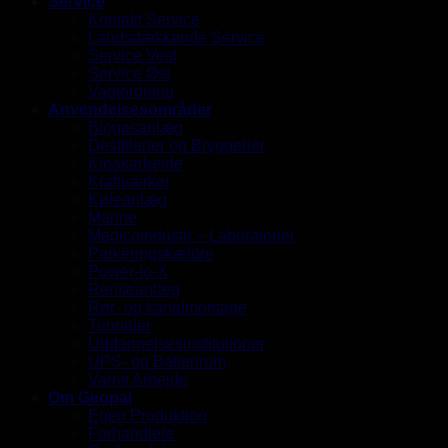
Service
Kontakt Service
Landsdækkende Service
Service Vest
Service Øst
Vagtordning
Anvendelsesområder
Biogasanlæg
Destillerier og Bryggerier
Kloakarbejde
Kraftværker
Køleanlæg
Marine
Medicoindustri – Laboratorier
Parkeringskældre
Power-to-X
Renseanlæg
Rør- og kanalmontage
Tunneler
Uddannelsesinstitutioner
UPS- og Batterirum
Varmt Arbejde
Om Geopal
Egen Produktion
Forhandlere