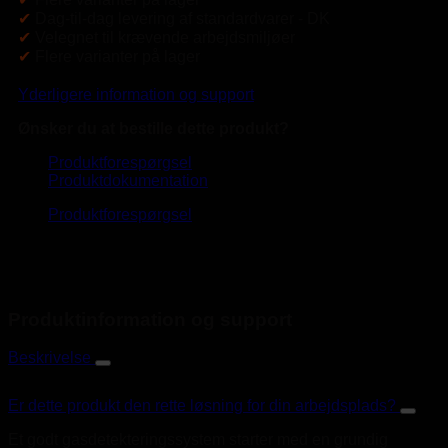
✔
Dag-til-dag levering af standardvarer - DK
✔
Velegnet til krævende arbejdsmiljøer
✔
Flere varianter på lager
Yderligere information og support
Ønsker du at bestille dette produkt?
Produktforespørgsel
Produktdokumentation
Produktforespørgsel
Produktinformation og support
Beskrivelse
Er dette produkt den rette løsning for din arbejdsplads?
Et godt gasdetekteringssystem starter med en grundig