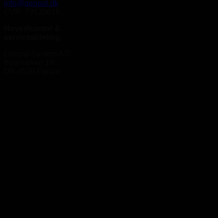
info@geopal.dk
CVR: 79120618
Hovedkontor &
serviceafdeling
Geopal System A/S
Bygmarken 19
DK-3520 Farum