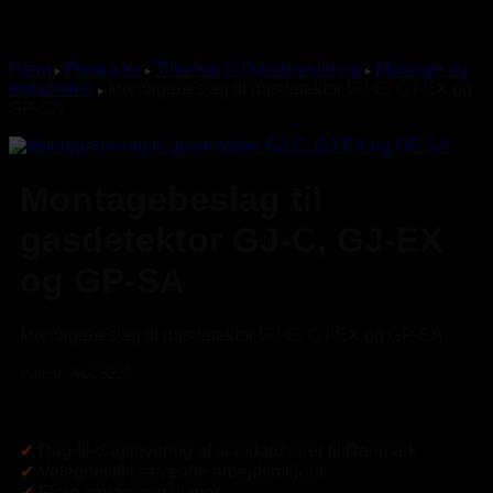
Hjem
Produkter
Tilbehør til Gasdetektering
Montage og
Installation
Montagebeslag til gasdetektor GJ-C, GJ-EX og
GP-SA
Montagebeslag til
gasdetektor GJ-C, GJ-EX
og GP-SA
Montagebeslag til gasdetektor GJ-C, GJ-EX og GP-SA.
Varenr. ACC5225
✔
Dag-til-dag levering af standardvarer til Danmark
✔
Velegnet til krævende arbejdsmiljøer
✔
Flere varianter på lager