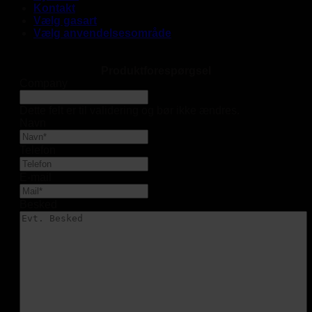
Kontakt
Vælg gasart
Vælg anvendelsesområde
Produktforespørgsel
Company
Dette felt er til validering og bør ikke ændres.
Navn
Telefon
E-mail
Besked