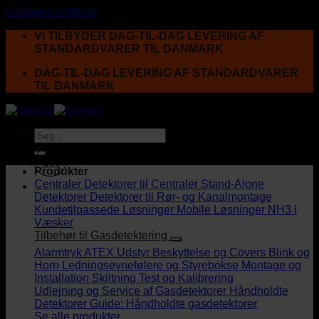
Fortsæt til indhold
VI TILBYDER DAG-TIL-DAG LEVERING AF
STANDARDVARER TIL DANMARK
DAG-TIL-DAG LEVERING AF STANDARDVARER
TIL DANMARK
UK
Produkter
Centraler
Detektorer til Centraler
Stand-Alone
Detektorer
Detektorer til Rør- og Kanalmontage
Kundetilpassede Løsninger
Mobile Løsninger
NH3 i
Væsker
Tilbehør til Gasdetektering
Alarmtryk
ATEX Udstyr
Beskyttelse og Covers
Blink og
Horn
Ledningsevnefølere og Styrebokse
Montage og
Installation
Skiltning
Test og Kalibrering
Udlejning og Service af Gasdetektorer
Håndholdte
Detektorer
Guide: Håndholdte gasdetektorer
Se alle produkter