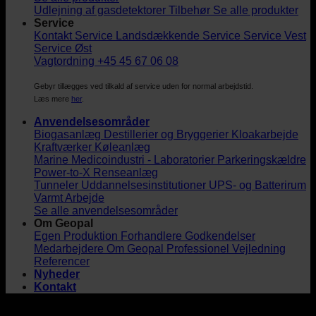
Udlejning af gasdetektorer
Tilbehør
Se alle produkter
Service
Kontakt Service
Landsdækkende Service
Service Vest
Service Øst
Vagtordning +45 45 67 06 08
Gebyr tillægges ved tilkald af service uden for normal arbejdstid.
Læs mere
her
.
Anvendelsesområder
Biogasanlæg
Destillerier og Bryggerier
Kloakarbejde
Kraftværker
Køleanlæg
Marine
Medicoindustri - Laboratorier
Parkeringskældre
Power-to-X
Renseanlæg
Tunneler
Uddannelsesinstitutioner
UPS- og Batterirum
Varmt Arbejde
Se alle anvendelsesområder
Om Geopal
Egen Produktion
Forhandlere
Godkendelser
Medarbejdere
Om Geopal
Professionel Vejledning
Referencer
Nyheder
Kontakt