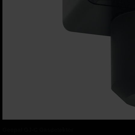
Geopal GJ-C Gasdetektor