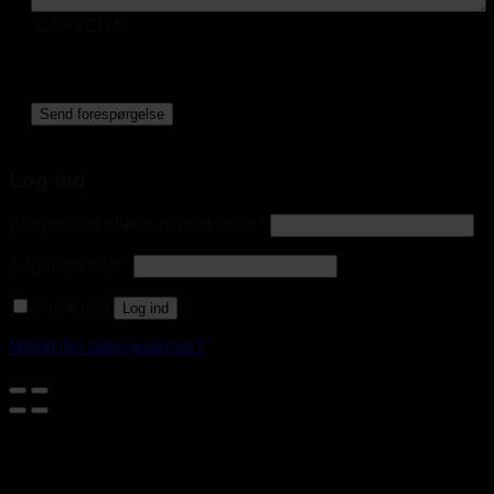
CAPTCHA
Log ind
Brugernavn eller e-mailadresse
*
Adgangskode
*
Husk mig
Log ind
Mistet din adgangskode?