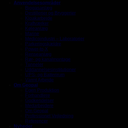
Anvendelsesområder
Biogasanlæg
Destillerier og Bryggerier
Kloakarbejde
Kraftværker
Køleanlæg
Marine
Medicoindustri – Laboratorier
Parkeringskældre
Power-to-X
Renseanlæg
Rør- og kanalmontage
Tunneler
Uddannelsesinstitutioner
UPS- og Batterirum
Varmt Arbejde
Om Geopal
Egen Produktion
Forhandlere
Godkendelser
Medarbejdere
Om Geopal
Professionel Vejledning
Referencer
Nyheder