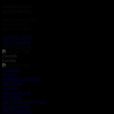
Hovedkontor &
serviceafdeling
Geopal System A/S
Bygmarken 19
DK-3520 Farum
+45 45 67 06 00
info@geopal.dk
CVR: 79120618
Overblik
Kontakt
Produkter
Service
Anvendelsesområder
Om Geopal
Gasarter
Job hos Geopal
Lovgivning
Ofte Stillede Spørgsmål
Privatlivspolitik
+45 45 67 06 00