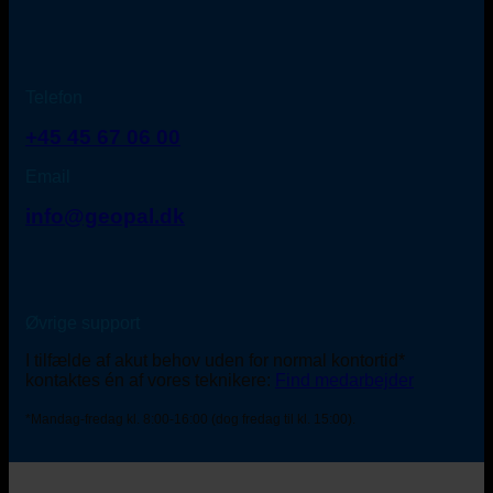
Telefon
+45 45 67 06 00
Email
info@geopal.dk
Øvrige support
I tilfælde af akut behov uden for normal kontortid*
kontaktes én af vores teknikere:
Find medarbejder
*Mandag-fredag kl. 8:00-16:00 (dog fredag til kl. 15:00).